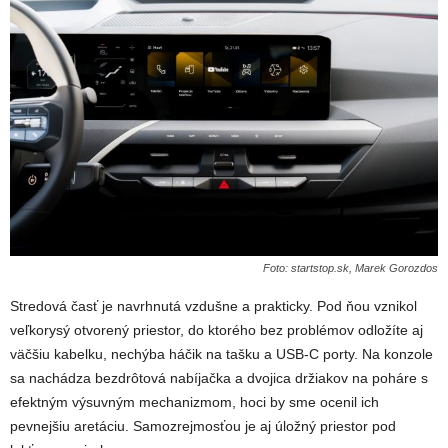
Foto: startstop.sk, Marek Gorozdos
Stredová časť je navrhnutá vzdušne a prakticky. Pod ňou vznikol
veľkorysý otvorený priestor, do ktorého bez problémov odložíte aj
väčšiu kabelku, nechýba háčik na tašku a USB-C porty. Na konzole
sa nachádza bezdrôtová nabíjačka a dvojica držiakov na poháre s
efektným výsuvným mechanizmom, hoci by sme ocenil ich
pevnejšiu aretáciu. Samozrejmosťou je aj úložný priestor pod