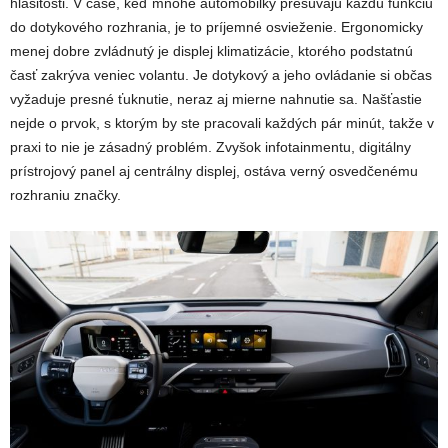
hlasitosti. V čase, keď mnohé automobilky presúvajú každú funkciu
do dotykového rozhrania, je to príjemné osvieženie. Ergonomicky
menej dobre zvládnutý je displej klimatizácie, ktorého podstatnú
časť zakrýva veniec volantu. Je dotykový a jeho ovládanie si občas
vyžaduje presné ťuknutie, neraz aj mierne nahnutie sa. Našťastie
nejde o prvok, s ktorým by ste pracovali každých pár minút, takže v
praxi to nie je zásadný problém. Zvyšok infotainmentu, digitálny
prístrojový panel aj centrálny displej, ostáva verný osvedčenému
rozhraniu značky.