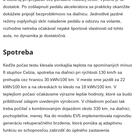
dostatok. Po zošliapnutí pedálu akcelerátora sa prakticky okamžite
dokážete pripojiť bezproblémovo na diaľnicu. Jednotlivé jazdné
režimy ovplyvňujú skôr naladenie pedálu a odozvu na volante,
rozhodne netreba očakávať nejaké športové vlastnosti od tohto
auta, no dynamika je dostatočná.
Spotreba
Keďže počas testu klesala vonkajšia teplota na spomínaných mínus
8 stupňov Celzia, spotreba na diaľnici pri rýchlosti 130 km/h sa
prehupla cez hranicu 30 kWh/100 km. V meste sme jazdili za 22
kWh/100 km a na okreskách to kleslo na 18 kWh/100 km. V
teplejšom počasí očakávame výrazne lepšie hodnoty, ktoré sa budú
približovať údajom uvedeným výrobcom. V chladnom počasí tak
treba počítať s kombinovaným dojazdom okolo 330 km, na diaľnici,
pochopiteľne, menej. Kia do modelu EV5 implementovala najnovšiu
generáciu rekuperačného brzdenia, ktorá ponúka aj adaptívnu
funkciu so schopnosťou zabrzdiť do úplného zastavenia.