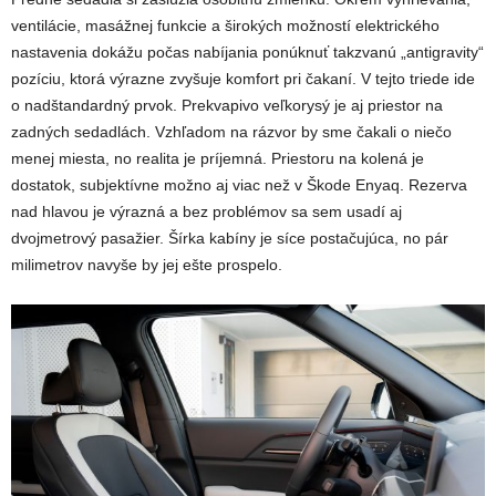
ventilácie, masážnej funkcie a širokých možností elektrického
nastavenia dokážu počas nabíjania ponúknuť takzvanú „antigravity“
pozíciu, ktorá výrazne zvyšuje komfort pri čakaní. V tejto triede ide
o nadštandardný prvok. Prekvapivo veľkorysý je aj priestor na
zadných sedadlách. Vzhľadom na rázvor by sme čakali o niečo
menej miesta, no realita je príjemná. Priestoru na kolená je
dostatok, subjektívne možno aj viac než v Škode Enyaq. Rezerva
nad hlavou je výrazná a bez problémov sa sem usadí aj
dvojmetrový pasažier. Šírka kabíny je síce postačujúca, no pár
milimetrov navyše by jej ešte prospelo.