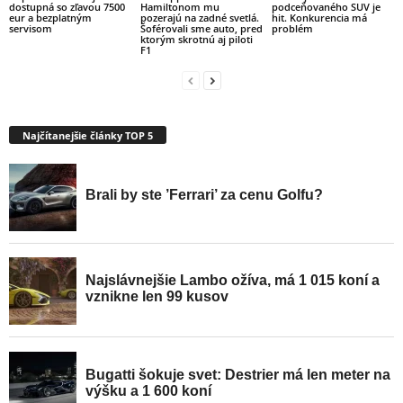
dostupná so zľavou 7500
Hamiltonom mu
podceňovaného SUV je
eur a bezplatným
pozerajú na zadné svetlá.
hit. Konkurencia má
servisom
Šoférovali sme auto, pred
problém
ktorým skrotnú aj piloti
F1
Najčítanejšie články TOP 5