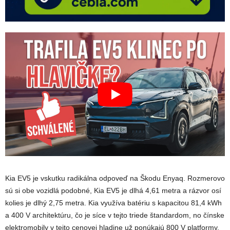
Kia EV5 je vskutku radikálna odpoveď na Škodu Enyaq. Rozmerovo
sú si obe vozidlá podobné, Kia EV5 je dlhá 4,61 metra a rázvor osí
kolies je dlhý 2,75 metra. Kia využíva batériu s kapacitou 81,4 kWh
a 400 V architektúru, čo je síce v tejto triede štandardom, no čínske
elektromobily v tejto cenovej hladine už ponúkajú 800 V platformy.