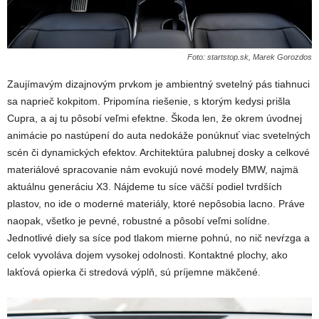
Foto: startstop.sk, Marek Gorozdos
Zaujímavým dizajnovým prvkom je ambientný svetelný pás tiahnuci
sa naprieč kokpitom. Pripomína riešenie, s ktorým kedysi prišla
Cupra, a aj tu pôsobí veľmi efektne. Škoda len, že okrem úvodnej
animácie po nastúpení do auta nedokáže ponúknuť viac svetelných
scén či dynamických efektov. Architektúra palubnej dosky a celkové
materiálové spracovanie nám evokujú nové modely BMW, najmä
aktuálnu generáciu X3. Nájdeme tu síce väčší podiel tvrdších
plastov, no ide o moderné materiály, ktoré nepôsobia lacno. Práve
naopak, všetko je pevné, robustné a pôsobí veľmi solídne.
Jednotlivé diely sa síce pod tlakom mierne pohnú, no nič nevŕzga a
celok vyvoláva dojem vysokej odolnosti. Kontaktné plochy, ako
lakťová opierka či stredová výplň, sú príjemne mäkčené.