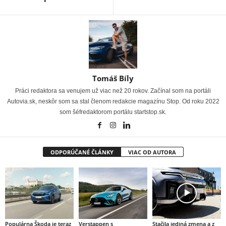
Tomáš Bíly
Práci redaktora sa venujem už viac než 20 rokov. Začínal som na portáli
Autovia.sk, neskôr som sa stal členom redakcie magazínu Stop. Od roku 2022
som šéfredaktorom portálu startstop.sk.
ODPORÚČANÉ ČLÁNKY
VIAC OD AUTORA
Populárna Škoda je teraz
Verstappen s
Stačila jediná zmena a z