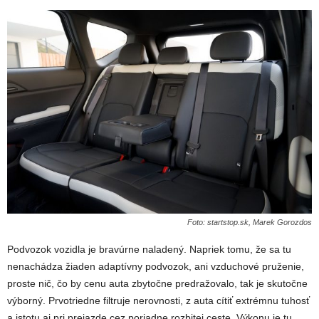
Foto: startstop.sk, Marek Gorozdos
Podvozok vozidla je bravúrne naladený. Napriek tomu, že sa tu
nenachádza žiaden adaptívny podvozok, ani vzduchové pruženie,
proste nič, čo by cenu auta zbytočne predražovalo, tak je skutočne
výborný. Prvotriedne filtruje nerovnosti, z auta cítiť extrémnu tuhosť
a istotu aj pri prejazde cez poriadne rozbitej ceste. Výkonu je tu