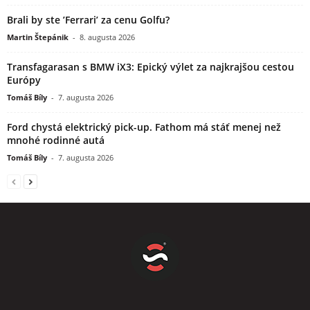
Brali by ste ’Ferrari’ za cenu Golfu?
Martin Štepánik
-
8. augusta 2026
Transfagarasan s BMW iX3: Epický výlet za najkrajšou cestou
Európy
Tomáš Bíly
-
7. augusta 2026
Ford chystá elektrický pick-up. Fathom má stáť menej než
mnohé rodinné autá
Tomáš Bíly
-
7. augusta 2026