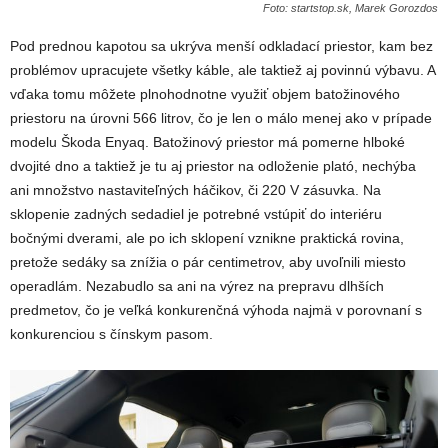
Foto: startstop.sk, Marek Gorozdos
Pod prednou kapotou sa ukrýva menší odkladací priestor, kam bez
problémov upracujete všetky káble, ale taktiež aj povinnú výbavu. A
vďaka tomu môžete plnohodnotne využiť objem batožinového
priestoru na úrovni 566 litrov, čo je len o málo menej ako v prípade
modelu Škoda Enyaq. Batožinový priestor má pomerne hlboké
dvojité dno a taktiež je tu aj priestor na odloženie plató, nechýba
ani množstvo nastaviteľných háčikov, či 220 V zásuvka. Na
sklopenie zadných sedadiel je potrebné vstúpiť do interiéru
bočnými dverami, ale po ich sklopení vznikne praktická rovina,
pretože sedáky sa znížia o pár centimetrov, aby uvoľnili miesto
operadlám. Nezabudlo sa ani na výrez na prepravu dlhších
predmetov, čo je veľká konkurenčná výhoda najmä v porovnaní s
konkurenciou s čínskym pasom.