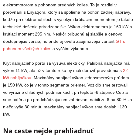
elektromotorom a pohonom predných kolies. To je rozdiel v
porovnaní s Enyaqom, ktorý sa spolieha na pohon zadnej nápravy,
keďže pri elektromobiloch s vysokým krútiacim momentom je takéto
technické riešenie prirodzenejšie. Výkon elektromotora je 160 kW a
krútiaci moment 295 Nm. Neskôr pribudnú aj slabšie a cenovo
dostupnejšie verzie, no príde aj oveľa zaujímavejší variant
GT s
pohonom všetkých kolies
a vyšším výkonom.
Kryt nabíjacieho portu sa vysúva elektricky. Palubná nabíjačka má
výkon 11 kW, ale už v tomto roku by mali doraziť prevedenia s
22
kW nabíjačkou
. Maximálny nabíjací výkon jednosmerným prúdom
je 150 kW, čo je v tomto segmente priemer. Vozidlo sme testovali
vo výrazne chladných podmienkach, pri teplote -8 stupňov Celzia
sme batéria po predchádzajúcom zahrievaní nabili zo 6 na 80 % za
niečo vyše 30 minút, maximálny nabíjací výkon sme dosiahli 130
kW.
Na ceste nejde prehliadnuť