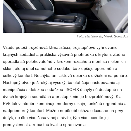
Foto: startstop.sk, Marek Gorozdos
Vzadu poteší trojzónová klimatizácia, trojstupňové vyhrievanie
krajných sedadiel a praktická výsuvná priehradka s krytom. Zadné
operadlá sú polohovateľné v širokom rozsahu a mení sa nielen ich
sklon, ale aj uhol samotného sedáku, čo zlepšuje oporu nôh a
celkový komfort. Nechýba ani lakťová opierka s držiakmi na poháre.
Nástupný otvor je široký aj vysoký, čo uľahčuje nastupovanie aj
manipuláciu s detskou sedačkou. ISOFIX úchyty sú dostupné na
dvoch krajných sedadlách a prístup k nim je bezproblémový. Kia
EV5 tak v interiéri kombinuje moderný dizajn, funkčnú ergonómiu a
nadpriemerný komfort. Možno nepôsobí okázalo luxusne na prvý
dotyk, no čím viac času v nej strávite, tým viac oceníte jej
premyslenosť a robustnú kvalitu spracovania.