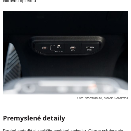
lakťovou opierkou.
Foto: startstop.sk, Marek Gorozdos
Premyslené detaily
Predné sedadlá si zaslúžia osobitnú zmienku. Okrem vyhrievania,