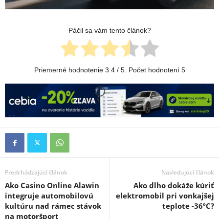
Páčil sa vám tento článok?
Priemerné hodnotenie
3.4
/ 5. Počet hodnotení
5
Predchádzajúci článok
Nasledujúci článok
Ako Casino Online Alawin
Ako dlho dokáže kúriť
integruje automobilovú
elektromobil pri vonkajšej
kultúru nad rámec stávok
teplote -36ºC?
na motoršport