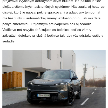
prejavoval zvýšeným aerodynamickým hlukom. Na palube je tiež
plejáda všemožných asistenčných systémov. Nás zaujal aj head-up
displej, ktorý je naozaj pekne spracovaný a adaptívny tempomat
má tiež funkciu automatickej zmeny jazdného pruhu, ak mu dáte
pokyn smerovkou. Príjemným prekvapením boli aj sedadlá.
Vodičovo má navyše dofukujúce sa bočnice, keď sa vám v
zákrutách dofukuje príslušná bočnica tak, aby vás udržala lepšie v
sedadle.