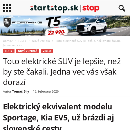
Domov
TESTY
Nové vozidlá
Toto elektrické SUV je lepšie, než by ste čakali.
Jedna vec vás...
TESTY
NOVÉ VOZIDLÁ
VIDEO
Toto elektrické SUV je lepšie, než
by ste čakali. Jedna vec vás však
dorazí
Autor
Tomáš Bíly
-
18. februára 2026
Elektrický ekvivalent modelu
Sportage, Kia EV5, už brázdi aj
slovenské cesty.