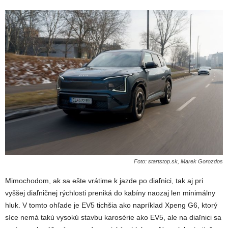
Foto: startstop.sk, Marek Gorozdos
Mimochodom, ak sa ešte vrátime k jazde po diaľnici, tak aj pri
vyššej diaľničnej rýchlosti preniká do kabíny naozaj len minimálny
hluk. V tomto ohľade je EV5 tichšia ako napríklad Xpeng G6, ktorý
síce nemá takú vysokú stavbu karosérie ako EV5, ale na diaľnici sa