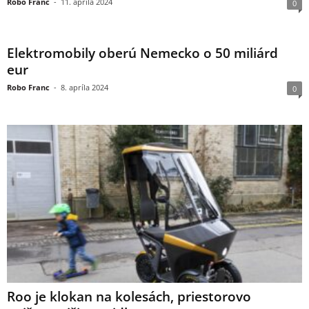
Robo Franc
-
11. apríla 2024
0
Elektromobily oberú Nemecko o 50 miliárd
eur
Robo Franc
-
8. apríla 2024
0
Roo je klokan na kolesách, priestorovo