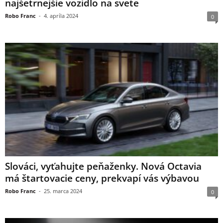
najšetrnejšie vozidlo na svete
Robo Franc
-
4. apríla 2024
0
Slováci, vyťahujte peňaženky. Nová Octavia
má štartovacie ceny, prekvapí vás výbavou
Robo Franc
-
25. marca 2024
0