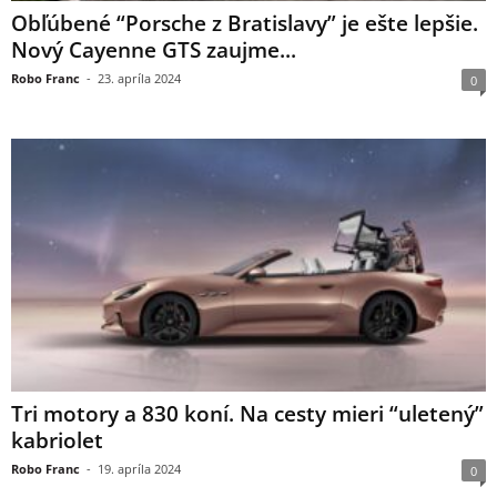
Obľúbené “Porsche z Bratislavy” je ešte lepšie.
Nový Cayenne GTS zaujme...
Robo Franc
-
23. apríla 2024
0
Tri motory a 830 koní. Na cesty mieri “uletený”
kabriolet
Robo Franc
-
19. apríla 2024
0