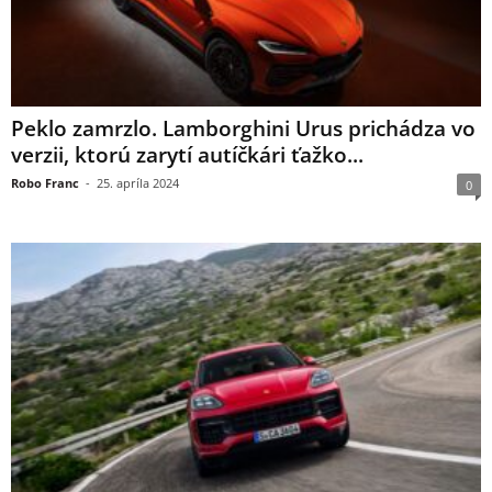
Peklo zamrzlo. Lamborghini Urus prichádza vo
verzii, ktorú zarytí autíčkári ťažko...
Robo Franc
-
25. apríla 2024
0