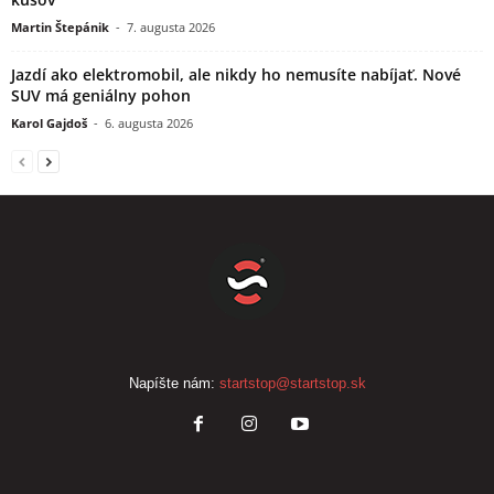
Martin Štepánik
-
7. augusta 2026
Jazdí ako elektromobil, ale nikdy ho nemusíte nabíjať. Nové
SUV má geniálny pohon
Karol Gajdoš
-
6. augusta 2026
Napíšte nám:
startstop@startstop.sk