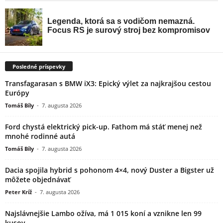
Posledné príspevky
Transfagarasan s BMW iX3: Epický výlet za najkrajšou cestou
Európy
Tomáš Bíly
-
7. augusta 2026
Ford chystá elektrický pick-up. Fathom má stáť menej než
mnohé rodinné autá
Tomáš Bíly
-
7. augusta 2026
Dacia spojila hybrid s pohonom 4×4, nový Duster a Bigster už
môžete objednávať
Peter Kríž
-
7. augusta 2026
Najslávnejšie Lambo ožíva, má 1 015 koní a vznikne len 99
kusov