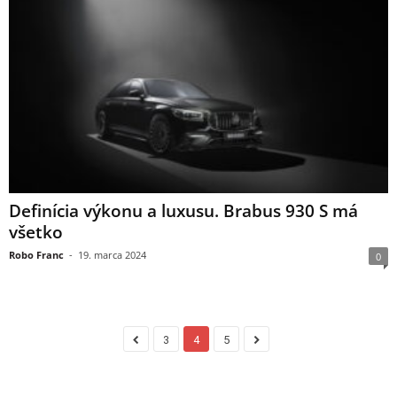
Definícia výkonu a luxusu. Brabus 930 S má
všetko
Robo Franc
-
19. marca 2024
0
3
4
5