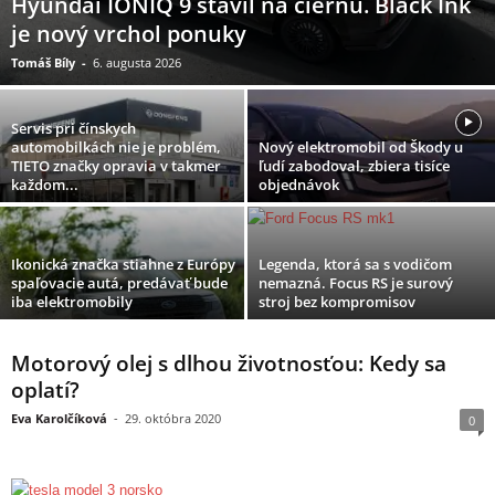
Hyundai IONIQ 9 stavil na čiernu. Black Ink
je nový vrchol ponuky
Tomáš Bíly
-
6. augusta 2026
Servis pri čínskych
automobilkách nie je problém,
Nový elektromobil od Škody u
TIETO značky opravia v takmer
ľudí zabodoval, zbiera tisíce
každom...
objednávok
Ikonická značka stiahne z Európy
Legenda, ktorá sa s vodičom
spaľovacie autá, predávať bude
nemazná. Focus RS je surový
iba elektromobily
stroj bez kompromisov
Motorový olej s dlhou životnosťou: Kedy sa
oplatí?
Eva Karolčíková
-
29. októbra 2020
0