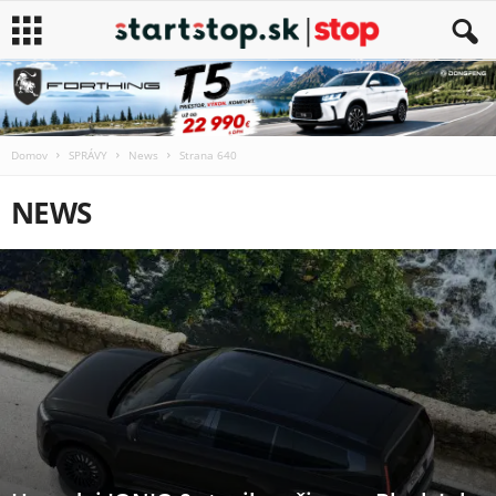
Domov
SPRÁVY
News
Strana 640
NEWS