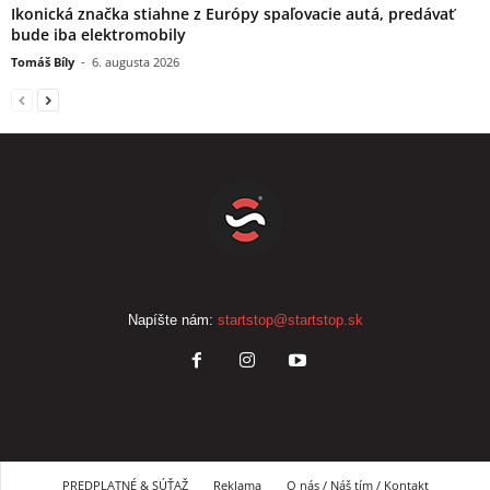
Ikonická značka stiahne z Európy spaľovacie autá, predávať
bude iba elektromobily
Tomáš Bíly
-
6. augusta 2026
Napíšte nám:
startstop@startstop.sk
PREDPLATNÉ & SÚŤAŽ
Reklama
O nás / Náš tím / Kontakt