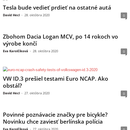
Tesla bude vedieť prdieť na ostatné autá
David Hecl
-
28. októbra 2020
0
Zbohom Dacia Logan MCV, po 14 rokoch vo
výrobe končí
Eva Karolčíková
-
28. októbra 2020
0
VW ID.3 prešiel testami Euro NCAP. Ako
obstál?
David Hecl
-
27. októbra 2020
0
Povinné poznávacie značky pre bicykle?
Novinku chce zaviesť berlínska polícia
Eva Karolčíková
-
27. októbra 2020
0