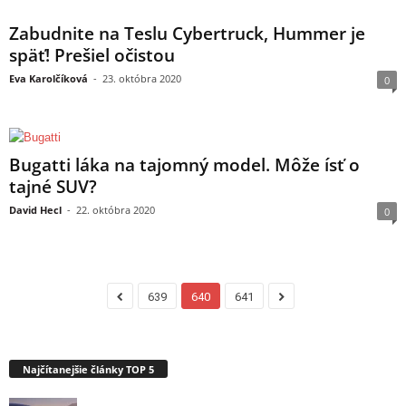
Zabudnite na Teslu Cybertruck, Hummer je
späť! Prešiel očistou
Eva Karolčíková
-
23. októbra 2020
0
Bugatti láka na tajomný model. Môže ísť o
tajné SUV?
David Hecl
-
22. októbra 2020
0
639
640
641
Najčítanejšie články TOP 5