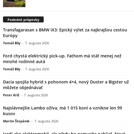
Posledné príspevky
Transfagarasan s BMW iX3: Epický výlet za najkrajšou cestou
Európy
Tomáš Bíly
-
7. augusta 2026
Ford chystá elektrický pick-up. Fathom má stáť menej než
mnohé rodinné autá
Tomáš Bíly
-
7. augusta 2026
Dacia spojila hybrid s pohonom 4×4, nový Duster a Bigster už
môžete objednávať
Peter Kríž
-
7. augusta 2026
Najslávnejšie Lambo ožíva, má 1 015 koní a vznikne len 99
kusov
Martin Štepánik
-
7. augusta 2026
Jazdí ako elektromobil, ale nikdy ho nemusíte nabíjať. Nové