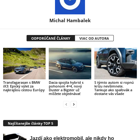
Michal Hambalek
ODPORÚČANÉ ČLÁNKY
VIAC OD AUTORA
Transfagarasan s BMW
Dacia spojila hybrid s
S týmto autom si ropnú
iX3: Epický výlet za
pohonom 4×4, nový
krízu nevšimnete.
najkrajšou cestou Európy
Duster a Bigster už
Tankuje ako spaľovák a
môžete objednávať
dostane vás všade
Najčítanejšie články TOP 5