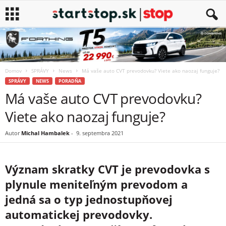
Domov
SPRÁVY
News
Má vaše auto CVT prevodovku? Viete ako naozaj funguje?
SPRÁVY
NEWS
PORADŇA
Má vaše auto CVT prevodovku?
Viete ako naozaj funguje?
Autor
Michal Hambalek
-
9. septembra 2021
Význam skratky CVT je prevodovka s
plynule meniteľným prevodom a
jedná sa o typ jednostupňovej
automatickej prevodovky.