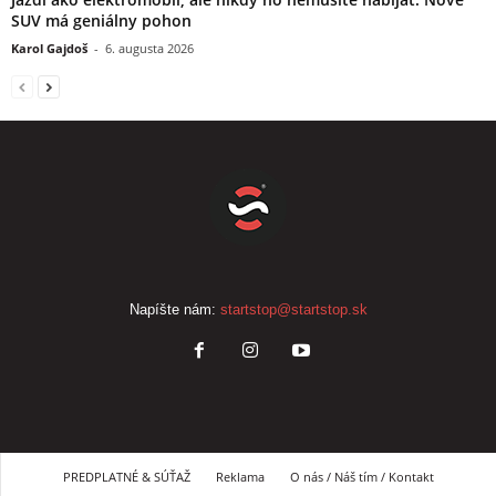
SUV má geniálny pohon
Karol Gajdoš
-
6. augusta 2026
Napíšte nám:
startstop@startstop.sk
PREDPLATNÉ & SÚŤAŽ
Reklama
O nás / Náš tím / Kontakt