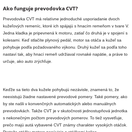
Ako funguje prevodovka CVT?
Prevodovka CVT má relatívne jednoduché usporiadanie dvoch
kužeľových remeníc, ktoré ich spájajú s hnacím remeňom v tvare V.
Jedna kladka je pripevnená k motoru, zatiaľ čo druhá je v spojení s
kolesami. Keď stlačíte plynový pedál, motor sa otáča a kužeľ sa
pohybuje podľa požadovaného výkonu. Druhý kužeľ sa podľa toho
nastaví tak, aby hnací remeň udržiaval rovnaké napätie, a práve to
určuje, ako auto zrýchľuje.
Keďže sa tieto dva kužele pohybujú nezávisle, znamená to, že
neexistujú žiadne nastavené prevodové pomery. Také pomery, ako
by ste našli v konvenčných automatických alebo manuálnych
prevodovkách. Takže CVT je v skutočnosti jednostupňová jednotka
s nekonečným počtom prevodových pomerov. To tiež vysvetľuje,
prečo majú autá vybavené CVT známy charakter vysokých otáčok.