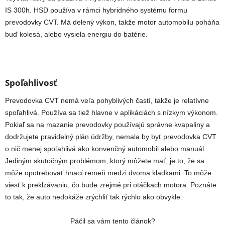
IS 300h. HSD používa v rámci hybridného systému formu
prevodovky CVT. Má delený výkon, takže motor automobilu poháňa
buď kolesá, alebo vysiela energiu do batérie.
Spoľahlivosť
Prevodovka CVT nemá veľa pohyblivých častí, takže je relatívne
spoľahlivá. Používa sa tiež hlavne v aplikáciách s nízkym výkonom.
Pokiaľ sa na mazanie prevodovky používajú správne kvapaliny a
dodržujete pravidelný plán údržby, nemala by byť prevodovka CVT
o nič menej spoľahlivá ako konvenčný automobil alebo manuál.
Jediným skutočným problémom, ktorý môžete mať, je to, že sa
môže opotrebovať hnací remeň medzi dvoma kladkami. To môže
viesť k preklzávaniu, čo bude zrejmé pri otáčkach motora. Poznáte
to tak, že auto nedokáže zrýchliť tak rýchlo ako obvykle.
Páčil sa vám tento článok?