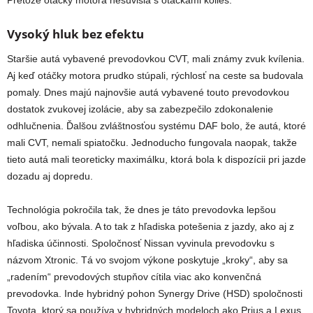
Pretože otáčky motora nesúvisia s otáčkami kolies.
Vysoký hluk bez efektu
Staršie autá vybavené prevodovkou CVT, mali známy zvuk kvílenia.
Aj keď otáčky motora prudko stúpali, rýchlosť na ceste sa budovala
pomaly. Dnes majú najnovšie autá vybavené touto prevodovkou
dostatok zvukovej izolácie, aby sa zabezpečilo zdokonalenie
odhlučnenia. Ďalšou zvláštnosťou systému DAF bolo, že autá, ktoré
mali CVT, nemali spiatočku. Jednoducho fungovala naopak, takže
tieto autá mali teoreticky maximálku, ktorá bola k dispozícii pri jazde
dozadu aj dopredu.
Technológia pokročila tak, že dnes je táto prevodovka lepšou
voľbou, ako bývala. A to tak z hľadiska potešenia z jazdy, ako aj z
hľadiska účinnosti. Spoločnosť Nissan vyvinula prevodovku s
názvom Xtronic. Tá vo svojom výkone poskytuje „kroky“, aby sa
„radením“ prevodových stupňov cítila viac ako konvenčná
prevodovka. Inde hybridný pohon Synergy Drive (HSD) spoločnosti
Toyota, ktorý sa používa v hybridných modeloch ako Prius a Lexus