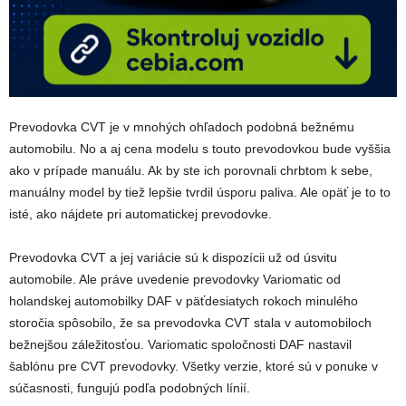
Prevodovka CVT je v mnohých ohľadoch podobná bežnému
automobilu. No a aj cena modelu s touto prevodovkou bude vyššia
ako v prípade manuálu. Ak by ste ich porovnali chrbtom k sebe,
manuálny model by tiež lepšie tvrdil úsporu paliva. Ale opäť je to to
isté, ako nájdete pri automatickej prevodovke.
Prevodovka CVT a jej variácie sú k dispozícii už od úsvitu
automobile. Ale práve uvedenie prevodovky Variomatic od
holandskej automobilky DAF v päťdesiatych rokoch minulého
storočia spôsobilo, že sa prevodovka CVT stala v automobiloch
bežnejšou záležitosťou. Variomatic spoločnosti DAF nastavil
šablónu pre CVT prevodovky. Všetky verzie, ktoré sú v ponuke v
súčasnosti, fungujú podľa podobných línií.