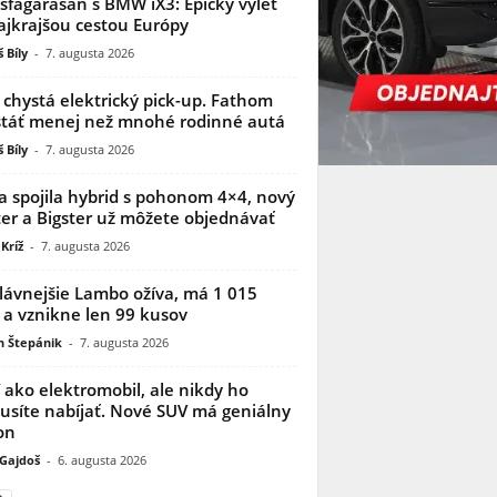
sfagarasan s BMW iX3: Epický výlet
ajkrajšou cestou Európy
 Bíly
-
7. augusta 2026
 chystá elektrický pick-up. Fathom
táť menej než mnohé rodinné autá
 Bíly
-
7. augusta 2026
a spojila hybrid s pohonom 4×4, nový
er a Bigster už môžete objednávať
Kríž
-
7. augusta 2026
lávnejšie Lambo ožíva, má 1 015
 a vznikne len 99 kusov
n Štepánik
-
7. augusta 2026
í ako elektromobil, ale nikdy ho
síte nabíjať. Nové SUV má geniálny
on
 Gajdoš
-
6. augusta 2026