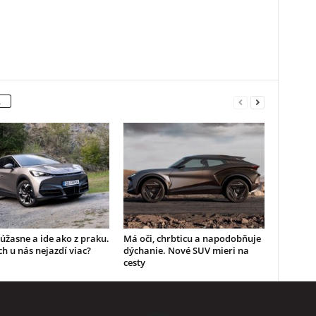
A
úžasne a ide ako z praku.
Má oči, chrbticu a napodobňuje
ch u nás nejazdí viac?
dýchanie. Nové SUV mieri na
cesty