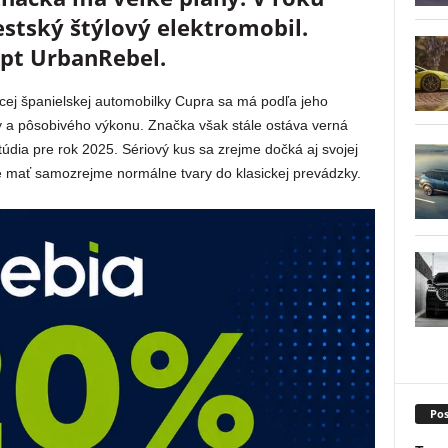
stský štýlový elektromobil.
pt UrbanRebel.
ej španielskej automobilky Cupra sa má podľa jeho
iky a pôsobivého výkonu. Značka však stále ostáva verná
údia pre rok 2025. Sériový kus sa zrejme dočká aj svojej
de mať samozrejme normálne tvary do klasickej prevádzky.
Pos