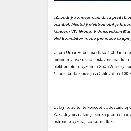
„Závodný koncept nám dáva predstav
vozidiel. Mestský elektromobil je kľúč
koncern VW Group. V domovskom Marto
elektromobilov ročne pre rôzne skupin
Cupra UrbanRebel má dĺžku 4.080 milimetr
milimetrov. Vozidlo je postavené na dob
elektromotor s výkonom 250 kW, ktorý bu
žihadlo bude z pokoja zrýchľovať na 100 
Dúfajme, že tento koncept sa dostane aj d
Základnými znakmi je široká predná maska
extrémne vyzerajúcu Cupru Ibizu.