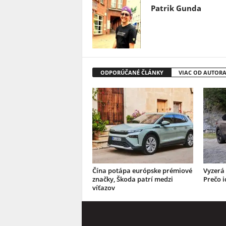
Patrik Gunda
ODPORÚČANÉ ČLÁNKY
VIAC OD AUTOR
Čína potápa európske prémiové
Vyzerá 
značky, Škoda patrí medzi
Prečo i
víťazov