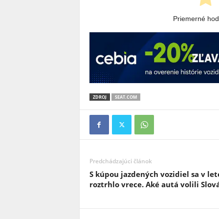
Priemerné ho
ZDROJ
SEAT.COM
Predchádzajúci článok
S kúpou jazdených vozidiel sa v let
roztrhlo vrece. Aké autá volili Slov