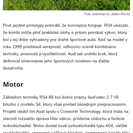
Foto: startstop.sk, Adam Recký
Prvé jazdné prototypy potvrdili, že koncepcia funguje. RS4 ukázalo,
že kombi môže plniť praktické úlohy a pritom ponúkať výkon, ktorý
bol v tej dobe vyhradený pre drahé športové autá. Keď sa model v
roku 1999 predstavil verejnosti, odborníci ocenili kombináciu
techniky, presnosti a využiteľnosti. Audi tak urobilo krok, ktorý
definoval smerovanie jeho športových modelov na ďalšie
desaťročia.
Motor
Základom techniky RS4 B5 bol dobre známy šesťvalec 2.7 V6
biturbo z modelu S4, ktorý však prešiel zásadným prepracovaním.
Projekt viedol tím Audi spolu s Cosworth Technology, ktorá mala na
starosti rozsiahlu úpravu hláv valcov, prúdenia vzduchu a funkcie
turbodúchadiel. Motor dostal nové turbodúchadlá typu K04, väčšie
medzichladiče, upravené vačkové hriadele, pozmenené kanály hláv