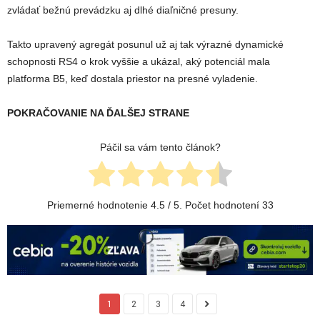
zvládať bežnú prevádzku aj dlhé diaľničné presuny.
Takto upravený agregát posunul už aj tak výrazné dynamické
schopnosti RS4 o krok vyššie a ukázal, aký potenciál mala
platforma B5, keď dostala priestor na presné vyladenie.
POKRAČOVANIE NA ĎALŠEJ STRANE
Páčil sa vám tento článok?
Priemerné hodnotenie
4.5
/ 5. Počet hodnotení
33
1
2
3
4