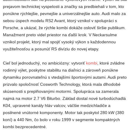
prejavom technickej vyspelosti a značky sa predbiehali v tom, kto
ponúkne rýchlejšie, pevnejšie a univerzálnejšie auto. Audi malo za
sebou úspech modelu RS2 Avant, ktorý vznikol v spolupráci s
Porsche, a ukázal, že rýchle kombi dokáže osloviť širšie publikum.
Manažment preto videl priestor na ďalší krok. V Neckarsulme
vznikol projekt, ktorý mal spojiť vysoký výkon s každodennou
využiteľnosťou a posunúť RS divíziu do novej etapy.
Cieľ bol jednoduchý, no ambiciózny: vytvoriť
kombi
, ktoré zvládne
rodinný výlet, poskytne stabilitu na diaľnici a zároveň ponúkne
dynamiku porovnateľnú s vtedajšími športovými autami. Audi preto
prizvalo spoločnosť Cosworth Technology, ktorá mala dlhodobé
skúsenosti s preplňovanými motormi. Spolupráca sa zamerala
najmä na motor 2.7 V6 Biturbo. Základ dostal nové turbodúchadlá
K04, upravené kanály hláv valcov, väčšie medzichladiče a
posilnené vnútorné komponenty. Motor tak poskytol 280 kW (380
koní) a 440 Nm, čo bolo v roku 1999 v segmente kompaktných
kombi bezprecedentné.