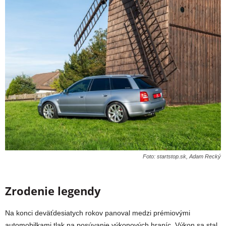
Foto: startstop.sk, Adam Recký
Zrodenie legendy
Na konci deväťdesiatych rokov panoval medzi prémiovými
automobilkami tlak na posúvanie výkonových hraníc. Výkon sa stal