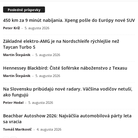
Posledné príspevky
450 km za 9 minút nabíjania. Xpeng pošle do Európy nové SUV
Peter Kríž
-
5. augusta 2026
Základné elektro-AMG je na Nordschleife rýchlejšie než
Taycan Turbo S
Martin Štepánik
-
5. augusta 2026
Hennessey Blackbird: Čisté šoférske náboženstvo z Texasu
Martin Štepánik
-
5. augusta 2026
Na Slovensku pribúdajú nové radary. Väčšina vodičov netuší,
ako fungujú
Peter Hodal
-
5. augusta 2026
Beachbar Autoshow 2026: Najväčšia automobilová párty leta
sa vracia
Tomáš Marikovič
-
4. augusta 2026