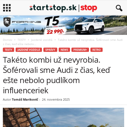
Domov
TESTY
Jazdené vozidlá
Takéto kombi už nevyrobia. Šoférovali sme Audi
z čias, keď ešte nebolo...
TESTY
JAZDENÉ VOZIDLÁ
SPRÁVY
NEWS
PREMIUM+
RETRO
Takéto kombi už nevyrobia.
Šoférovali sme Audi z čias, keď
ešte nebolo pudlíkom
influenceriek
Autor
Tomáš Marikovič
-
24. novembra 2025