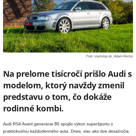
Foto: startstop.sk, Adam Recký
Na prelome tisícročí prišlo Audi s
modelom, ktorý navždy zmenil
predstavu o tom, čo dokáže
rodinné kombi.
Audi RS4 Avant generácie B5 spojilo výkon superšportu s
praktickosťou každodenného auta. Dnes, viac ako dve desaťročia