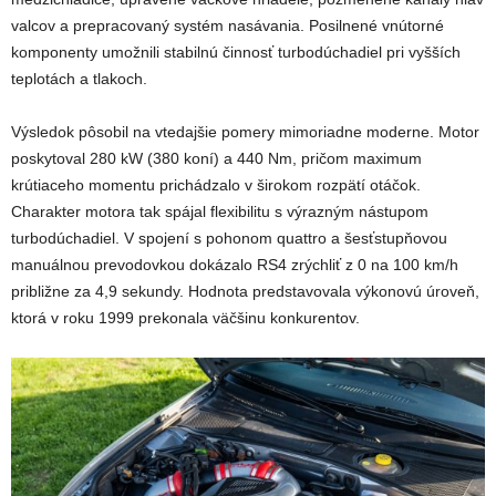
valcov a prepracovaný systém nasávania. Posilnené vnútorné
komponenty umožnili stabilnú činnosť turbodúchadiel pri vyšších
teplotách a tlakoch.
Výsledok pôsobil na vtedajšie pomery mimoriadne moderne. Motor
poskytoval 280 kW (380 koní) a 440 Nm, pričom maximum
krútiaceho momentu prichádzalo v širokom rozpätí otáčok.
Charakter motora tak spájal flexibilitu s výrazným nástupom
turbodúchadiel. V spojení s pohonom quattro a šesťstupňovou
manuálnou prevodovkou dokázalo RS4 zrýchliť z 0 na 100 km/h
približne za 4,9 sekundy. Hodnota predstavovala výkonovú úroveň,
ktorá v roku 1999 prekonala väčšinu konkurentov.