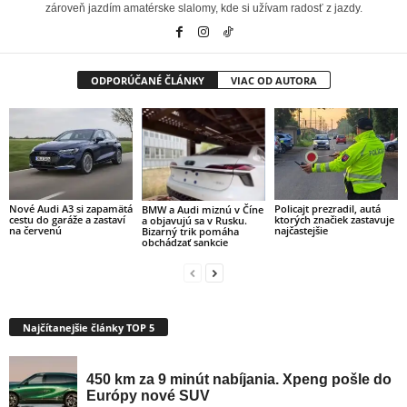
zároveň jazdím amatérske slalomy, kde si užívam radosť z jazdy.
ODPORÚČANÉ ČLÁNKY
VIAC OD AUTORA
Nové Audi A3 si zapamätá
Policajt prezradil, autá
BMW a Audi miznú v Číne
cestu do garáže a zastaví
ktorých značiek zastavuje
a objavujú sa v Rusku.
na červenú
najčastejšie
Bizarný trik pomáha
obchádzať sankcie
Najčítanejšie články TOP 5