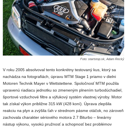
Foto: startstop.sk, Adam Recký
V roku 2005 absolvoval tento konkrétny testovaný kus, ktorý sa
nachádza na fotografiách, úpravu MTM Stage 1 priamo v dielni
Motoren Technik Mayer v Wettstettene. Spoločnosť MTM použila
upravenú riadiacu jednotku so zmeneným plnením turbodúchadiel,
športové vzduchové filtre a výfukový systém vlastnej výroby. Motor
tak získal výkon približne 315 kW (428 koní). Úprava zlepšila
reakciu na plyn a zvýšila ťah v strednom pásme otáčok, no zároveň
zachovala charakter sériového motora 2.7 Biturbo – lineárny
nástup výkonu, vysokú pružnosť a schopnosť bez problémov