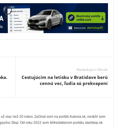
Nasledujúci článok
oka.
Cestujúcim na letisku v Bratislave berú
cennú vec, ľudia sú prekvapení
už viac než 20 rokov. Začínal som na portáli Autovia.sk, neskôr som
gazínu Stop. Od roku 2022 som šéfredaktorom portálu startstop.sk.