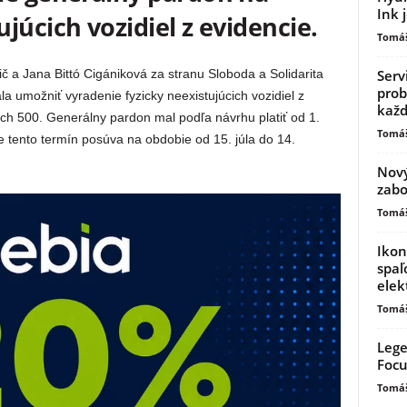
Ink 
júcich vozidiel z evidencie.
Tomáš
č a Jana Bittó Cigániková za stranu Sloboda a Solidarita
Serv
prob
 umožniť vyradenie fyzicky neexistujúcich vozidiel z
kaž
ch 500. Generálny pardon mal podľa návrhu platiť od 1.
Tomáš
e tento termín posúva na obdobie od 15. júla do 14.
Nový
zabo
Tomáš
Ikon
spaľ
elek
Tomáš
Lege
Focu
Tomáš