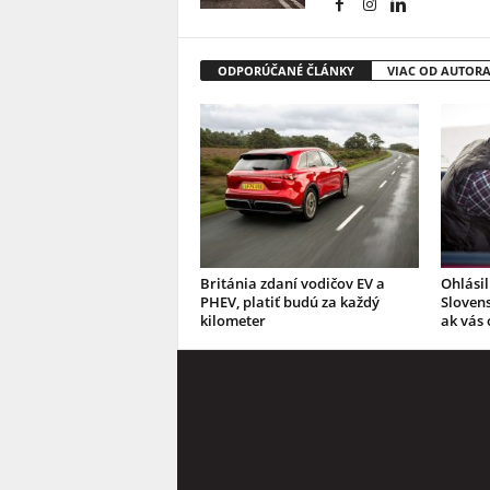
ODPORÚČANÉ ČLÁNKY
VIAC OD AUTOR
Británia zdaní vodičov EV a
Ohlásil
PHEV, platiť budú za každý
Slovens
kilometer
ak vás 