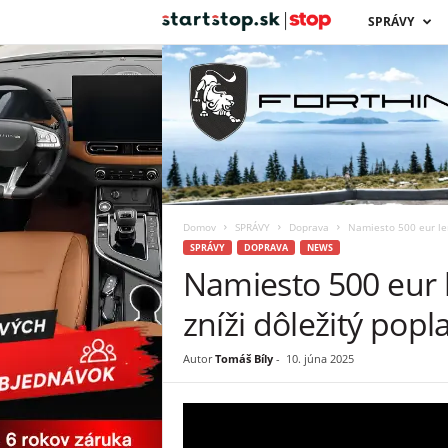
s
SPRÁVY
t
a
r
t
Domov
SPRÁVY
Doprava
Namiesto 500 eur len
s
SPRÁVY
DOPRAVA
NEWS
Namiesto 500 eur l
t
zníži dôležitý popl
o
Autor
Tomáš Bíly
-
10. júna 2025
p