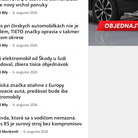
je nový vrchol ponuky
 Bíly
-
6. augusta 2026
is pri čínskych automobilkách nie je
lém, TIETO značky opravia v takmer
dom okrese
 Bíly
-
6. augusta 2026
 elektromobil od Škody u ľudí
doval, zbiera tisíce objednávok
 Bíly
-
6. augusta 2026
ická značka stiahne z Európy
ovacie autá, predávať bude iba
tromobily
 Bíly
-
6. augusta 2026
nda, ktorá sa s vodičom nemazná.
s RS je surový stroj bez kompromisov
 Marikovič
-
6. augusta 2026