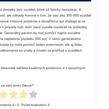
esiatky tisíc vozidiel, ktoré už fyzicky neexistujú. K
ť, ale odhady hovoria o tom, že viac ako 300 000 vozidiel
inné zmluvné poistenie a desaťtisíce áut chýbajú aj na
 prípady ľudí, ktorí staré vozidlá rozobrali na súčiastky,
dencie. Generálny pardon by mal pomôcť najmä sociálne
 na zaplatenie poplatku 500 eur. V rámci generálneho
Novela by mala pomôcť nielen motoristom, ale aj štátu.
 odbremenia sa úrady a zreálni sa prehľad o vozidlách
y hlasovala väčšina koaličných poslancov a z opozičných
l sa vám tento článok?
dnotenie
4
/ 5. Počet hodnotení
4