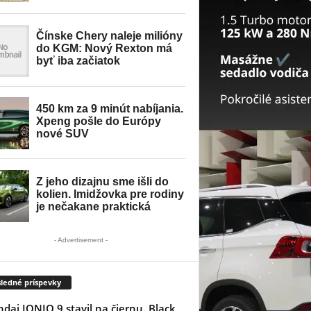
- Advertisement -
ledné príspevky
dai IONIQ 9 stavil na čiernu. Black