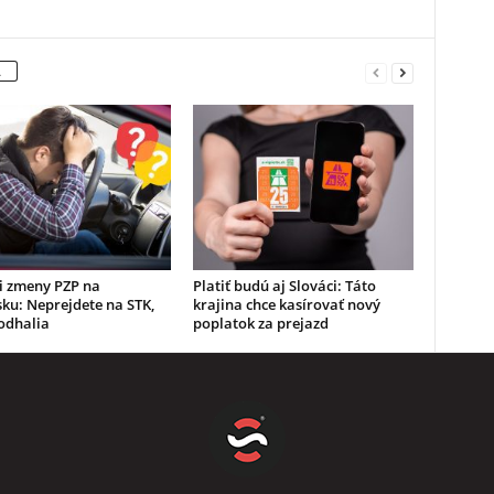
A
i zmeny PZP na
Platiť budú aj Slováci: Táto
ku: Neprejdete na STK,
krajina chce kasírovať nový
odhalia
poplatok za prejazd