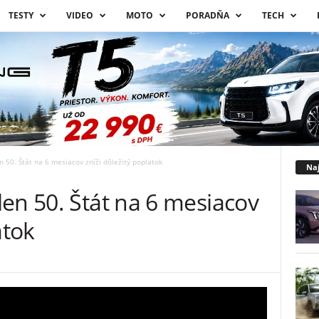
TESTY
VIDEO
MOTO
PORADŇA
TECH
 50. Štát na 6 mesiacov zníži dôležitý poplatok
Naj
en 50. Štát na 6 mesiacov
atok