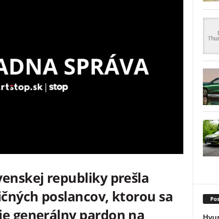
enskej republiky prešla
ičných poslancov, ktorou sa
Pos
ie generálny pardon na
Hyun