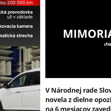
V Národnej rade Slov
novela z dielne opoz
na 6 mesiacov zaved