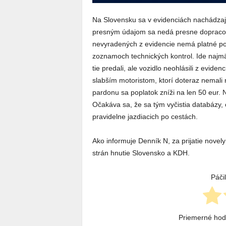
Na Slovensku sa v evidenciách nachádzajú d
presným údajom sa nedá presne dopracova
nevyradených z evidencie nemá platné pov
zoznamoch technických kontrol. Ide najmä o
tie predali, ale vozidlo neohlásili z evi
slabším motoristom, ktorí doteraz nemali
pardonu sa poplatok zníži na len 50 eur. 
Očakáva sa, že sa tým vyčistia databázy,
pravidelne jazdiacich po cestách.
Ako informuje Denník N, za prijatie novel
strán hnutie Slovensko a KDH.
Páči
Priemerné ho