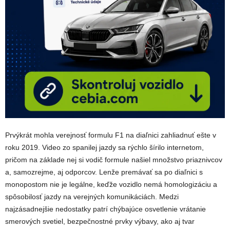
Prvýkrát mohla verejnosť formulu F1 na diaľnici zahliadnuť ešte v
roku 2019. Video zo spanilej jazdy sa rýchlo šírilo internetom,
pričom na základe nej si vodič formule našiel množstvo priaznivcov
a, samozrejme, aj odporcov. Lenže premávať sa po diaľnici s
monopostom nie je legálne, keďže vozidlo nemá homologizáciu a
spôsobilosť jazdy na verejných komunikáciách. Medzi
najzásadnejšie nedostatky patrí chýbajúce osvetlenie vrátanie
smerových svetiel, bezpečnostné prvky výbavy, ako aj tvar