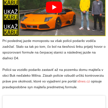
Pri poslednej jazde monopostu sa však polícii podarilo vodiča
zadržať. Stalo sa tak po tom, čo bol na tiesňovú linku prijatý hovor o
spozorovaní formule na čerpacej stanici a následnej jazde na
diaľnici D4.
Polícii sa vozidlo podarilo zastaviť až na pozemku domu majiteľa v
obci Buk neďaleko Milína. Zásah polície vzbudil určitú kontroverziu
práve pre okolnosti, ktoré vo vyjadrení pre portál
idnes.cz
opisuje
pravdepodobne syn majiteľa predmetnej formule.