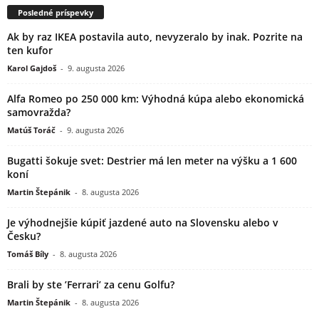
Posledné príspevky
Ak by raz IKEA postavila auto, nevyzeralo by inak. Pozrite na
ten kufor
Karol Gajdoš
-
9. augusta 2026
Alfa Romeo po 250 000 km: Výhodná kúpa alebo ekonomická
samovražda?
Matúš Toráč
-
9. augusta 2026
Bugatti šokuje svet: Destrier má len meter na výšku a 1 600
koní
Martin Štepánik
-
8. augusta 2026
Je výhodnejšie kúpiť jazdené auto na Slovensku alebo v
Česku?
Tomáš Bíly
-
8. augusta 2026
Brali by ste ’Ferrari’ za cenu Golfu?
Martin Štepánik
-
8. augusta 2026