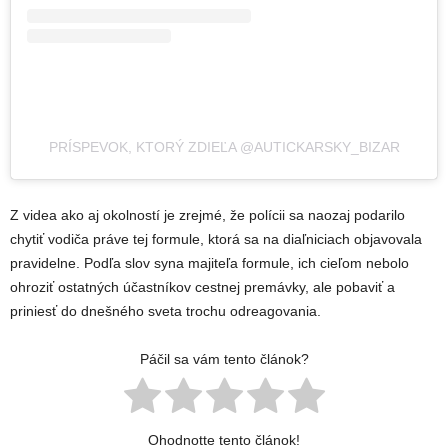
PRÍSPEVOK, KTORÝ ZDIEĽA @AUTICKARSKY_BIZAR
Z videa ako aj okolností je zrejmé, že polícii sa naozaj podarilo
chytiť vodiča práve tej formule, ktorá sa na diaľniciach objavovala
pravidelne. Podľa slov syna majiteľa formule, ich cieľom nebolo
ohroziť ostatných účastníkov cestnej premávky, ale pobaviť a
priniesť do dnešného sveta trochu odreagovania.
Páčil sa vám tento článok?
Ohodnotte tento článok!