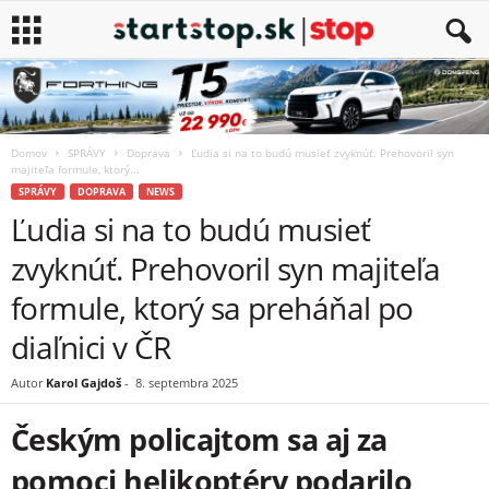
Domov
SPRÁVY
Doprava
Ľudia si na to budú musieť zvyknúť. Prehovoril syn
majiteľa formule, ktorý...
SPRÁVY
DOPRAVA
NEWS
Ľudia si na to budú musieť
zvyknúť. Prehovoril syn majiteľa
formule, ktorý sa preháňal po
diaľnici v ČR
Autor
Karol Gajdoš
-
8. septembra 2025
Českým policajtom sa aj za
pomoci helikoptéry podarilo