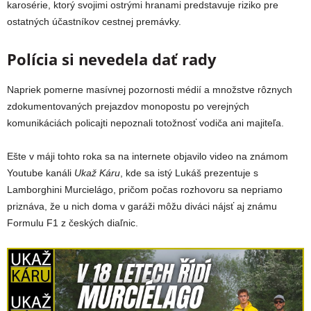
karosérie, ktorý svojimi ostrými hranami predstavuje riziko pre
ostatných účastníkov cestnej premávky.
Polícia si nevedela dať rady
Napriek pomerne masívnej pozornosti médií a množstve rôznych
zdokumentovaných prejazdov monopostu po verejných
komunikáciách policajti nepoznali totožnosť vodiča ani majiteľa.
Ešte v máji tohto roka sa na internete objavilo video na známom
Youtube kanáli
Ukaž Káru
, kde sa istý Lukáš prezentuje s
Lamborghini Murcielágo, pričom počas rozhovoru sa nepriamo
priznáva, že u nich doma v garáži môžu diváci nájsť aj známu
Formulu F1 z českých diaľnic.