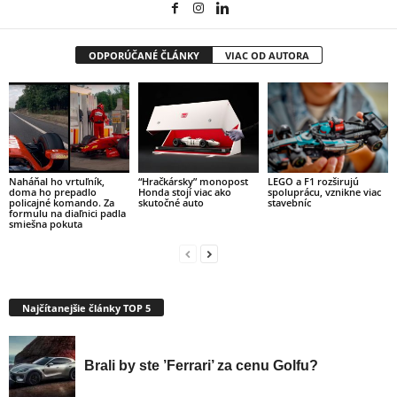
ODPORÚČANÉ ČLÁNKY
VIAC OD AUTORA
Naháňal ho vrtuľník,
“Hračkársky” monopost
LEGO a F1 rozširujú
doma ho prepadlo
Honda stojí viac ako
spoluprácu, vznikne viac
policajné komando. Za
skutočné auto
stavebníc
formulu na diaľnici padla
smiešna pokuta
Najčítanejšie články TOP 5