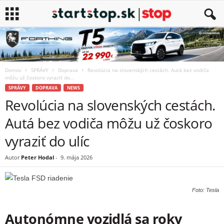
Domov
SPRÁVY
Doprava
Revolúcia na slovenských cestách. Autá bez vodiča
môžu už čoskoro vyraziť do...
SPRÁVY
DOPRAVA
NEWS
Revolúcia na slovenských cestách.
Autá bez vodiča môžu už čoskoro
vyraziť do ulíc
Autor
Peter Hodal
-
9. mája 2026
Foto: Tesla
Autonómne vozidlá sa roky