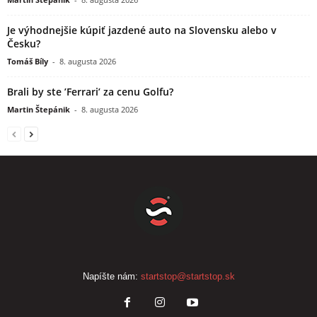
Je výhodnejšie kúpiť jazdené auto na Slovensku alebo v
Česku?
Tomáš Bíly
-
8. augusta 2026
Brali by ste ’Ferrari’ za cenu Golfu?
Martin Štepánik
-
8. augusta 2026
Napíšte nám:
startstop@startstop.sk