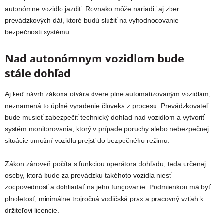
autonómne vozidlo jazdiť. Rovnako môže nariadiť aj zber
prevádzkových dát, ktoré budú slúžiť na vyhodnocovanie
bezpečnosti systému.
Nad autonómnym vozidlom bude
stále dohľad
Aj keď návrh zákona otvára dvere plne automatizovaným vozidlám,
neznamená to úplné vyradenie človeka z procesu. Prevádzkovateľ
bude musieť zabezpečiť technický dohľad nad vozidlom a vytvoriť
systém monitorovania, ktorý v prípade poruchy alebo nebezpečnej
situácie umožní vozidlu prejsť do bezpečného režimu.
Zákon zároveň počíta s funkciou operátora dohľadu, teda určenej
osoby, ktorá bude za prevádzku takéhoto vozidla niesť
zodpovednosť a dohliadať na jeho fungovanie. Podmienkou má byť
plnoletosť, minimálne trojročná vodičská prax a pracovný vzťah k
držiteľovi licencie.