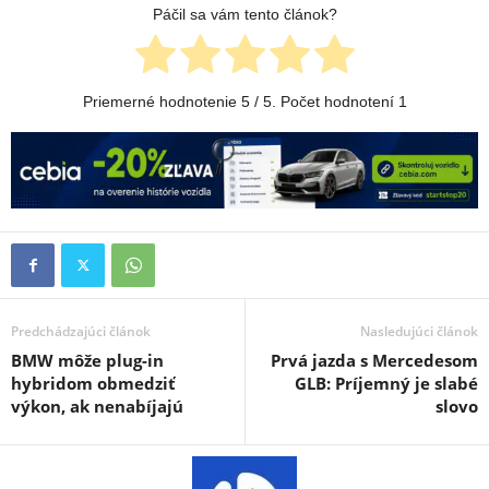
Páčil sa vám tento článok?
Priemerné hodnotenie
5
/ 5. Počet hodnotení
1
Predchádzajúci článok
Nasledujúci článok
BMW môže plug-in
Prvá jazda s Mercedesom
hybridom obmedziť
GLB: Príjemný je slabé
výkon, ak nenabíjajú
slovo