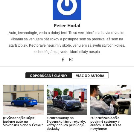
Peter Hodal
Auto, technológie, veda a dobrý text. To sú veci, ktoré ma bavia rovnako.
Písaniu sa venujem päť rokov a postupne som sa preklikal až sem na
startstop.sk. Keď práve neučím v škole, venujem sa svetu štyroch kolies,
technológiám aj vede, ktoré nikdy nespia.
ODPORÚČANÉ ČLÁNKY
VIAC OD AUTORA
Je výhodnejšie kúpiť
Elektromobily na
EÚ prikázala ďalšie
jazdené auto na
Slovensku lámu rekordy,
povinné systémy v
Slovensku alebo v Česku?
každý deň ich pribúdajú
autách. TOMUTO sa
desiatky
nevyhnete