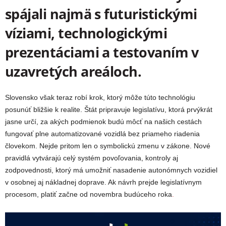
spájali najmä s futuristickými
víziami, technologickými
prezentáciami a testovaním v
uzavretých areáloch.
Slovensko však teraz robí krok, ktorý môže túto technológiu
posunúť bližšie k realite. Štát pripravuje legislatívu, ktorá prvýkrát
jasne určí, za akých podmienok budú môcť na našich cestách
fungovať plne automatizované vozidlá bez priameho riadenia
človekom. Nejde pritom len o symbolickú zmenu v zákone. Nové
pravidlá vytvárajú celý systém povoľovania, kontroly aj
zodpovednosti, ktorý má umožniť nasadenie autonómnych vozidiel
v osobnej aj nákladnej doprave. Ak návrh prejde legislatívnym
procesom, platiť začne od novembra budúceho roka
.