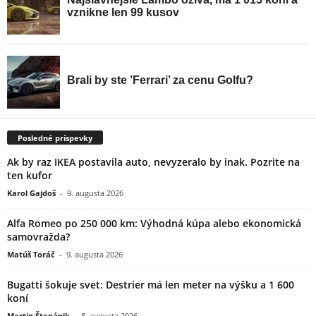
Posledné príspevky
Ak by raz IKEA postavila auto, nevyzeralo by inak. Pozrite na
ten kufor
Karol Gajdoš
-
9. augusta 2026
Alfa Romeo po 250 000 km: Výhodná kúpa alebo ekonomická
samovražda?
Matúš Toráč
-
9. augusta 2026
Bugatti šokuje svet: Destrier má len meter na výšku a 1 600
koní
Martin Štepánik
-
8. augusta 2026