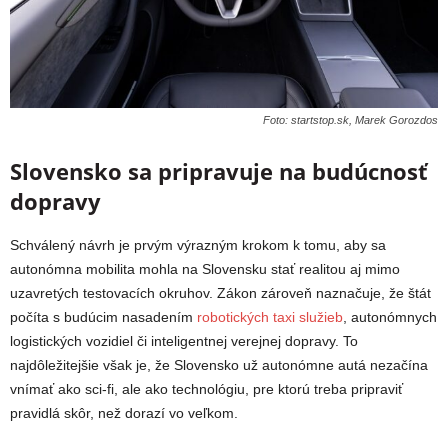
Foto: startstop.sk, Marek Gorozdos
Slovensko sa pripravuje na budúcnosť
dopravy
Schválený návrh je prvým výrazným krokom k tomu, aby sa
autonómna mobilita mohla na Slovensku stať realitou aj mimo
uzavretých testovacích okruhov. Zákon zároveň naznačuje, že štát
počíta s budúcim nasadením
robotických taxi služieb
, autonómnych
logistických vozidiel či inteligentnej verejnej dopravy. To
najdôležitejšie však je, že Slovensko už autonómne autá nezačína
vnímať ako sci-fi, ale ako technológiu, pre ktorú treba pripraviť
pravidlá skôr, než dorazí vo veľkom.