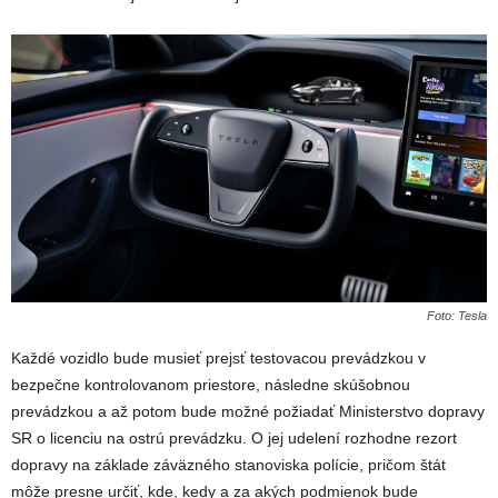
Foto: Tesla
Každé vozidlo bude musieť prejsť testovacou prevádzkou v
bezpečne kontrolovanom priestore, následne skúšobnou
prevádzkou a až potom bude možné požiadať Ministerstvo dopravy
SR o licenciu na ostrú prevádzku. O jej udelení rozhodne rezort
dopravy na základe záväzného stanoviska polície, pričom štát
môže presne určiť, kde, kedy a za akých podmienok bude