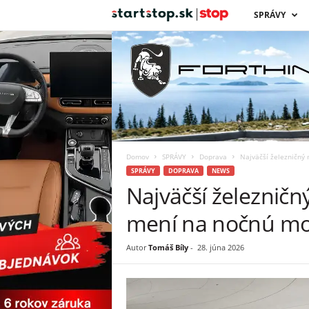
s
SPRÁVY
t
a
r
t
Domov
SPRÁVY
Doprava
Najväčší železničný
s
SPRÁVY
DOPRAVA
NEWS
Najväčší železnič
t
mení na nočnú m
o
Autor
Tomáš Bíly
-
28. júna 2026
p