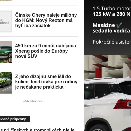
- Advertisement -
ledné príspevky
is pri čínskych automobilkách nie je