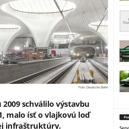
Foto: Deutsche Bahn
2009 schválilo výstavbu
, malo ísť o vlajkovú loď
Pos
j infraštruktúry.
Serv