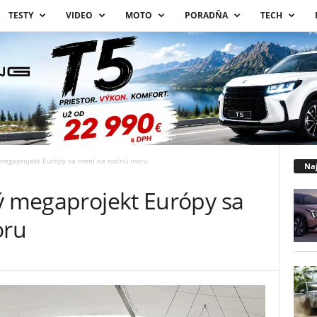
TESTY
VIDEO
MOTO
PORADŇA
TECH
 megaprojekt Európy sa mení na nočnú moru
Naj
ný megaprojekt Európy sa
oru