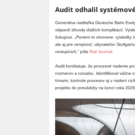
Audit odhalil systémové
Generálna riaditeľka Deutsche Bahn Evelyn
objasniť dôvody ďalších komplikácií. Výsl
šokujúce. „
Poviem to otvorene: výsledky i
ale aj pre verejnosť, obyvateľov Stuttgart
cestujúcich,
” píše
Rail Journal
.
Audit konštatuje, že procesné riadenie pr
rozmerov a rozsahu. Identifikoval vážne n
tímami, kontrole procesov aj v riadení ri
projektu do prevádzky na konci roka 2026 