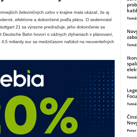
prob
kaž
nejších železničných uzlov v krajine mala ukázať, že aj
Tomáš
 moderné, efektívne a dokončené podľa plánu. O sedemnásť
 Stuttgart 21 sa výrazne predražuje, jeho dokončenie sa
Nový
dit Deutsche Bahn hovorí o vážnych zlyhaniach v plánovaní,
zabo
et 4,5 miliardy eur sa medzičasom nafúkol na neuveriteľných
Tomáš
Ikon
spaľ
elek
Tomáš
Lege
Focu
Tomáš
Číns
Nový
Peter 