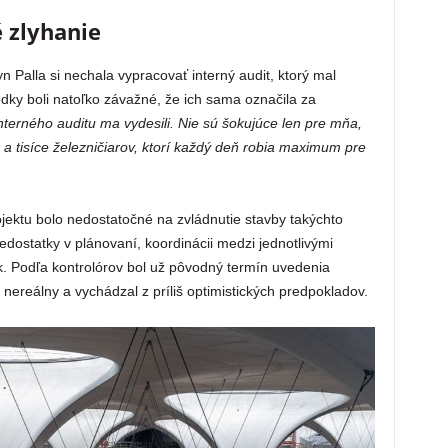
 zlyhanie
 Palla si nechala vypracovať interný audit, ktorý mal
edky boli natoľko závažné, že ich sama označila za
nterného auditu ma vydesili. Nie sú šokujúce len pre mňa,
u a tisíce železničiarov, ktorí každý deň robia maximum pre
ojektu bolo nedostatočné na zvládnutie stavby takýchto
edostatky v plánovaní, koordinácii medzi jednotlivými
zík. Podľa kontrolórov bol už pôvodný termín uvedenia
nereálny a vychádzal z príliš optimistických predpokladov.