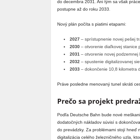
do decembra 2031. Ani tým sa však práce
postupne až do roku 2033.
Nový plán počíta s piatimi etapami:
2027
– sprístupnenie novej pešej tr
2030
– otvorenie diaľkovej stanice p
2031
– otvorenie novej podzemnej h
2032
– spustenie digitalizovanej si
2033
– dokončenie 10,8 kilometra d
Práve posledne menovaný tunel skráti ces
Prečo sa projekt predraž
Podľa Deutsche Bahn bude nové meškanie s
dodatočných nákladov súvisí s dokončovan
do prevádzky. Za problémami stojí hneď n
digitalizácia celého železničného uzla, kt