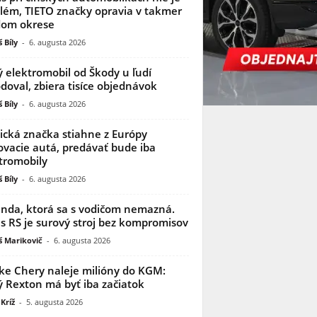
lém, TIETO značky opravia v takmer
dom okrese
 Bíly
-
6. augusta 2026
 elektromobil od Škody u ľudí
doval, zbiera tisíce objednávok
 Bíly
-
6. augusta 2026
ická značka stiahne z Európy
ovacie autá, predávať bude iba
tromobily
 Bíly
-
6. augusta 2026
nda, ktorá sa s vodičom nemazná.
s RS je surový stroj bez kompromisov
 Marikovič
-
6. augusta 2026
ke Chery naleje milióny do KGM:
 Rexton má byť iba začiatok
Kríž
-
5. augusta 2026