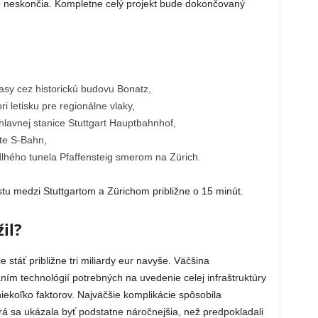
 neskončia. Kompletne celý projekt bude dokončovaný
asy cez historickú budovu Bonatz,
ri letisku pre regionálne vlaky,
lavnej stanice Stuttgart Hauptbahnhof,
ete S-Bahn,
lhého tunela Pfaffensteig smerom na Zürich.
tu medzi Stuttgartom a Zürichom približne o 15 minút.
il?
táť približne tri miliardy eur navyše. Väčšina
ím technológií potrebných na uvedenie celej infraštruktúry
iekoľko faktorov. Najväčšie komplikácie spôsobila
orá sa ukázala byť podstatne náročnejšia, než predpokladali