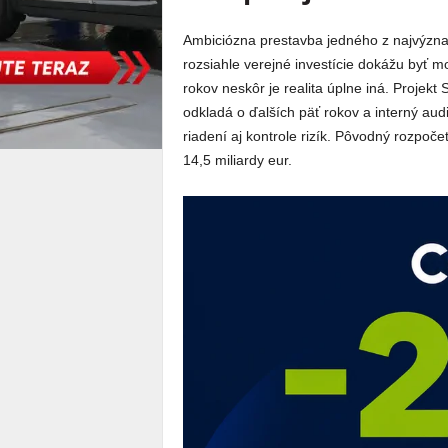
Ambiciózna prestavba jedného z najvýznam
rozsiahle verejné investície dokážu byť
rokov neskôr je realita úplne iná. Projekt
odkladá o ďalších päť rokov a interný au
riadení aj kontrole rizík. Pôvodný rozpoč
14,5 miliardy eur.