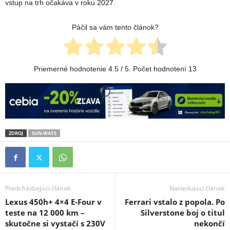
vstup na trh očakáva v roku 2027.
Páčil sa vám tento článok?
Priemerné hodnotenie
4.5
/ 5. Počet hodnotení
13
ZDROJ
SUN-WAYS
Predchádzajúci článok
Nasledujúci článok
Lexus 450h+ 4×4 E-Four v
Ferrari vstalo z popola. Po
teste na 12 000 km –
Silverstone boj o titul
skutočne si vystačí s 230V
nekončí