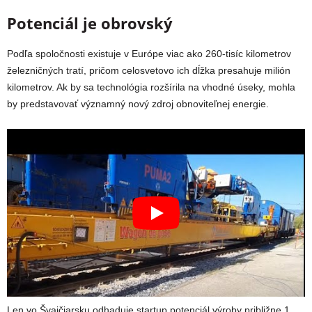
Potenciál je obrovský
Podľa spoločnosti existuje v Európe viac ako 260-tisíc kilometrov
železničných tratí, pričom celosvetovo ich dĺžka presahuje milión
kilometrov. Ak by sa technológia rozšírila na vhodné úseky, mohla
by predstavovať významný nový zdroj obnoviteľnej energie.
Len vo Švajčiarsku odhaduje startup potenciál výroby približne 1