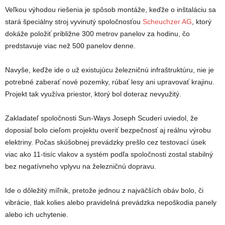
Veľkou výhodou riešenia je spôsob montáže, keďže o inštaláciu sa
stará špeciálny stroj vyvinutý spoločnosťou
Scheuchzer AG
, ktorý
dokáže položiť približne 300 metrov panelov za hodinu, čo
predstavuje viac než 500 panelov denne.
Navyše, keďže ide o už existujúcu železničnú infraštruktúru, nie je
potrebné zaberať nové pozemky, rúbať lesy ani upravovať krajinu.
Projekt tak využíva priestor, ktorý bol doteraz nevyužitý.
Zakladateľ spoločnosti Sun-Ways Joseph Scuderi uviedol, že
doposiaľ bolo cieľom projektu overiť bezpečnosť aj reálnu výrobu
elektriny. Počas skúšobnej prevádzky prešlo cez testovací úsek
viac ako 11-tisíc vlakov a systém podľa spoločnosti zostal stabilný
bez negatívneho vplyvu na železničnú dopravu.
Ide o dôležitý míľnik, pretože jednou z najväčších obáv bolo, či
vibrácie, tlak kolies alebo pravidelná prevádzka nepoškodia panely
alebo ich uchytenie.