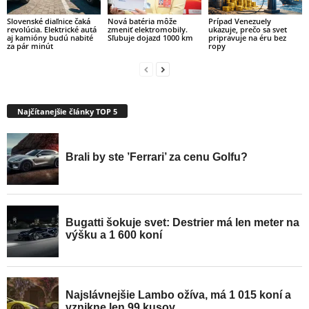
Slovenské diaľnice čaká
Nová batéria môže
Prípad Venezuely
revolúcia. Elektrické autá
zmeniť elektromobily.
ukazuje, prečo sa svet
aj kamióny budú nabité
Sľubuje dojazd 1000 km
pripravuje na éru bez
za pár minút
ropy
Najčítanejšie články TOP 5