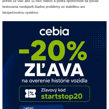
prešlo už viac ako 11-tisíc vlakov a podľa spoločnosti sa počas
testovania neobjavili žiadne problémy so stabilitou ani
bezpečnosťou systému.