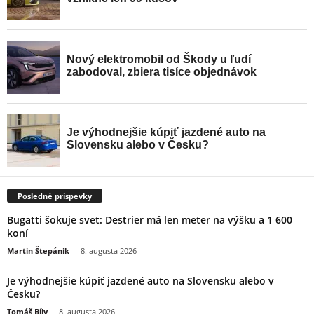
Posledné príspevky
Bugatti šokuje svet: Destrier má len meter na výšku a 1 600
koní
Martin Štepánik
-
8. augusta 2026
Je výhodnejšie kúpiť jazdené auto na Slovensku alebo v
Česku?
Tomáš Bíly
-
8. augusta 2026