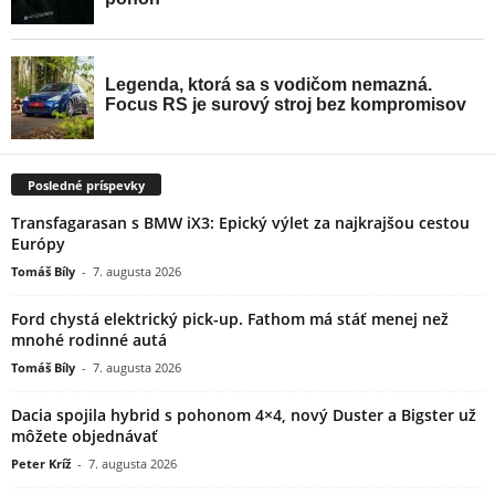
Posledné príspevky
Transfagarasan s BMW iX3: Epický výlet za najkrajšou cestou
Európy
Tomáš Bíly
-
7. augusta 2026
Ford chystá elektrický pick-up. Fathom má stáť menej než
mnohé rodinné autá
Tomáš Bíly
-
7. augusta 2026
Dacia spojila hybrid s pohonom 4×4, nový Duster a Bigster už
môžete objednávať
Peter Kríž
-
7. augusta 2026