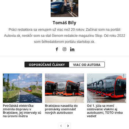
Tomáš Bíly
Práci redaktora sa venujem už viac než 20 rokov. Začínal som na portáli
Autovia.sk, neskôr som sa stal členom redakcie magazínu Stop. Od roku 2022
som šéfredaktorom portálu startstop.sk.
ODPORÚČANÉ ČLÁNKY
VIAC OD AUTORA
Petržalská električka
Bratislava nasadila do
Od 1. júla sa mení
zmenila dopravu v
premávky osemnásť
cestovanie vlakmi aj
Bratislave, jej intervaly sú
nových autobusov
autobusmi, TOTO treba
na úrovni metra
vedieť