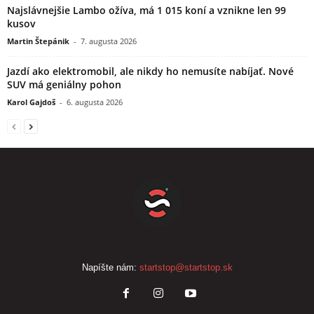
Najslávnejšie Lambo ožíva, má 1 015 koní a vznikne len 99
kusov
Martin Štepánik
-
7. augusta 2026
Jazdí ako elektromobil, ale nikdy ho nemusíte nabíjať. Nové
SUV má geniálny pohon
Karol Gajdoš
-
6. augusta 2026
Napíšte nám:
startstop@startstop.sk