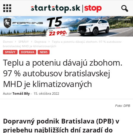
Domov
SPRÁVY
Doprava
Teplu a poteniu dávajú zbohom. 97 % autobusov
bratislavskej MHD je klimatizovaných
SPRÁVY
DOPRAVA
NEWS
Teplu a poteniu dávajú zbohom.
97 % autobusov bratislavskej
MHD je klimatizovaných
Autor
Tomáš Bíly
-
15. októbra 2022
Foto: DPB
Dopravný podnik Bratislava (DPB) v
priebehu najbližších
dní zaradí do