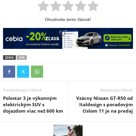
Ohodnotte tento článok!
ZDROJ
DPB
Predchádzajúci článok
Nasledujúci článok
Polestar 3 je výkonným
Vzácny Nissan GT-R50 od
elektrickým SUV s
Italdesign s poradovým
dojazdom viac než 600 km
číslom 11 je na predaj