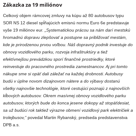
Zákazka za 19 miliónov
Celkový objem rámcovej zmluvy na kúpu až 80 autobusov typu
SOR NS 12 diesel spĺňajúcich emisnú normu Euro 6e predstavuje
vyše 19 miliónov eur.
„Systematickou prácou sa nám darí mestskú
hromadnú dopravu zlepšovať a postupne sa približovať mestám,
kde je prirodzenou prvou voľbou. Náš dopravný podnik investuje do
obnovy vozidlového parku, rozvoja infraštruktúry a tiež
efektívnejšou prevádzkou sporí finančné prostriedky, ktoré
reinvestuje do pracovného prostredia zamestnancov. Aj pri tomto
nákupe sme si opäť dali záležať na každej drobnosti. Autobusy
budú v úplne novom dizajnovom nátere a do výbavy dostanú
všetky najnovšie technológie, ktoré cestujúci poznajú
z najnovších
kĺbových autobusov. Okrem masívnej obnovy vozidlového parku
autobusov, ktorých bude do konca jesene dokopy až stopäťdesiat,
sa už budúci rok taktiež výrazne
obmení vozidlový park električiek a
trolejbusov,“
povedal Martin Rybanský, predseda predstavenstva
DPB a.s.