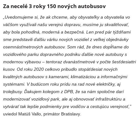
Za necelé 3 roky 150 nových autobusov
„Uvedomujeme si, že ak chceme, aby obyvateľky a obyvatelia vo
väčšom využívali našu verejnú dopravu, musíme ju skvalitňovať,
aby bola pohodlná, moderná a bezpečná. Len pred pár týždňami
sme predstavili ďalšiu várku nových vozidiel z veľkej objednávky
osemnásťmetrových autobusov. Som rád, že dnes dopĺňame do
vozidlového parku dopravného podniku ďalšie nové autobusy s
modernou výbavou – tentoraz dvanásťmetrové v počte šesťdesiattri
kusov. Od roku 2020 celkovo pribudlo stopäťdesiat nových
kvalitných autobusov s kamerami, klimatizáciou a informačnými
systémami. V budúcom roku prídu na rad nové električky, aj
trolejbusy. Ďakujem kolegom z DPB, že sa nám spoločne darí
modernizovať vozidlový park, ale aj obnovovať infraštruktúru a
vytvárať tak lepšie podmienky pre vodičov a cestujúcu verejnosť,”
uviedol Matúš Vallo, primátor Bratislavy.