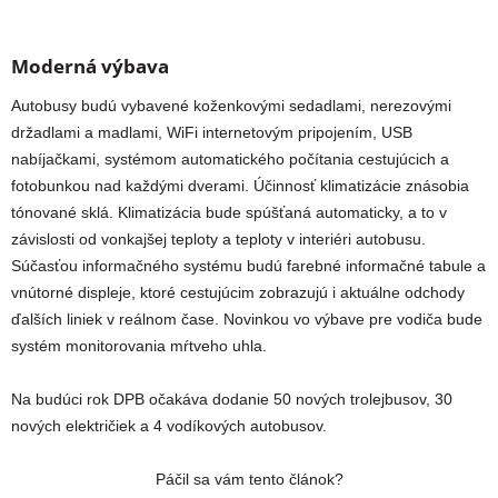
Moderná výbava
Autobusy budú vybavené koženkovými sedadlami, nerezovými
držadlami a madlami, WiFi internetovým pripojením, USB
nabíjačkami, systémom automatického počítania cestujúcich a
fotobunkou nad každými dverami. Účinnosť klimatizácie znásobia
tónované sklá. Klimatizácia bude spúšťaná automaticky, a to v
závislosti od vonkajšej teploty a teploty v interiéri autobusu.
Súčasťou informačného systému budú farebné informačné tabule a
vnútorné displeje, ktoré cestujúcim zobrazujú i aktuálne odchody
ďalších liniek v reálnom čase. Novinkou vo výbave pre vodiča bude
systém monitorovania mŕtveho uhla.
Na budúci rok DPB očakáva dodanie 50 nových trolejbusov, 30
nových električiek a 4 vodíkových autobusov.
Páčil sa vám tento článok?