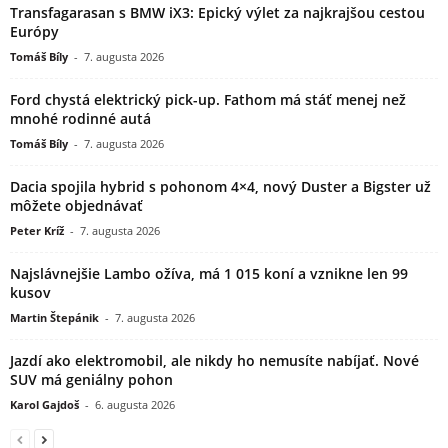
Transfagarasan s BMW iX3: Epický výlet za najkrajšou cestou
Európy
Tomáš Bíly
-
7. augusta 2026
Ford chystá elektrický pick-up. Fathom má stáť menej než
mnohé rodinné autá
Tomáš Bíly
-
7. augusta 2026
Dacia spojila hybrid s pohonom 4×4, nový Duster a Bigster už
môžete objednávať
Peter Kríž
-
7. augusta 2026
Najslávnejšie Lambo ožíva, má 1 015 koní a vznikne len 99
kusov
Martin Štepánik
-
7. augusta 2026
Jazdí ako elektromobil, ale nikdy ho nemusíte nabíjať. Nové
SUV má geniálny pohon
Karol Gajdoš
-
6. augusta 2026