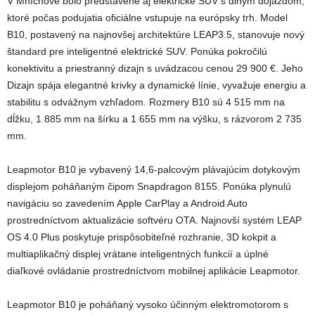
V Mníchove bolo predstavené aj elektrické SUV s dlhým dojazdom,
ktoré počas podujatia oficiálne vstupuje na európsky trh. Model
B10, postavený na najnovšej architektúre LEAP3.5, stanovuje nový
štandard pre inteligentné elektrické SUV. Ponúka pokročilú
konektivitu a priestranný dizajn s uvádzacou cenou 29 900 €. Jeho
Dizajn spája elegantné krivky a dynamické línie, vyvažuje energiu a
stabilitu s odvážnym vzhľadom. Rozmery B10 sú 4 515 mm na
dĺžku, 1 885 mm na šírku a 1 655 mm na výšku, s rázvorom 2 735
mm.
Leapmotor B10 je vybavený 14,6-palcovým plávajúcim dotykovým
displejom poháňaným čipom Snapdragon 8155. Ponúka plynulú
navigáciu so zavedením Apple CarPlay a Android Auto
prostredníctvom aktualizácie softvéru OTA. Najnovší systém LEAP
OS 4.0 Plus poskytuje prispôsobiteľné rozhranie, 3D kokpit a
multiaplikačný displej vrátane inteligentných funkcií a úplné
diaľkové ovládanie prostredníctvom mobilnej aplikácie Leapmotor.
Leapmotor B10 je poháňaný vysoko účinným elektromotorom s