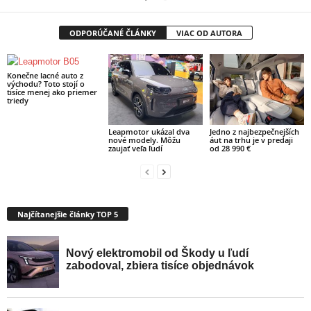
ODPORÚČANÉ ČLÁNKY
VIAC OD AUTORA
Konečne lacné auto z
východu? Toto stojí o
tisíce menej ako priemer
triedy
Leapmotor ukázal dva
Jedno z najbezpečnejších
nové modely. Môžu
áut na trhu je v predaji
zaujať veľa ľudí
od 28 990 €
Najčítanejšie články TOP 5