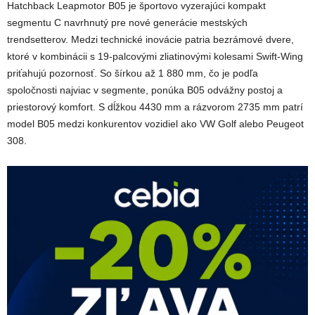
Hatchback Leapmotor B05 je športovo vyzerajúci kompakt
segmentu C navrhnutý pre nové generácie mestských
trendsetterov. Medzi technické inovácie patria bezrámové dvere,
ktoré v kombinácii s 19-palcovými zliatinovými kolesami Swift-Wing
priťahujú pozornosť. So šírkou až 1 880 mm, čo je podľa
spoločnosti najviac v segmente, ponúka B05 odvážny postoj a
priestorový komfort. S dĺžkou 4430 mm a rázvorom 2735 mm patrí
model B05 medzi konkurentov vozidiel ako VW Golf alebo Peugeot
308.