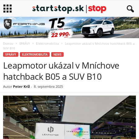
Domov
SPRÁVY
Elektromobilita
Leapmotor ukázal v Mníchove hatchback B05 a
SUV B10
SPRÁVY
ELEKTROMOBILITA
NEWS
Leapmotor ukázal v Mníchove
hatchback B05 a SUV B10
Autor
Peter Kríž
-
8. septembra 2025