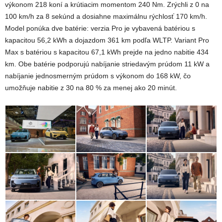
výkonom 218 koní a krútiacim momentom 240 Nm. Zrýchli z 0 na
100 km/h za 8 sekúnd a dosiahne maximálnu rýchlosť 170 km/h.
Model ponúka dve batérie: verzia Pro je vybavená batériou s
kapacitou 56,2 kWh a dojazdom 361 km podľa WLTP. Variant Pro
Max s batériou s kapacitou 67,1 kWh prejde na jedno nabitie 434
km. Obe batérie podporujú nabíjanie striedavým prúdom 11 kW a
nabíjanie jednosmerným prúdom s výkonom do 168 kW, čo
umožňuje nabitie z 30 na 80 % za menej ako 20 minút.