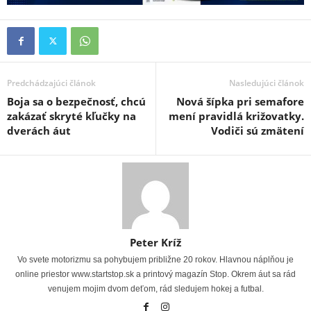
Predchádzajúci článok
Nasledujúci článok
Boja sa o bezpečnosť, chcú
Nová šípka pri semafore
zakázať skryté kľučky na
mení pravidlá križovatky.
dverách áut
Vodiči sú zmätení
Peter Kríž
Vo svete motorizmu sa pohybujem približne 20 rokov. Hlavnou náplňou je
online priestor www.startstop.sk a printový magazín Stop. Okrem áut sa rád
venujem mojim dvom deťom, rád sledujem hokej a futbal.