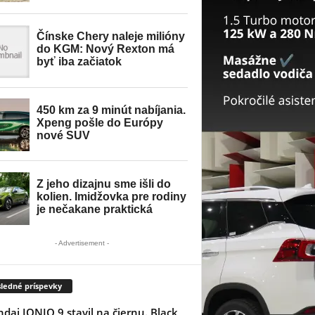
- Advertisement -
ledné príspevky
dai IONIQ 9 stavil na čiernu. Black