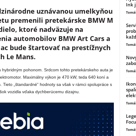
Ink 
dzinárodne uznávanou umelkyňou
Tomáš
etu premenili pretekárske BMW M
Serv
ielo, ktoré nadväzuje na
prob
kaž
jenia automobilov BMW Art Cars a
Tomáš
ac bude štartovať na prestížnych
h Le Mans.
Nový
zabo
 s hybridným pohonom. Srdcom tohto pretekárskeho auta je
Tomáš
ektromotor. Maximálny výkon je 470 kW, teda 640 koní a
Ikon
 Tieto „štandardné“ hodnoty sa však v rámci spolupráce s
spaľ
jšok vozidla vďaka dychberúcemu dizajnu.
elek
Tomáš
Lege
Focu
Tomáš