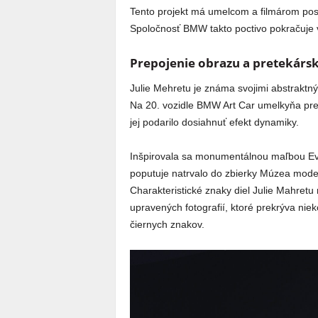
Tento projekt má umelcom a filmárom pos
Spoločnosť BMW takto poctivo pokračuje v 
Prepojenie obrazu a pretekárs
Julie Mehretu je známa svojimi abstraktným
Na 20. vozidle BMW Art Car umelkyňa pre
jej podarilo dosiahnuť efekt dynamiky.
Inšpirovala sa monumentálnou maľbou Ev
poputuje natrvalo do zbierky Múzea mod
Charakteristické znaky diel Julie Mahret
upravených fotografií, ktoré prekrýva nie
čiernych znakov.