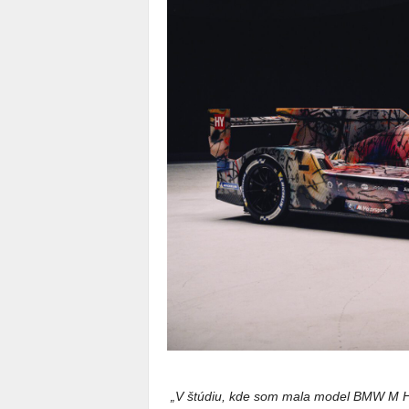
„V štúdiu, kde som mala mod
el BMW M H