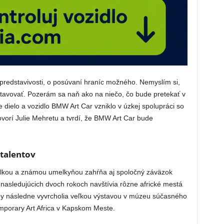
o predstavivosti, o posúvaní hraníc možného. Nemyslím si,
ystavovať. Pozerám sa naň ako na niečo, čo bude pretekať v
dielo a vozidlo BMW Art Car vzniklo v úzkej spolupráci so
ovorí Julie Mehretu a tvrdí, že BMW Art Car bude
talentov
lkou a známou umelkyňou zahŕňa aj spoločný záväzok
 nasledujúcich dvoch rokoch navštívia rôzne africké mestá
py následne vyvrcholia veľkou výstavou v múzeu súčasného
porary Art Africa v Kapskom Meste.