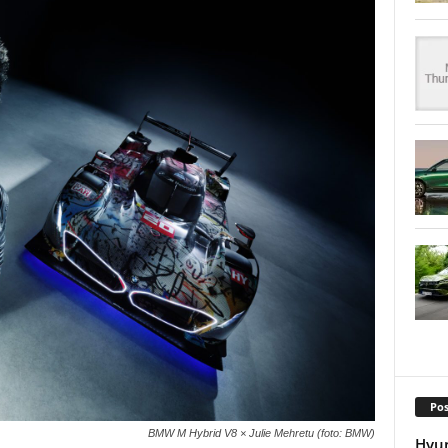
Pos
BMW M Hybrid V8 × Julie Mehretu (foto: BMW)
Hyun