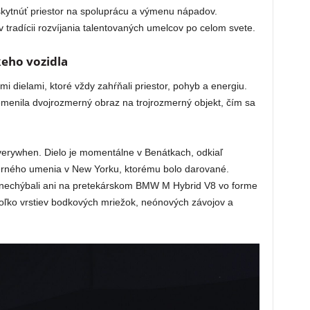
kytnúť priestor na spoluprácu a výmenu nápadov.
tradícii rozvíjania talentovaných umelcov po celom svete.
keho vozidla
i dielami, ktoré vždy zahŕňali priestor, pohyb a energiu.
menila dvojrozmerný obraz na trojrozmerný objekt, čím sa
erywhen. Dielo je momentálne v Benátkach, odkiaľ
erného umenia v New Yorku, ktorému bolo darované.
u nechýbali ani na pretekárskom BMW M Hybrid V8 vo forme
koľko vrstiev bodkových mriežok, neónových závojov a