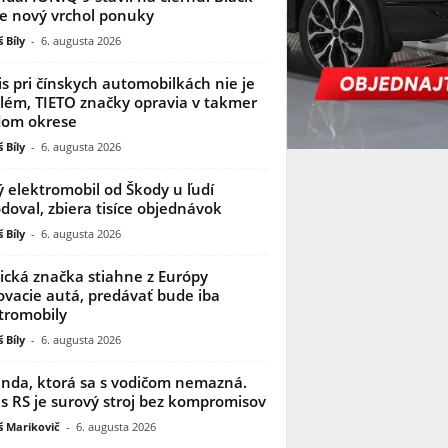
je nový vrchol ponuky
 Bíly
-
6. augusta 2026
is pri čínskych automobilkách nie je
lém, TIETO značky opravia v takmer
dom okrese
 Bíly
-
6. augusta 2026
 elektromobil od Škody u ľudí
doval, zbiera tisíce objednávok
 Bíly
-
6. augusta 2026
ická značka stiahne z Európy
ovacie autá, predávať bude iba
tromobily
 Bíly
-
6. augusta 2026
nda, ktorá sa s vodičom nemazná.
s RS je surový stroj bez kompromisov
 Marikovič
-
6. augusta 2026