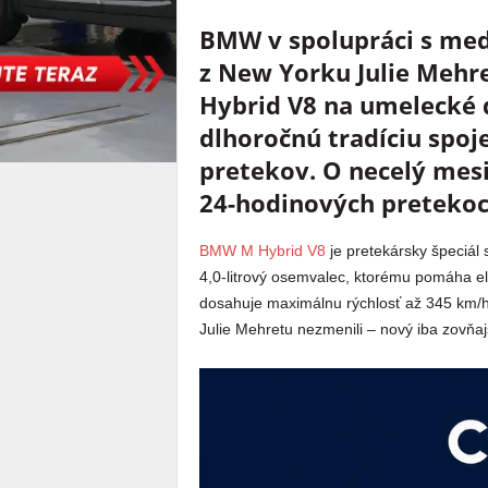
BMW v spolupráci s me
z New Yorku Julie Mehr
Hybrid V8 na umelecké d
dlhoročnú tradíciu spo
pretekov. O necelý mesi
24-hodinových pretekoc
BMW M Hybrid V8
je pretekársky špeciál
4,0-litrový osemvalec, ktorému pomáha el
dosahuje maximálnu rýchlosť až 345 km/h.
Julie Mehretu nezmenili – nový iba zovňa