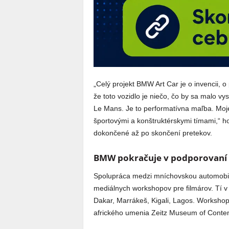
„Celý projekt BMW Art Car je o invencii, 
že toto vozidlo je niečo, čo by sa malo v
Le Mans. Je to performatívna maľba. Moje 
športovými a konštruktérskymi tímami,“ h
dokončené až po skončení pretekov.
BMW pokračuje v podporovaní 
Spolupráca medzi mníchovskou automobi
mediálnych workshopov pre filmárov. Tí v
Dakar, Marrákeš, Kigali, Lagos. Worksho
afrického umenia Zeitz Museum of Contem