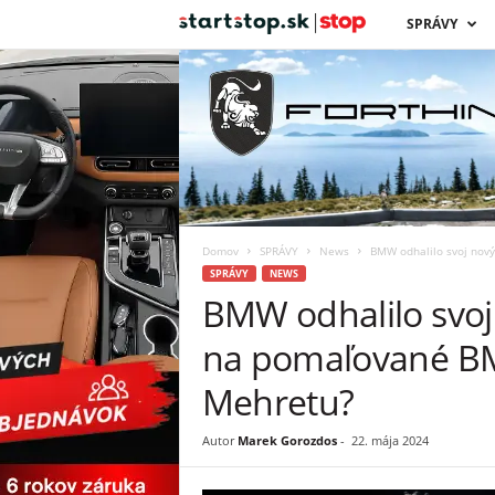
s
SPRÁVY
t
a
r
t
Domov
SPRÁVY
News
BMW odhalilo svoj nový
s
SPRÁVY
NEWS
BMW odhalilo svoj 
t
na pomaľované BM
o
Mehretu?
p
Autor
Marek Gorozdos
-
22. mája 2024