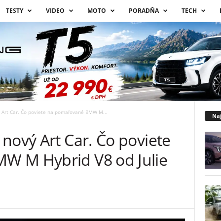
TESTY
VIDEO
MOTO
PORADŇA
TECH
 Art Car. Čo poviete na pomaľované BMW M...
Naj
nový Art Car. Čo poviete
W M Hybrid V8 od Julie