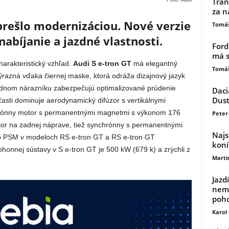
Tran
za n
prešlo modernizáciou. Nové verzie
Tomáš
nabíjanie a jazdné vlastnosti.
Ford
má s
harakteristický vzhľad.
Audi S e-tron GT
má elegantný
Tomáš
ýrazná vďaka čiernej maske, ktorá odráža dizajnový jazyk
ednom nárazníku zabezpečujú optimalizované prúdenie
Daci
Dust
asti dominuje aerodynamický difúzor s vertikálnymi
rónny motor s permanentnými magnetmi s výkonom 176
Peter 
otor na zadnej náprave, tiež synchrónny s permanentnými
Najs
o PSM v modeloch RS e-tron GT a RS e-tron GT
koní
onnej sústavy v S e-tron GT je 500 kW (679 k) a zrýchli z
Marti
Jazd
nemu
poh
Karol