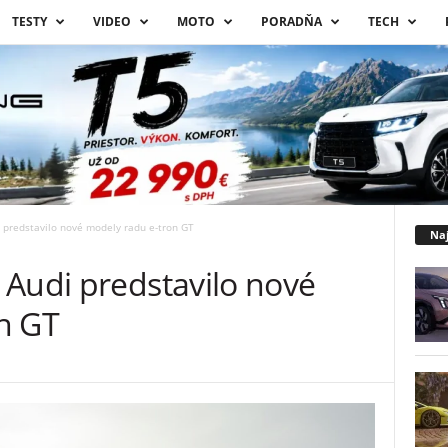
TESTY
VIDEO
MOTO
PORADŇA
TECH
 predstavilo nové modely radu e-tron GT
Naj
 Audi predstavilo nové
n GT