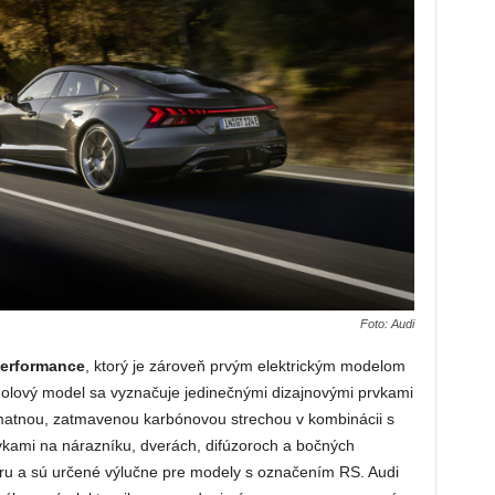
Foto: Audi
performance
, ktorý je zároveň prvým elektrickým modelom
lový model sa vyznačuje jedinečnými dizajnovými prvkami
 matnou, zatmavenou karbónovou strechou v kombinácii s
vkami na nárazníku, dverách, difúzoroch a bočných
éru a sú určené výlučne pre modely s označením RS. Audi