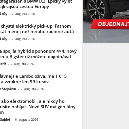
sfagarasan s BMW iX3: Epický výlet
ajkrajšou cestou Európy
 Bíly
-
7. augusta 2026
 chystá elektrický pick-up. Fathom
táť menej než mnohé rodinné autá
 Bíly
-
7. augusta 2026
a spojila hybrid s pohonom 4×4, nový
er a Bigster už môžete objednávať
Kríž
-
7. augusta 2026
lávnejšie Lambo ožíva, má 1 015
 a vznikne len 99 kusov
n Štepánik
-
7. augusta 2026
í ako elektromobil, ale nikdy ho
síte nabíjať. Nové SUV má geniálny
on
 Gajdoš
-
6. augusta 2026