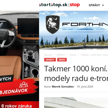
s
SPRÁVY
t
a
r
t
Domov
SPRÁVY
News
Takmer 1000 koní. Audi
s
SPRÁVY
NEWS
Takmer 1000 koní.
t
modely radu e-tro
o
Autor
Marek Gorozdos
-
19. júna 2024
p