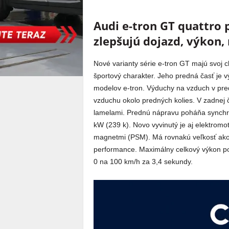
Audi e-tron GT quattro 
zlepšujú dojazd, výkon, 
Nové varianty série e-tron GT majú svoj c
športový charakter. Jeho predná časť je v
modelov e-tron. Výduchy na vzduch v pr
vzduchu okolo predných kolies. V zadnej č
lamelami. Prednú nápravu poháňa synch
kW (239 k). Novo vyvinutý je aj elektrom
magnetmi (PSM). Má rovnakú veľkosť ak
performance. Maximálny celkový výkon poh
0 na 100 km/h za 3,4 sekundy.