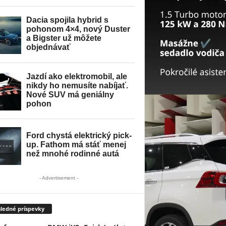
- Advertisement -
ledné príspevky