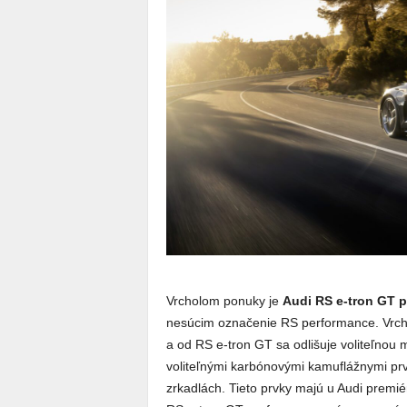
Vrcholom ponuky je
Audi RS e-tron GT 
nesúcim označenie RS performance. Vrcho
a od RS e-tron GT sa odlišuje voliteľnou
voliteľnými karbónovými kamuflážnymi pr
zrkadlách. Tieto prvky majú u Audi premi