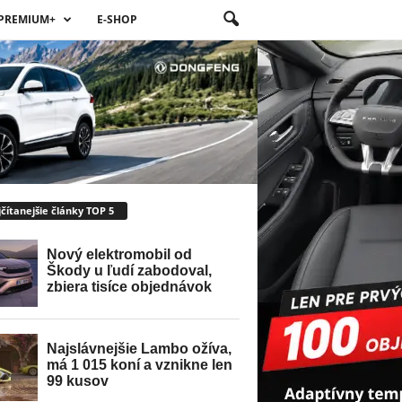
PREMIUM+
E-SHOP
čítanejšie články TOP 5