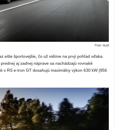
Foto: Audi
az ešte športovejšie, čo už vidíme na prvý pohľad vďaka
a prednej aj zadnej náprave sa nachádzajú rovnaké
šak v RS e-tron GT dosahujú maximálny výkon 630 kW (856