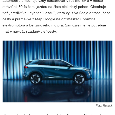
automobilu umožňuje vždy naštartovať v režime EV a v meste
stráviť až 80 % času jazdou na čisto elektrický pohon. Obsahuje
tiež „prediktívnu hybridnú jazdu“, ktorá využíva údaje o trase, čase
cesty a premávke z Máp Google na optimalizáciu využitia
elektromotora a benzínového motora. Samozrejme, je potrebné
mať v navigácii zadaný cieľ cesty.
Foto: Renault