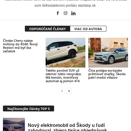
som šéfredaktorom portálu startstop.sk.
ODPORÚČANÉ ČLÁNKY
VIAC OD AUTORA
Čínske Chery naleje
milióny do KGM: Nový
Rexton má byť iba
začiatok
Takéto poctivé SUV už
Čína potápa európske
takmer nikto nevyrába.
prémiové značky, Škoda
Má benzín, meničový
patrí medzi víťazov
automat aj pohon 4×4
Najčítanejšie články TOP 5