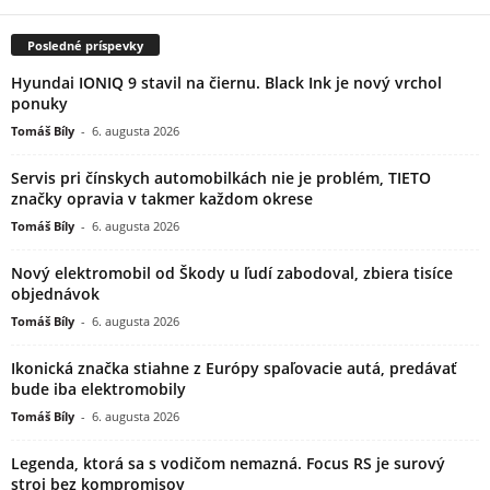
Posledné príspevky
Hyundai IONIQ 9 stavil na čiernu. Black Ink je nový vrchol
ponuky
Tomáš Bíly
-
6. augusta 2026
Servis pri čínskych automobilkách nie je problém, TIETO
značky opravia v takmer každom okrese
Tomáš Bíly
-
6. augusta 2026
Nový elektromobil od Škody u ľudí zabodoval, zbiera tisíce
objednávok
Tomáš Bíly
-
6. augusta 2026
Ikonická značka stiahne z Európy spaľovacie autá, predávať
bude iba elektromobily
Tomáš Bíly
-
6. augusta 2026
Legenda, ktorá sa s vodičom nemazná. Focus RS je surový
stroj bez kompromisov