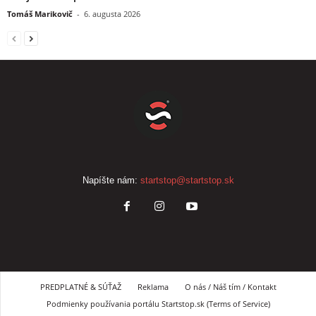
Tomáš Marikovič
-
6. augusta 2026
Napíšte nám:
startstop@startstop.sk
PREDPLATNÉ & SÚŤAŽ
Reklama
O nás / Náš tím / Kontakt
Podmienky používania portálu Startstop.sk (Terms of Service)