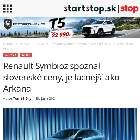
Domov
SPRÁVY
News
Renault Symbioz spoznal slovenské ceny, je lacnejší ako
Arkana
SPRÁVY
NEWS
Renault Symbioz spoznal
slovenské ceny, je lacnejší ako
Arkana
Autor
Tomáš Bíly
-
19. júna 2024