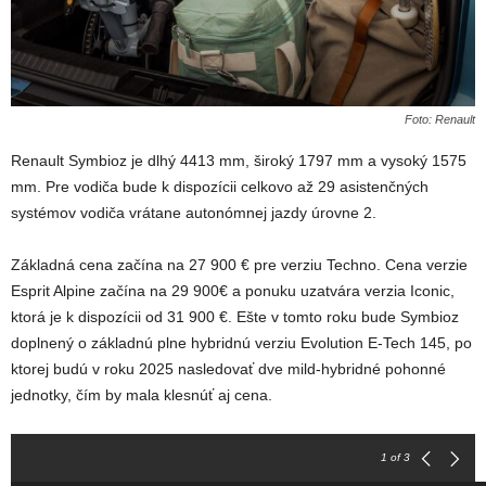
Foto: Renault
Renault Symbioz je dlhý 4413 mm, široký 1797 mm a vysoký 1575
mm. Pre vodiča bude k dispozícii celkovo až 29 asistenčných
systémov vodiča vrátane autonómnej jazdy úrovne 2.
Základná cena začína na 27 900 € pre verziu Techno. Cena verzie
Esprit Alpine začína na 29 900€ a ponuku uzatvára verzia Iconic,
ktorá je k dispozícii od 31 900 €. Ešte v tomto roku bude Symbioz
doplnený o základnú plne hybridnú verziu Evolution E-Tech 145, po
ktorej budú v roku 2025 nasledovať dve mild-hybridné pohonné
jednotky, čím by mala klesnúť aj cena.
1
of 3