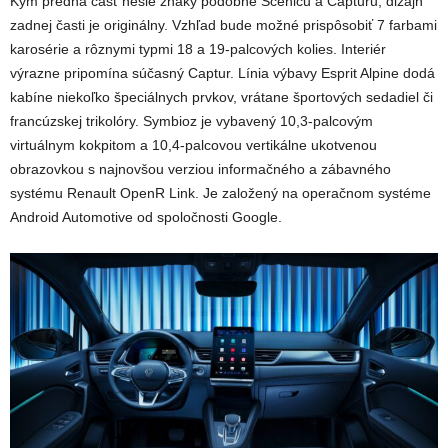
Kým predná časť nesie znaky podobné Scénicu a Capturu, dizajn
zadnej časti je originálny. Vzhľad bude možné prispôsobiť 7 farbami
karosérie a rôznymi typmi 18 a 19-palcových kolies. Interiér
výrazne pripomína súčasný Captur. Línia výbavy Esprit Alpine dodá
kabíne niekoľko špeciálnych prvkov, vrátane športových sedadiel či
francúzskej trikolóry. Symbioz je vybavený 10,3-palcovým
virtuálnym kokpitom a 10,4-palcovou vertikálne ukotvenou
obrazovkou s najnovšou verziou informačného a zábavného
systému Renault OpenR Link. Je založený na operačnom systéme
Android Automotive od spoločnosti Google.