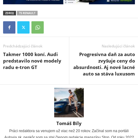
ZDROJ
TS RENAULT
Predchádzajúci článok
Nasledujúci článok
Takmer 1000 koní. Audi
Progresívna daň za auto
predstavilo nové modely
zvyšuje ceny do
radu e-tron GT
absurdnosti. Aj nové lacné
auto sa stáva luxusom
Tomáš Bíly
Práci redaktora sa venujem už viac než 20 rokov. Začínal som na portáli
Autovia.sk, neskôr som sa stal členom redakcie magazínu Stop. Od roku 2022