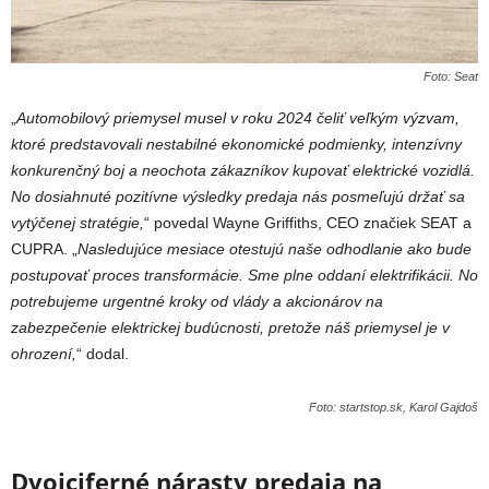
Foto: Seat
„
Automobilový priemysel musel v roku 2024 čeliť veľkým výzvam,
ktoré predstavovali nestabilné ekonomické podmienky, intenzívny
konkurenčný boj a neochota zákazníkov kupovať elektrické vozidlá.
No dosiahnuté pozitívne výsledky predaja nás posmeľujú držať sa
vytýčenej stratégie,
“ povedal Wayne Griffiths, CEO značiek SEAT a
CUPRA. „
Nasledujúce mesiace otestujú naše odhodlanie ako bude
postupovať proces transformácie. Sme plne oddaní elektrifikácii. No
potrebujeme urgentné kroky od vlády a akcionárov na
zabezpečenie elektrickej budúcnosti, pretože náš priemysel je v
ohrození,
“ dodal.
Foto: startstop.sk, Karol Gajdoš
Dvojciferné nárasty predaja na