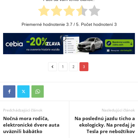
Priemerné hodnotenie
3.7
/ 5. Počet hodnotení
3
1
2
3
Predchádzajúci článok
Nasledujúci článok
Nočná mora rodiča,
Na poslednú jazdu ticho a
elektronické dvere auta
ekologicky. Na predaj je
uväznili bábätko
Tesla pre nebožtíkov