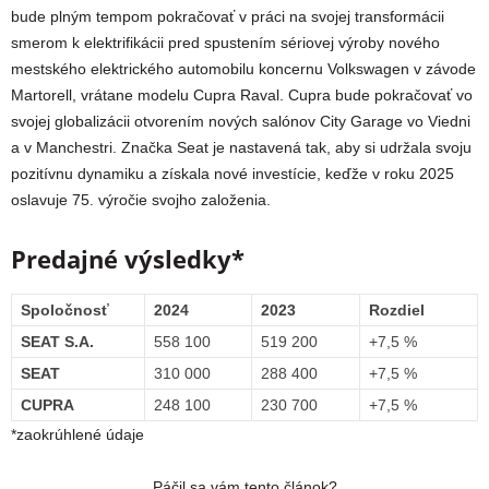
bude plným tempom pokračovať v práci na svojej transformácii
smerom k elektrifikácii pred spustením sériovej výroby nového
mestského elektrického automobilu koncernu Volkswagen v závode
Martorell, vrátane modelu Cupra Raval. Cupra bude pokračovať vo
svojej globalizácii otvorením nových salónov City Garage vo Viedni
a v Manchestri. Značka Seat je nastavená tak, aby si udržala svoju
pozitívnu dynamiku a získala nové investície, keďže v roku 2025
oslavuje 75. výročie svojho založenia.
Predajné výsledky*
Spoločnosť
2024
2023
Rozdiel
SEAT S.A.
558 100
519 200
+7,5 %
SEAT
310 000
288 400
+7,5 %
CUPRA
248 100
230 700
+7,5 %
*zaokrúhlené údaje
Páčil sa vám tento článok?