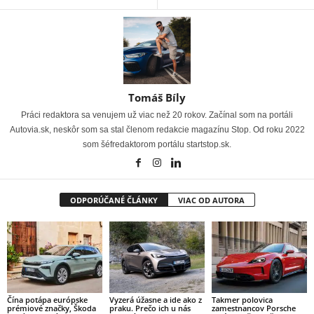
Tomáš Bíly
Práci redaktora sa venujem už viac než 20 rokov. Začínal som na portáli
Autovia.sk, neskôr som sa stal členom redakcie magazínu Stop. Od roku 2022
som šéfredaktorom portálu startstop.sk.
ODPORÚČANÉ ČLÁNKY
VIAC OD AUTORA
Čína potápa európske
Vyzerá úžasne a ide ako z
Takmer polovica
prémiové značky, Škoda
praku. Prečo ich u nás
zamestnancov Porsche