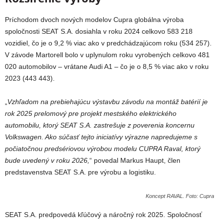
Príchodom dvoch nových modelov Cupra globálna výroba
spoločnosti SEAT S.A. dosiahla v roku 2024 celkovo 583 218
vozidiel, čo je o 9,2 % viac ako v predchádzajúcom roku (534 257).
V závode Martorell bolo v uplynulom roku vyrobených celkovo 481
020 automobilov – vrátane Audi A1 – čo je o 8,5 % viac ako v roku
2023 (443 443).
„
Vzhľadom na prebiehajúcu výstavbu závodu na montáž batérií je
rok 2025 prelomový pre projekt mestského elektrického
automobilu, ktorý SEAT S.A. zastrešuje z poverenia koncernu
Volkswagen. Ako súčasť tejto iniciatívy výrazne napredujeme s
počiatočnou predsériovou výrobou modelu CUPRA Raval, ktorý
bude uvedený v roku 2026,
“ povedal Markus Haupt, člen
predstavenstva SEAT S.A. pre výrobu a logistiku.
Koncept RAVAL. Foto: Cupra
SEAT S.A. predpovedá kľúčový a náročný rok 2025. Spoločnosť