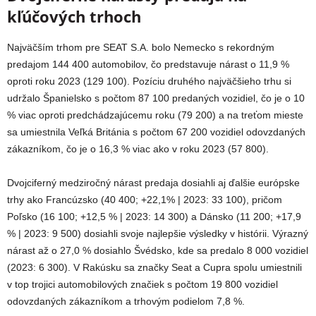
kľúčových trhoch
Najväčším trhom pre SEAT S.A. bolo Nemecko s rekordným
predajom 144 400 automobilov, čo predstavuje nárast o 11,9 %
oproti roku 2023 (129 100). Pozíciu druhého najväčšieho trhu si
udržalo Španielsko s počtom 87 100 predaných vozidiel, čo je o 10
% viac oproti predchádzajúcemu roku (79 200) a na treťom mieste
sa umiestnila Veľká Británia s počtom 67 200 vozidiel odovzdaných
zákazníkom, čo je o 16,3 % viac ako v roku 2023 (57 800).
Dvojciferný medziročný nárast predaja dosiahli aj ďalšie európske
trhy ako Francúzsko (40 400; +22,1% | 2023: 33 100), pričom
Poľsko (16 100; +12,5 % | 2023: 14 300) a Dánsko (11 200; +17,9
% | 2023: 9 500) dosiahli svoje najlepšie výsledky v histórii. Výrazný
nárast až o 27,0 % dosiahlo Švédsko, kde sa predalo 8 000 vozidiel
(2023: 6 300). V Rakúsku sa značky Seat a Cupra spolu umiestnili
v top trojici automobilových značiek s počtom 19 800 vozidiel
odovzdaných zákazníkom a trhovým podielom 7,8 %.