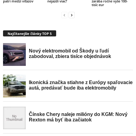
patrí medzi víťazov
nejazdí viac?
zarába ročne vyše 100-
tisíc eur
Najčítanejšie články TOP 5