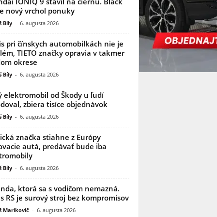
dai IONIQ 9 stavil na čiernu. Black
je nový vrchol ponuky
 Bíly
-
6. augusta 2026
is pri čínskych automobilkách nie je
lém, TIETO značky opravia v takmer
dom okrese
 Bíly
-
6. augusta 2026
 elektromobil od Škody u ľudí
doval, zbiera tisíce objednávok
 Bíly
-
6. augusta 2026
ická značka stiahne z Európy
ovacie autá, predávať bude iba
tromobily
 Bíly
-
6. augusta 2026
nda, ktorá sa s vodičom nemazná.
s RS je surový stroj bez kompromisov
 Marikovič
-
6. augusta 2026