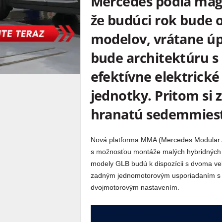
Mercedes podľa ma
že budúci rok bude 
modelov, vrátane úp
bude architektúru s
efektívne elektrick
jednotky. Pritom si
hranatú sedemmiest
Nová platforma MMA (Mercedes Modular Ar
s možnosťou montáže malých hybridných 
modely GLB budú k dispozícii s dvoma ve
zadným jednomotorovým usporiadaním s v
dvojmotorovým nastavením.