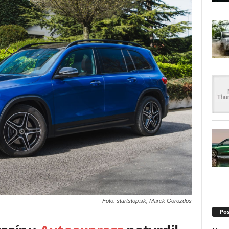
Foto: startstop.sk, Marek Gorozdos
Pos