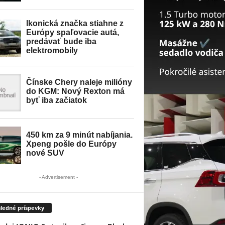
- Advertisement -
ledné príspevky