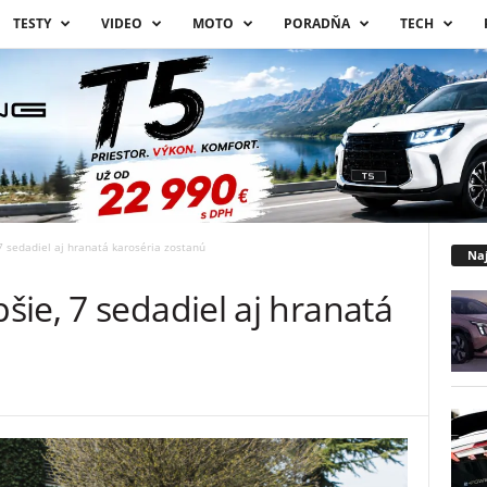
TESTY
VIDEO
MOTO
PORADŇA
TECH
7 sedadiel aj hranatá karoséria zostanú
Naj
ie, 7 sedadiel aj hranatá