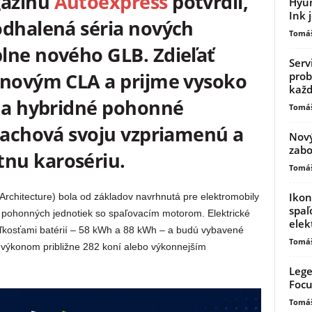
gazínu
Autoexpress
potvrdil,
Hyun
Ink 
odhalená séria nových
Tomáš
lne nového GLB. Zdieľať
Serv
 novým CLA a prijme vysoko
prob
kaž
é a hybridné pohonné
Tomáš
 zachová svoju vzpriamenú a
Nový
zabo
nu karosériu.
Tomáš
Ikon
chitecture) bola od základov navrhnutá pre elektromobily
spaľ
pohonných jednotiek so spaľovacím motorom. Elektrické
elek
ľkosťami batérií – 58 kWh a 88 kWh – a budú vybavené
Tomáš
ýkonom približne 282 koní alebo výkonnejším
Lege
Focu
Tomáš