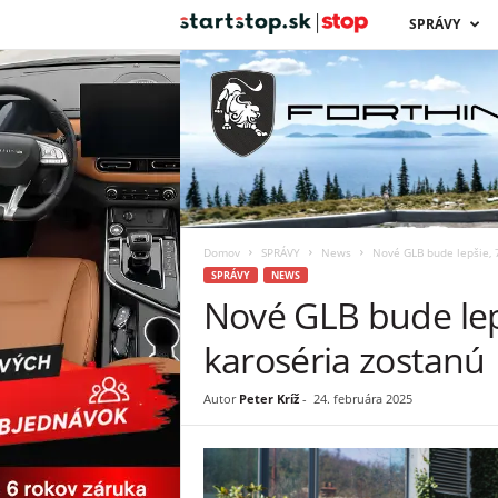
s
SPRÁVY
t
a
r
t
Domov
SPRÁVY
News
Nové GLB bude lepšie, 
s
SPRÁVY
NEWS
Nové GLB bude lepš
t
karoséria zostanú
o
Autor
Peter Kríž
-
24. februára 2025
p