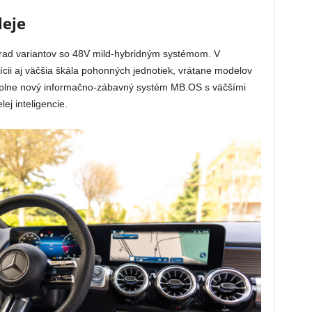
leje
rad variantov so 48V mild-hybridným systémom. V
ii aj väčšia škála pohonných jednotiek, vrátane modelov
plne nový informačno-zábavný systém MB.OS s väčšími
ej inteligencie.