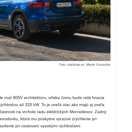
Foto: startstop.sk, Marek Gorozdos
ude mať 800V architektúru, vďaka čomu bude celá hnacia
rýchlosťou až 320 kW. To je oveľa viac ako majú aj oveľa
časnosti na vrchole radu elektrických Mercedesov. Zadný
evodovku, ktorá mu poskytne výrazné zrýchlenie pri
 jazdenie pri cestovaní vysokými rýchlosťami.