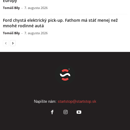
Európy
Tomáš Bíly
-
7. augusta 2026
Ford chystá elektrický pick-up. Fathom má stáť menej než
mnohé rodinné autá
Tomáš Bíly
-
7. augusta 2026
Napíšte nám:
startstop@startstop.sk