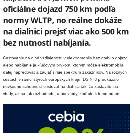
oficiálne dojazd 750 km podľa
normy WLTP, no reálne dokáže
na diaľnici prejsť viac ako 500 km
bez nutnosti nabíjania.
Cestovanie na dlhé vzdialenosti v elektromobile bez obáv o dojazd
alebo nabíjanie je kľúčovým prvkom, ktorým môže elektromobila
ďalej napredovať a zaujať širšie spektrum zákazníkov. Na rôznych
cestách v rámci štyroch európskych krajín DS N°8 preukázalo
nevšednú schopnosť cestovať na diaľnici tak, že zastavíte iba
vtedy, ak sa tak rozhodnete, a nie vtedy, keď ste k tomu nútení.