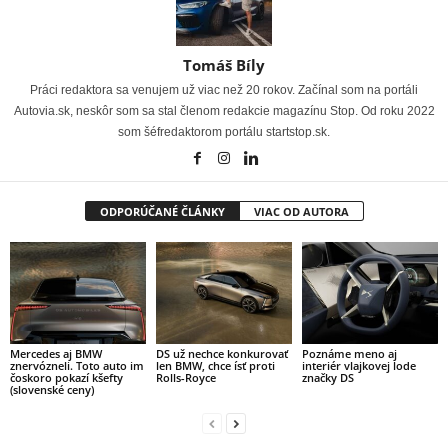
Tomáš Bíly
Práci redaktora sa venujem už viac než 20 rokov. Začínal som na portáli
Autovia.sk, neskôr som sa stal členom redakcie magazínu Stop. Od roku 2022
som šéfredaktorom portálu startstop.sk.
ODPORÚČANÉ ČLÁNKY
VIAC OD AUTORA
Mercedes aj BMW
DS už nechce konkurovať
Poznáme meno aj
znervózneli. Toto auto im
len BMW, chce ísť proti
interiér vlajkovej lode
čoskoro pokazí kšefty
Rolls-Royce
značky DS
(slovenské ceny)