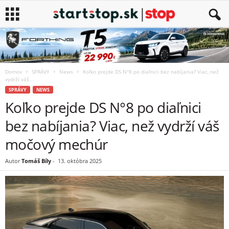
Domov
SPRÁVY
News
Koľko prejde DS N°8 po diaľnici bez nabíjania? Viac, než
vydrží váš...
SPRÁVY
NEWS
Koľko prejde DS N°8 po diaľnici
bez nabíjania? Viac, než vydrží váš
močový mechúr
Autor
Tomáš Bíly
-
13. októbra 2025