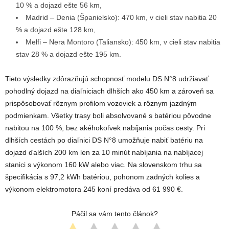
10 % a dojazd ešte 56 km,
Madrid – Denia
(Španielsko):
470 km
, v cieli stav nabitia 20
% a dojazd ešte 128 km,
Melfi – Nera Montoro
(Taliansko):
450 km
, v cieli stav nabitia
stav 28 % a dojazd ešte 195 km.
Tieto výsledky zdôrazňujú schopnosť modelu DS N°8 udržiavať
pohodlný dojazd na diaľniciach dlhších ako 450 km a zároveň sa
prispôsobovať rôznym profilom vozoviek a rôznym jazdným
podmienkam.
Všetky trasy boli absolvované s batériou pôvodne
nabitou na 100 %, bez akéhokoľvek nabíjania počas cesty.
Pri
dlhších cestách po diaľnici DS N°8 umožňuje nabiť batériu na
dojazd ďalších 200 km len za 10 minút nabíjania na nabíjacej
stanici s výkonom 160 kW alebo viac. Na slovenskom trhu sa
špecifikácia s 97,2 kWh batériou, pohonom zadných kolies a
výkonom elektromotora 245 koní predáva od 61 990 €.
Páčil sa vám tento článok?