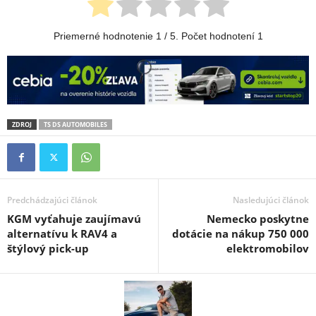
Priemerné hodnotenie
1
/ 5. Počet hodnotení
1
ZDROJ
TS DS AUTOMOBILES
Predchádzajúci článok
Nasledujúci článok
KGM vyťahuje zaujímavú
Nemecko poskytne
alternatívu k RAV4 a
dotácie na nákup 750 000
štýlový pick-up
elektromobilov