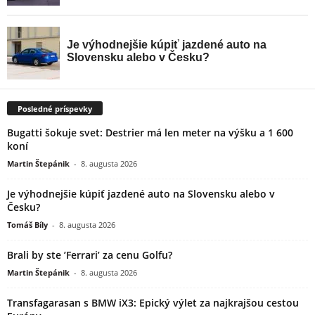
Posledné príspevky
Bugatti šokuje svet: Destrier má len meter na výšku a 1 600
koní
Martin Štepánik
-
8. augusta 2026
Je výhodnejšie kúpiť jazdené auto na Slovensku alebo v
Česku?
Tomáš Bíly
-
8. augusta 2026
Brali by ste ’Ferrari’ za cenu Golfu?
Martin Štepánik
-
8. augusta 2026
Transfagarasan s BMW iX3: Epický výlet za najkrajšou cestou