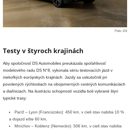
Foto: DS
Testy v štyroch krajinách
Aby spoločnosť DS Automobiles preukázala spoľahlivosť
modelového radu DS N°8, vykonala sériu testovacích jázd v
niekoľkých európskych krajinách. Jazdy sa uskutočnili pri
povolených rýchlostiach na obojsmerných cestných komunikáciách
a diaľniciach.
Na ilustráciu schopností vozidla boli vybrané štyri
typické trasy:
Paríž – Lyon
(Francúzsko):
450 km
, v cieli stav nabitia 10 %
a dojazd ešte 60 km,
Mníchov – Koblenz
(Nemecko):
506 km
, v cieli stav nabitia