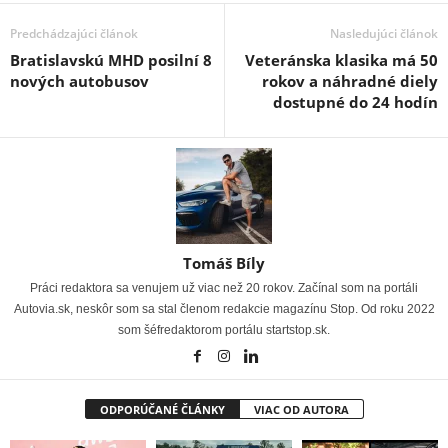
Predchádzajúci článok
Nasledujúci článok
Bratislavskú MHD posilní 8
Veteránska klasika má 50
nových autobusov
rokov a náhradné diely
dostupné do 24 hodín
Tomáš Bíly
Práci redaktora sa venujem už viac než 20 rokov. Začínal som na portáli
Autovia.sk, neskôr som sa stal členom redakcie magazínu Stop. Od roku 2022
som šéfredaktorom portálu startstop.sk.
ODPORÚČANÉ ČLÁNKY
VIAC OD AUTORA