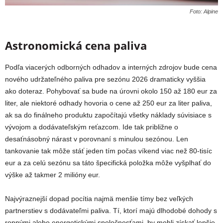
Foto: Alpine
Astronomická cena paliva
Podľa viacerých odborných odhadov a interných zdrojov bude cena
nového udržateľného paliva pre sezónu 2026 dramaticky vyššia
ako doteraz. Pohybovať sa bude na úrovni okolo 150 až 180 eur za
liter, ale niektoré odhady hovoria o cene až 250 eur za liter paliva,
ak sa do finálneho produktu započítajú všetky náklady súvisiace s
vývojom a dodávateľským reťazcom. Ide tak približne o
desaťnásobný nárast v porovnaní s minulou sezónou. Len
tankovanie tak môže stáť jeden tím počas víkend viac než 80-tisíc
eur a za celú sezónu sa táto špecifická položka môže vyšplhať do
výške až takmer 2 milióny eur.
Najvýraznejší dopad pocítia najmä menšie tímy bez veľkých
partnerstiev s dodávateľmi paliva. Tí, ktorí majú dlhodobé dohody s
ropnými alebo energetickými spoločnosťami, by mohli získať lepšie