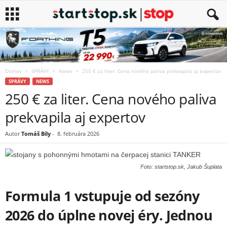
Domov
SPRÁVY
News
250 € za liter. Cena nového paliva prekvapila aj expertov
SPRÁVY
NEWS
250 € za liter. Cena nového paliva
prekvapila aj expertov
Autor
Tomáš Bíly
-
8. februára 2026
Foto: startstop.sk, Jakub Šuplata
Formula 1 vstupuje od sezóny
2026 do úplne novej éry. Jednou