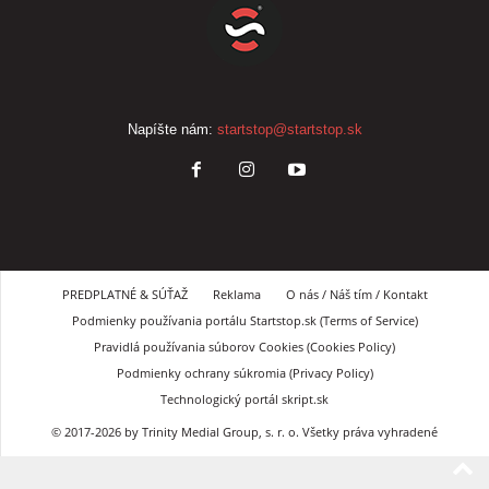
Napíšte nám:
startstop@startstop.sk
PREDPLATNÉ & SÚŤAŽ
Reklama
O nás / Náš tím / Kontakt
Podmienky používania portálu Startstop.sk (Terms of Service)
Pravidlá používania súborov Cookies (Cookies Policy)
Podmienky ochrany súkromia (Privacy Policy)
Technologický portál skript.sk
© 2017-2026 by Trinity Medial Group, s. r. o. Všetky práva vyhradené