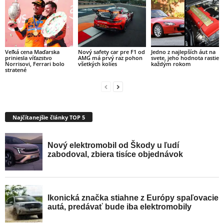
Veľká cena Maďarska
Nový safety car pre F1 od
Jedno z najlepších áut na
priniesla víťazstvo
AMG má prvý raz pohon
svete, jeho hodnota rastie
Norrisovi, Ferrari bolo
všetkých kolies
každým rokom
stratené
Najčítanejšie články TOP 5