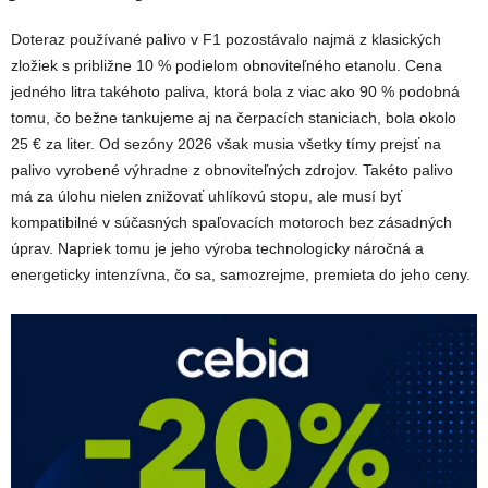
Doteraz používané palivo v F1 pozostávalo najmä z klasických
zložiek s približne 10 % podielom obnoviteľného etanolu. Cena
jedného litra takéhoto paliva, ktorá bola z viac ako 90 % podobná
tomu, čo bežne tankujeme aj na čerpacích staniciach, bola okolo
25 € za liter. Od sezóny 2026 však musia všetky tímy prejsť na
palivo vyrobené výhradne z obnoviteľných zdrojov. Takéto palivo
má za úlohu nielen znižovať uhlíkovú stopu, ale musí byť
kompatibilné v súčasných spaľovacích motoroch bez zásadných
úprav. Napriek tomu je jeho výroba technologicky náročná a
energeticky intenzívna, čo sa, samozrejme, premieta do jeho ceny.