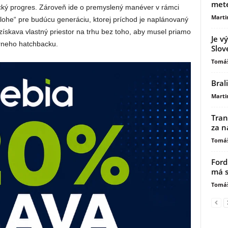
mete
ický progres. Zároveň ide o premyslený manéver v rámci
Marti
álohe“ pre budúcu generáciu, ktorej príchod je naplánovaný
získava vlastný priestor na trhu bez toho, aby musel priamo
Je v
árneho hatchbacku.
Slov
Tomáš
Bral
Marti
Tran
za n
Tomáš
Ford
má s
Tomáš