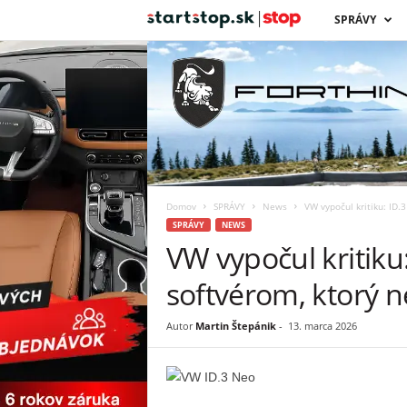
s
SPRÁVY
t
a
r
t
Domov
SPRÁVY
News
VW vypočul kritiku: ID.
s
SPRÁVY
NEWS
VW vypočul kritiku
t
softvérom, ktorý n
o
Autor
Martin Štepánik
-
13. marca 2026
p