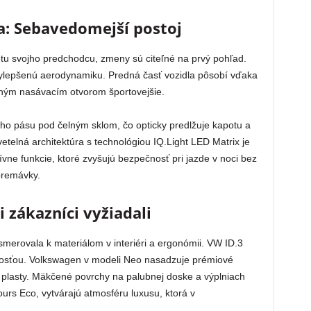
a: Sebavedomejší postoj
etu svojho predchodcu, zmeny sú citeľné na prvý pohľad.
a vylepšenú aerodynamiku. Predná časť vozidla pôsobí vďaka
ným nasávacím otvorom športovejšie.
ho pásu pod čelným sklom, čo opticky predlžuje kapotu a
etelná architektúra s technológiou IQ.Light LED Matrix je
ívne funkcie, ktoré zvyšujú bezpečnosť pri jazde v noci bez
premávky.
si zákazníci vyžiadali
merovala k materiálom v interiéri a ergonómii. VW ID.3
znosťou. Volkswagen v modeli Neo nasadzuje prémiové
dé plasty. Mäkčené povrchy na palubnej doske a výplniach
ours Eco, vytvárajú atmosféru luxusu, ktorá v