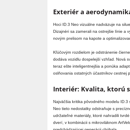
Exteriér a aerodynamik
Hoci ID.3 Neo vizuálne nadväzuje na silu
Dizajnéri sa zamerali na ostrejšie línie 
novým prelisom na kapote a optimalizova
Kľúčovým rozdielom je odstránenie čierne
dodáva vozidlu dospelejší vzhľad. Nová sv
teraz ešte inteligentnejšia a ponúka adapt
oslňovania ostatných účastníkov cestnej 
Interiér: Kvalita, ktorú 
Najväčšia kritika pôvodného modelu ID.3 s
Neo tieto nedostatky odstraňuje s precí
udržateľné materiály, ktoré nahradili tvr
dverí, v kombinácii s mikrovláknom ArtVel
predchádzajúcej generácii chýbala.