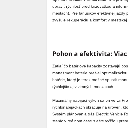
upraviť rýchlosť pred križovatkou a infor
mestách). Pre fanúšikov efektívnej jazdy
zvyšuje rekuperáciu a komfort v mestske
Pohon a efektivita: Viac
Zatiaľ čo batériové kapacity zostávajú 
manažment batérie prešiel optimalizácio
batérie, ktorý je teraz možné spustiť man
rýchlejšie aj v zimných mesiacoch.
Maximálny nabíjací výkon sa pri verzii Pr
rýchlonabíjačkách skracuje na úroveň, kto
Systém plánovania trás Electric Vehicle 
staníc v reálnom čase s ešte vyššou pres