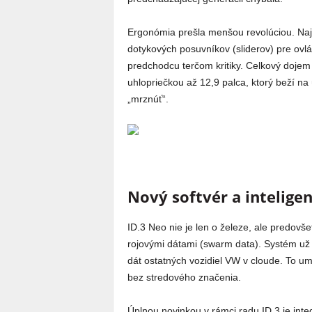
Ergonómia prešla menšou revolúciou. Na
dotykových posuvníkov (sliderov) pre ovláda
predchodcu terčom kritiky. Celkový dojem 
uhlopriečkou až 12,9 palca, ktorý beží na 
„mrznúť“.
Nový softvér a inteligen
ID.3 Neo nie je len o železe, ale predovše
rojovými dátami (swarm data). Systém už 
dát ostatných vozidiel VW v cloude. To u
bez stredového značenia.
Úplnou novinkou v rámci radu ID.3 je int