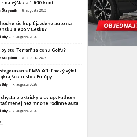
r na výšku a 1 600 koní
n Štepánik
-
8. augusta 2026
ýhodnejšie kúpiť jazdené auto na
ensku alebo v Česku?
 Bíly
-
8. augusta 2026
i by ste ’Ferrari’ za cenu Golfu?
n Štepánik
-
8. augusta 2026
sfagarasan s BMW iX3: Epický výlet
ajkrajšou cestou Európy
 Bíly
-
7. augusta 2026
 chystá elektrický pick-up. Fathom
táť menej než mnohé rodinné autá
 Bíly
-
7. augusta 2026