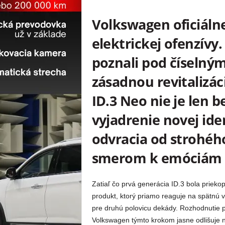
Volkswagen oficiálne
elektrickej ofenzívy
poznali pod číselný
zásadnou revitalizác
ID.3 Neo nie je len b
vyjadrenie novej ide
odvracia od strohé
smerom k emóciám a
Zatiaľ čo prvá generácia ID.3 bola priek
produkt, ktorý priamo reaguje na spätnú 
pre druhú polovicu dekády. Rozhodnutie 
Volkswagen týmto krokom jasne odlišuje n