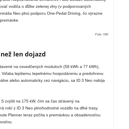
movať vodiča o dĺžke zelenej vlny (v podporovaných
 prináša Neo plnú podporu One-Pedal Driving, čo výrazne
j premávke.
Foto: VW
 než len dojazd
postavené na osvedčených moduloch (58 kWh a 77 kWh),
u. Vďaka lepšiemu tepelnému hospodáreniu a predohrevu
uálne alebo automaticky cez navigáciu, sa ID.3 Neo nabíja
o S zvýšil na 175 kW, čím sa čas strávený na
rá robí z ID.3 Neo plnohodnotné vozidlo na dlhé trasy.
Route Planner teraz počíta s premávkou a obsadenosťou
nosťou.