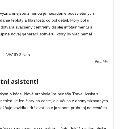
jvýznamnejšou zmenou je nasadenie podsvietených
nie teploty a hlasitosti, čo bol detail, ktorý bol u
dotvára zväčšený centrálny displej infotainmentu s
úplne novej generácii softvéru, ktorý by viac nemal
Foto: VW
tní asistenti
tkým o kóde. Nová architektúra prináša Travel Assist s
nesleduje len čiary na ceste, ale učí sa z anonymizovaných
možňuje vozidlu udržiavať sa v jazdnom pruhu aj na cestách
egrácia rozpoznávania semaforov. Auto dokáže automaticky