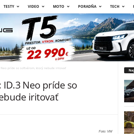
TESTY
VIDEO
MOTO
PORADŇA
TECH
3 Neo príde so softvérom, ktorý nebude iritovať
Naj
: ID.3 Neo príde so
ebude iritovať
Foto: VW