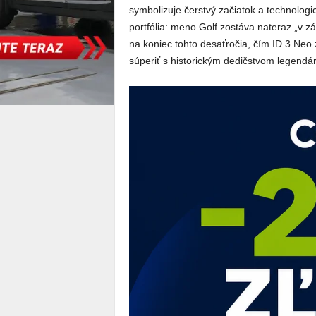
symbolizuje čerstvý začiatok a technolog
portfólia: meno Golf zostáva nateraz „v z
na koniec tohto desaťročia, čím ID.3 Neo 
súperiť s historickým dedičstvom legend