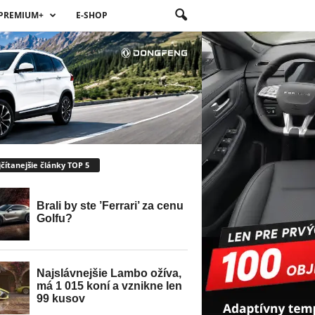
PREMIUM+
E-SHOP
čítanejšie články TOP 5