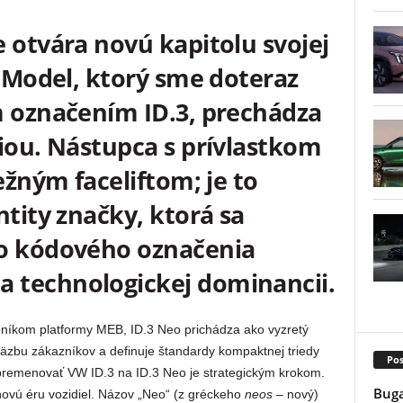
 otvára novú kapitolu svojej
. Model, ktorý sme doteraz
m označením ID.3, prechádza
iou. Nástupca s prívlastkom
ežným faceliftom; je to
ntity značky, ktorá sa
ho kódového označenia
 technologickej dominancii.
opníkom platformy MEB, ID.3 Neo prichádza ako vyzretý
väzbu zákazníkov a definuje štandardy kompaktnej triedy
Pos
premenovať VW ID.3 na ID.3 Neo je strategickým krokom.
Buga
ovú éru vozidiel. Názov „Neo“ (z gréckeho
neos
– nový)