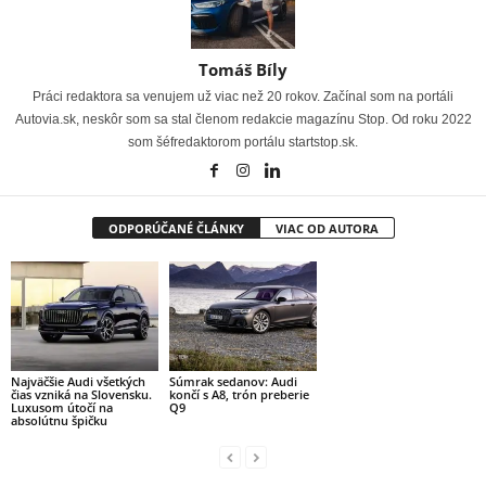
Tomáš Bíly
Práci redaktora sa venujem už viac než 20 rokov. Začínal som na portáli
Autovia.sk, neskôr som sa stal členom redakcie magazínu Stop. Od roku 2022
som šéfredaktorom portálu startstop.sk.
ODPORÚČANÉ ČLÁNKY
VIAC OD AUTORA
Najväčšie Audi všetkých
Súmrak sedanov: Audi
čias vzniká na Slovensku.
končí s A8, trón preberie
Luxusom útočí na
Q9
absolútnu špičku