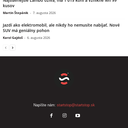
Najslávnejšie Lambo ožíva, má 1 015 koní a vznikne len 99
kusov
Martin Štepánik
-
7. augusta 2026
Jazdí ako elektromobil, ale nikdy ho nemusíte nabíjať. Nové
SUV má geniálny pohon
Karol Gajdoš
-
6. augusta 2026
Napíšte nám:
startstop@startstop.sk