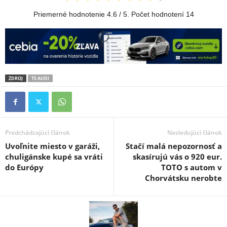
Priemerné hodnotenie
4.6
/ 5. Počet hodnotení
14
ZDROJ
TS AUDI
Predchádzajúci článok
Nasledujúci článok
Uvoľnite miesto v garáži,
Stačí malá nepozornosť a
chuligánske kupé sa vráti
skasírujú vás o 920 eur.
do Európy
TOTO s autom v
Chorvátsku nerobte