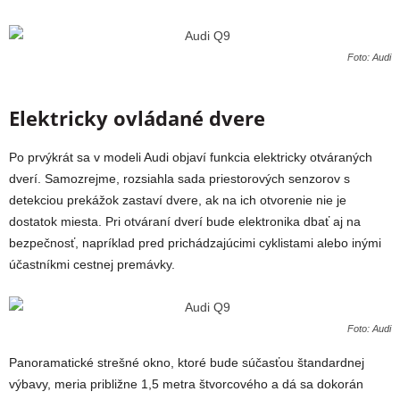
Foto: Audi
Elektricky ovládané dvere
Po prvýkrát sa v modeli Audi objaví funkcia elektricky otváraných
dverí. Samozrejme, r
ozsiahla sada priestorových senzorov s
detekciou prekážok zastaví dvere, ak na ich otvorenie nie je
dostatok miesta. Pri otváraní dverí bude elektronika dbať aj na
bezpečnosť, napríklad pred prichádzajúcimi cyklistami alebo inými
účastníkmi cestnej premávky.
Foto: Audi
Panoramatické strešné okno, ktoré bude súčasťou štandardnej
výbavy, meria
približne 1,5 metra štvorcového a dá sa dokorán