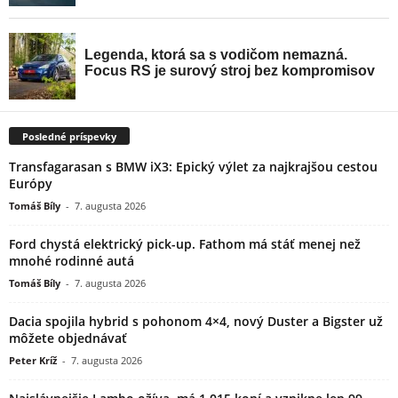
Posledné príspevky
Transfagarasan s BMW iX3: Epický výlet za najkrajšou cestou
Európy
Tomáš Bíly
-
7. augusta 2026
Ford chystá elektrický pick-up. Fathom má stáť menej než
mnohé rodinné autá
Tomáš Bíly
-
7. augusta 2026
Dacia spojila hybrid s pohonom 4×4, nový Duster a Bigster už
môžete objednávať
Peter Kríž
-
7. augusta 2026