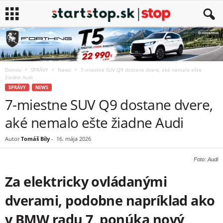
Domov
SPRÁVY
News
7-miestne SUV Q9 dostane dvere, aké nemalo ešte
žiadne Audi
SPRÁVY
NEWS
7-miestne SUV Q9 dostane dvere,
aké nemalo ešte žiadne Audi
Autor
Tomáš Bíly
-
16. mája 2026
Foto: Audi
Za elektricky ovládanými
dverami, podobne napríklad ako
v BMW radu 7, ponúka nový