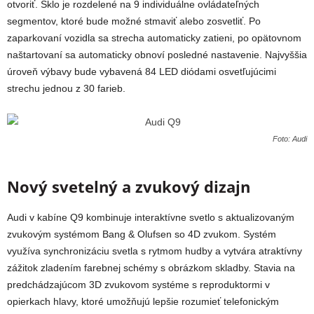
otvoriť. Sklo je rozdelené na 9 individuálne ovládateľných
segmentov, ktoré bude možné stmaviť alebo zosvetliť.
Po
zaparkovaní vozidla sa strecha automaticky zatieni, po opätovnom
naštartovaní sa automaticky obnoví posledné nastavenie. Najvyššia
úroveň výbavy bude vybavená 84 LED diódami osvetľujúcimi
strechu jednou z 30 farieb.
Foto: Audi
Nový svetelný a zvukový dizajn
Audi v kabíne Q9 kombinuje interaktívne svetlo s aktualizovaným
zvukovým systémom Bang & Olufsen so 4D zvukom. Systém
využíva synchronizáciu svetla s rytmom hudby a vytvára atraktívny
zážitok zladením farebnej schémy s obrázkom skladby. Stavia na
predchádzajúcom 3D zvukovom systéme s reproduktormi v
opierkach hlavy, ktoré umožňujú lepšie rozumieť telefonickým