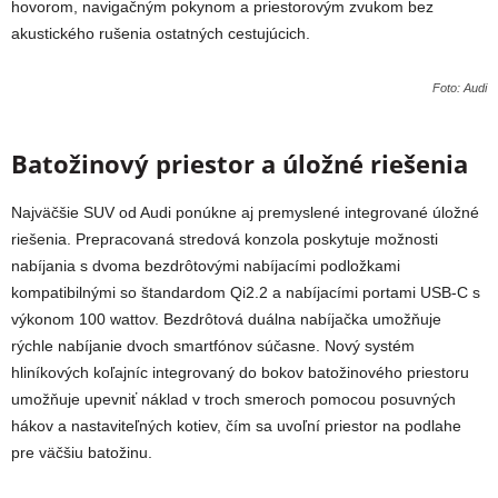
hovorom, navigačným pokynom a priestorovým zvukom bez
akustického rušenia ostatných cestujúcich.
Foto: Audi
Batožinový priestor a úložné riešenia
Najväčšie SUV od Audi ponúkne aj premyslené integrované úložné
riešenia. Prepracovaná stredová konzola poskytuje možnosti
nabíjania s dvoma bezdrôtovými nabíjacími podložkami
kompatibilnými so štandardom Qi2.2 a nabíjacími portami USB-C s
výkonom 100 wattov. Bezdrôtová duálna nabíjačka umožňuje
rýchle nabíjanie dvoch smartfónov súčasne. Nový systém
hliníkových koľajníc integrovaný do bokov batožinového priestoru
umožňuje upevniť náklad v troch smeroch pomocou posuvných
hákov a nastaviteľných kotiev, čím sa uvoľní priestor na podlahe
pre väčšiu batožinu.