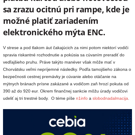
sa zrazu ocitnú pri rampe, kde je
možné platiť zariadením
elektronického mýta
ENC
.
V strese a pod tlakom áut čakajúcich za nimi potom niektorí vodiči
spravia riskantné rozhodnutie a pokúsia sa cúvaním preradiť do
vedľajšieho pruhu. Práve takýto manéver však môže mať v
Chorvátsku veľmi nepríjemné následky. Podľa tamojšieho zákona o
bezpečnosti cestnej premávky je cúvanie alebo otáčanie na
mýtnych bránach prísne zakázané a vodičom zaň hrozí pokuta od
390 až do 920 eur. Okrem finančnej sankcie môžu úrady vodičovi
udeliť aj tri trestné body. O téme píše
n1info
a
slobodnadalmacija
.