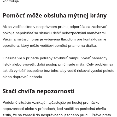
kontroluje.
Pomôcť môže obsluha mýtnej brány
Ak sa vodič ocitne v nesprávnom pruhu, odporúča sa zachovať
pokoj a nepokúšať sa situáciu riešiť nebezpečnými manévrami.
Väčšina mýtnych brán je vybavená tlačidlom pre kontaktovanie
operátora, ktorý môže vodičovi pomôcť priamo na diaľku.
Obsluha vie v prípade potreby zdvihnúť rampu, vydať náhradný
lístok alebo vysvetliť ďalší postup pri úhrade mýta. Celý problém sa
tak dá vyriešiť bezpečne bez toho, aby vodič riskoval vysokú pokutu
alebo dopravnú nehodu.
Stačí chvíľa nepozornosti
Podobné situácie vznikajú najčastejšie pri hustej premávke,
nepozornosti alebo v prípadoch, keď vodiči na poslednú chvíľu
zistia, že sa zaradili do nesprávneho jazdného pruhu. Práve preto