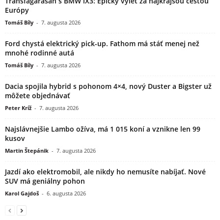
Transfagarasan s BMW iX3: Epický výlet za najkrajšou cestou
Európy
Tomáš Bíly
-
7. augusta 2026
Ford chystá elektrický pick-up. Fathom má stáť menej než
mnohé rodinné autá
Tomáš Bíly
-
7. augusta 2026
Dacia spojila hybrid s pohonom 4×4, nový Duster a Bigster už
môžete objednávať
Peter Kríž
-
7. augusta 2026
Najslávnejšie Lambo ožíva, má 1 015 koní a vznikne len 99
kusov
Martin Štepánik
-
7. augusta 2026
Jazdí ako elektromobil, ale nikdy ho nemusíte nabíjať. Nové
SUV má geniálny pohon
Karol Gajdoš
-
6. augusta 2026