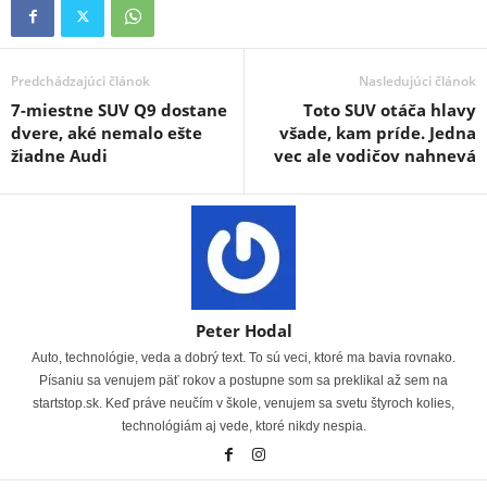
Predchádzajúci článok
Nasledujúci článok
7-miestne SUV Q9 dostane
Toto SUV otáča hlavy
dvere, aké nemalo ešte
všade, kam príde. Jedna
žiadne Audi
vec ale vodičov nahnevá
Peter Hodal
Auto, technológie, veda a dobrý text. To sú veci, ktoré ma bavia rovnako.
Písaniu sa venujem päť rokov a postupne som sa preklikal až sem na
startstop.sk. Keď práve neučím v škole, venujem sa svetu štyroch kolies,
technológiám aj vede, ktoré nikdy nespia.