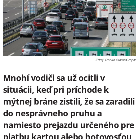
Zdroj: Ranko Suvar/Cropix
Mnohí vodiči sa už ocitli v
situácii, keď pri príchode k
mýtnej bráne zistili, že sa zaradili
do nesprávneho pruhu a
namiesto prejazdu určeného pre
platbu kartou alebo hotovosťou