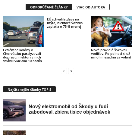
ODPORÚČANÉ ČLÁNKY
VIAC OD AUTORA
EÚ schválila zľavy na
mýto, niektoré vozidlá
zaplatia o 75 % menej
Nové pravidlá šokovali
Extrémne kolóny v
vodičov. Po polnoci si už
Chorvátsku paralyzovali
mnohí nesadnú za volant
dopravu, niektorí v nich
strávili viac ako 10 hodín
Najčítanejšie články TOP 5