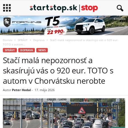
Domov
SPRÁVY
Doprava
Stačí malá nepozornosť a skasírujú vás o 920 eur.
TOTO s autom...
SPRÁVY
DOPRAVA
NEWS
Stačí malá nepozornosť a
skasírujú vás o 920 eur. TOTO s
autom v Chorvátsku nerobte
Autor
Peter Hodal
-
17. mája 2026