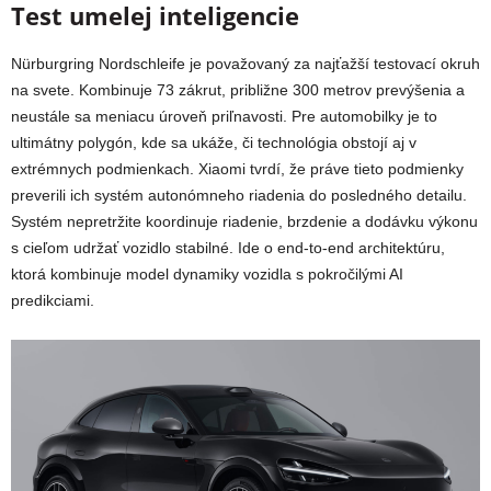
Test umelej inteligencie
Nürburgring Nordschleife je považovaný za najťažší testovací okruh
na svete. Kombinuje 73 zákrut, približne 300 metrov prevýšenia a
neustále sa meniacu úroveň priľnavosti. Pre automobilky je to
ultimátny polygón, kde sa ukáže, či technológia obstojí aj v
extrémnych podmienkach. Xiaomi tvrdí, že práve tieto podmienky
preverili ich systém autonómneho riadenia do posledného detailu.
Systém nepretržite koordinuje riadenie, brzdenie a dodávku výkonu
s cieľom udržať vozidlo stabilné. Ide o end‑to‑end architektúru,
ktorá kombinuje model dynamiky vozidla s pokročilými AI
predikciami.