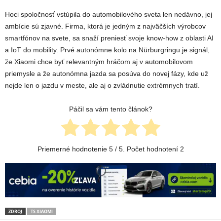
Hoci spoločnosť vstúpila do automobilového sveta len nedávno, jej
ambície sú zjavné. Firma, ktorá je jedným z najväčších výrobcov
smartfónov na svete, sa snaží preniesť svoje know‑how z oblasti AI
a IoT do mobility. Prvé autonómne kolo na Nürburgringu je signál,
že Xiaomi chce byť relevantným hráčom aj v automobilovom
priemysle a že autonómna jazda sa posúva do novej fázy, kde už
nejde len o jazdu v meste, ale aj o zvládnutie extrémnych tratí.
Páčil sa vám tento článok?
Priemerné hodnotenie
5
/ 5. Počet hodnotení
2
ZDROJ
TS XIAOMI