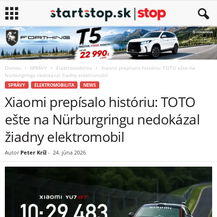
Domov
SPRÁVY
Elektromobilita
Xiaomi prepísalo históriu: TOTO ešte na
Nürburgringu nedokázal žiadny elektromobil
SPRÁVY
ELEKTROMOBILITA
NEWS
Xiaomi prepísalo históriu: TOTO
ešte na Nürburgringu nedokázal
žiadny elektromobil
Autor
Peter Kríž
-
24. júna 2026