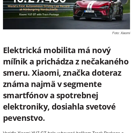
Foto: Xiaomi
Elektrická mobilita má nový
míľnik a prichádza z nečakaného
smeru. Xiaomi, značka doteraz
známa najmä v segmente
smartfónov a spotrebnej
elektroniky, dosiahla svetové
pevenstvo.
Vozidlo Xiaomi YU7 GT bolo vybavené balíkom Track Package a