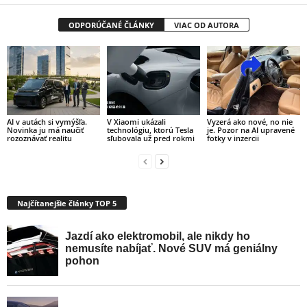
ODPORÚČANÉ ČLÁNKY
VIAC OD AUTORA
AI v autách si vymýšľa.
V Xiaomi ukázali
Vyzerá ako nové, no nie
Novinka ju má naučiť
technológiu, ktorú Tesla
je. Pozor na AI upravené
rozoznávať realitu
sľubovala už pred rokmi
fotky v inzercii
Najčítanejšie články TOP 5