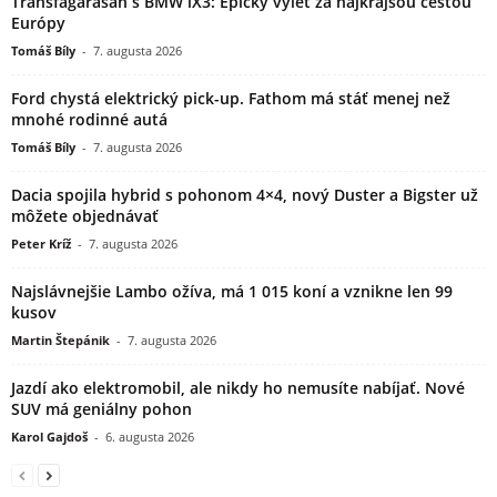
Transfagarasan s BMW iX3: Epický výlet za najkrajšou cestou
Európy
Tomáš Bíly
-
7. augusta 2026
Ford chystá elektrický pick-up. Fathom má stáť menej než
mnohé rodinné autá
Tomáš Bíly
-
7. augusta 2026
Dacia spojila hybrid s pohonom 4×4, nový Duster a Bigster už
môžete objednávať
Peter Kríž
-
7. augusta 2026
Najslávnejšie Lambo ožíva, má 1 015 koní a vznikne len 99
kusov
Martin Štepánik
-
7. augusta 2026
Jazdí ako elektromobil, ale nikdy ho nemusíte nabíjať. Nové
SUV má geniálny pohon
Karol Gajdoš
-
6. augusta 2026