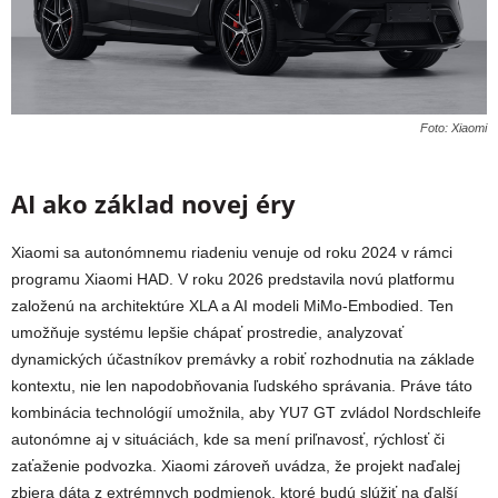
Foto: Xiaomi
AI ako základ novej éry
Xiaomi sa autonómnemu riadeniu venuje od roku 2024 v rámci
programu Xiaomi HAD. V roku 2026 predstavila novú platformu
založenú na architektúre XLA a AI modeli MiMo‑Embodied. Ten
umožňuje systému lepšie chápať prostredie, analyzovať
dynamických účastníkov premávky a robiť rozhodnutia na základe
kontextu, nie len napodobňovania ľudského správania. Práve táto
kombinácia technológií umožnila, aby YU7 GT zvládol Nordschleife
autonómne aj v situáciách, kde sa mení priľnavosť, rýchlosť či
zaťaženie podvozka. Xiaomi zároveň uvádza, že projekt naďalej
zbiera dáta z extrémnych podmienok, ktoré budú slúžiť na ďalší