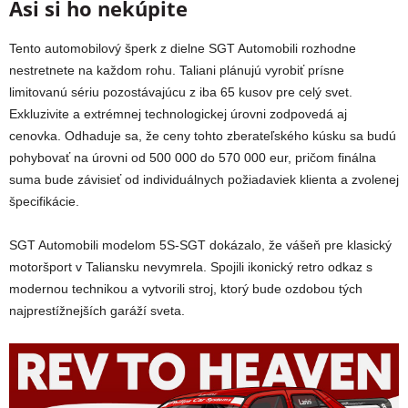
Asi si ho nekúpite
Tento automobilový šperk z dielne SGT Automobili rozhodne
nestretnete na každom rohu. Taliani plánujú vyrobiť prísne
limitovanú sériu pozostávajúcu z iba 65 kusov pre celý svet.
Exkluzivite a extrémnej technologickej úrovni zodpovedá aj
cenovka. Odhaduje sa, že ceny tohto zberateľského kúsku sa budú
pohybovať na úrovni od 500 000 do 570 000 eur, pričom finálna
suma bude závisieť od individuálnych požiadaviek klienta a zvolenej
špecifikácie.
SGT Automobili modelom 5S-SGT dokázalo, že vášeň pre klasický
motoršport v Taliansku nevymrela. Spojili ikonický retro odkaz s
modernou technikou a vytvorili stroj, ktorý bude ozdobou tých
najprestížnejších garáží sveta.