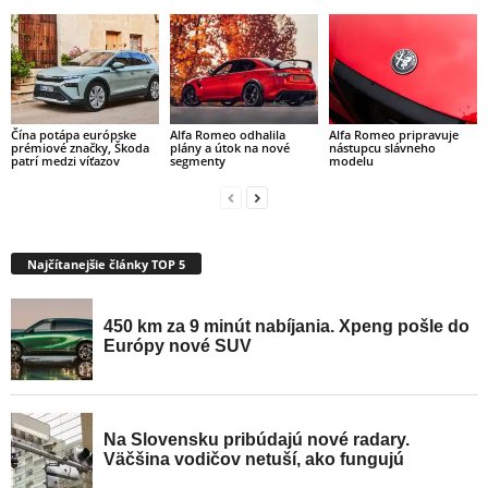
Čína potápa európske
Alfa Romeo odhalila
Alfa Romeo pripravuje
prémiové značky, Škoda
plány a útok na nové
nástupcu slávneho
patrí medzi víťazov
segmenty
modelu
Najčítanejšie články TOP 5