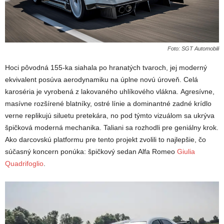
Foto: SGT Automobili
Hoci pôvodná 155-ka siahala po hranatých tvaroch, jej moderný
ekvivalent posúva aerodynamiku na úplne novú úroveň. Celá
karoséria je vyrobená z lakovaného uhlíkového vlákna.
Agresívne,
masívne rozšírené blatníky, ostré línie a dominantné zadné krídlo
verne replikujú siluetu pretekára, no pod týmto vizuálom sa ukrýva
špičková moderná mechanika. Taliani sa rozhodli pre geniálny krok.
Ako darcovskú platformu pre tento projekt zvolili to najlepšie, čo
súčasný koncern ponúka: špičkový sedan Alfa Romeo
Giulia
Quadrifoglio
.