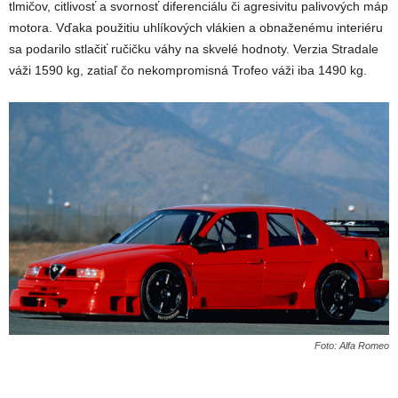
tlmičov, citlivosť a svornosť diferenciálu či agresivitu palivových máp
motora. Vďaka použitiu uhlíkových vlákien a obnaženému interiéru
sa podarilo stlačiť ručičku váhy na skvelé hodnoty. Verzia Stradale
váži 1590 kg, zatiaľ čo nekompromisná Trofeo váži iba 1490 kg.
Foto: Alfa Romeo