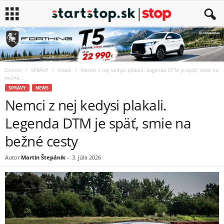
Domov
SPRÁVY
News
Nemci z nej kedysi plakali. Legenda DTM je späť, smie na
bežné...
SPRÁVY
NEWS
Nemci z nej kedysi plakali.
Legenda DTM je späť, smie na
bežné cesty
Autor
Martin Štepánik
-
3. júla 2026