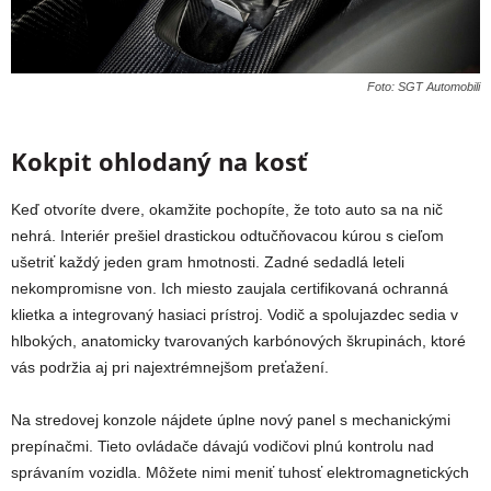
Foto: SGT Automobili
Kokpit ohlodaný na kosť
Keď otvoríte dvere, okamžite pochopíte, že toto auto sa na nič
nehrá. Interiér prešiel drastickou odtučňovacou kúrou s cieľom
ušetriť každý jeden gram hmotnosti. Zadné sedadlá leteli
nekompromisne von. Ich miesto zaujala certifikovaná ochranná
klietka
a integrovaný hasiaci prístroj. Vodič a spolujazdec sedia v
hlbokých, anatomicky tvarovaných karbónových škrupinách, ktoré
vás podržia aj pri najextrémnejšom preťažení.
Na stredovej konzole nájdete úplne nový panel s mechanickými
prepínačmi. Tieto ovládače dávajú vodičovi plnú kontrolu nad
správaním vozidla. Môžete nimi meniť tuhosť elektromagnetických