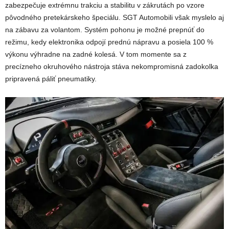
zabezpečuje extrémnu trakciu a stabilitu v zákrutách po vzore
pôvodného pretekárskeho špeciálu. SGT Automobili však myslelo aj
na zábavu za volantom. Systém pohonu je možné prepnúť do
režimu, kedy elektronika odpojí prednú nápravu a posiela 100 %
výkonu výhradne na zadné kolesá. V tom momente sa z
precízneho okruhového nástroja stáva nekompromisná zadokolka
pripravená páliť pneumatiky.