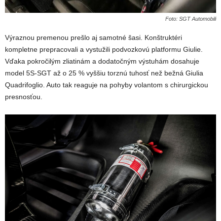
Foto: SGT Automobili
Výraznou premenou prešlo aj samotné šasi. Konštruktéri
kompletne prepracovali a vystužili podvozkovú platformu Giulie.
Vďaka pokročilým zliatinám a dodatočným výstuhám dosahuje
model 5S-SGT až o 25 % vyššiu torznú tuhosť než bežná Giulia
Quadrifoglio. Auto tak reaguje na pohyby volantom s chirurgickou
presnosťou.