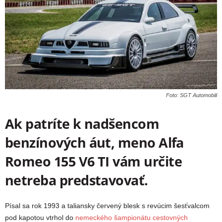
Foto: SGT Automobili
Ak patríte k nadšencom
benzínových áut, meno Alfa
Romeo 155 V6 TI vám určite
netreba predstavovať.
Písal sa rok 1993 a taliansky červený blesk s revúcim šesťvalcom
pod kapotou vtrhol do
nemeckého šampionátu cestovných