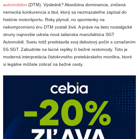
automobilov
(DTM). Výsledok? Absolútna dominancia, zničená
nemecká konkurencia a titul, ktorý sa nezmazateľne zapísal do
histórie motoršportu. Roky plynuli, no spomienky na
nekompromisnú éru DTM zostali živé. A práve na tieto nostalgické
struny najnovšie udrela nová talianska manufaktúra SGT
Automobili. Svetu totiž predstavila svoj debutový počin s označením
5S-SGT. Zabudnite na lacné repliky či bežné restomody. Toto je
moderná interpretácia čistokrvného pretekárskeho monštra, ktoré
si legálne môžete zobrať na bežné cesty.