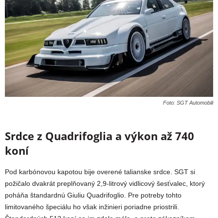
Foto: SGT Automobili
Srdce z Quadrifoglia a výkon až 740
koní
Pod karbónovou kapotou bije overené talianske srdce. SGT si
požičalo dvakrát preplňovaný 2,9-litrový vidlicový šesťvalec, ktorý
poháňa štandardnú Giuliu Quadrifoglio. Pre potreby tohto
limitovaného špeciálu ho však inžinieri poriadne priostrili.