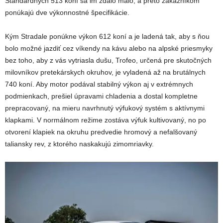
Štandardných 513 koní sa im zdalo málo, a preto zákazníkom
ponúkajú dve výkonnostné špecifikácie.
Kým Stradale ponúkne výkon 612 koní a je ladená tak, aby s ňou
bolo možné jazdiť cez víkendy na kávu alebo na alpské priesmyky
bez toho, aby z vás vytriasla dušu, Trofeo, určená pre skutočných
milovníkov pretekárskych okruhov, je vyladená až na brutálnych
740 koní. Aby motor podával stabilný výkon aj v extrémnych
podmienkach, prešiel úpravami chladenia a dostal kompletne
prepracovaný, na mieru navrhnutý výfukový systém s aktívnymi
klapkami. V normálnom režime zostáva výfuk kultivovaný, no po
otvorení klapiek na okruhu predvedie hromový a nefalšovaný
taliansky rev, z ktorého naskakujú zimomriavky.