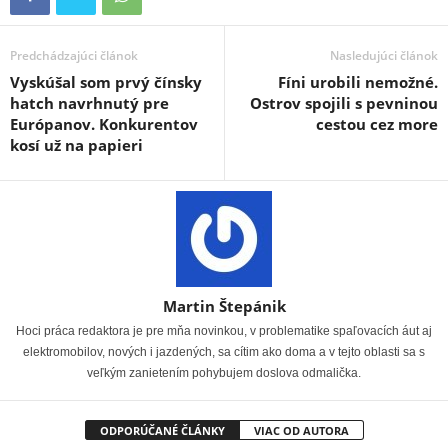
Predchádzajúci článok
Nasledujúci článok
Vyskúšal som prvý čínsky
Fíni urobili nemožné.
hatch navrhnutý pre
Ostrov spojili s pevninou
Európanov. Konkurentov
cestou cez more
kosí už na papieri
Martin Štepánik
Hoci práca redaktora je pre mňa novinkou, v problematike spaľovacích áut aj
elektromobilov, nových i jazdených, sa cítim ako doma a v tejto oblasti sa s
veľkým zanietením pohybujem doslova odmalička.
ODPORÚČANÉ ČLÁNKY
VIAC OD AUTORA