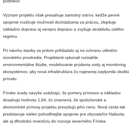
podnikov.
Význam projektu však presahuje samotný ostrov, keďže pevné
spojenie rozširuje možnosti dochádzania za prácou, zlepšuje
nákladnú dopravu aj verejnú dopravu a zvyšuje atraktivitu celého
regiónu.
Pri návrhu stavby sa pritom prihliadalo aj na ochranu citlivého
morského prostredia. Projektanti vykonali rozsiahle
environmentálne štúdie, modelovanie prúdenia vody aj monitoring
ekosystémov, aby nová infraštruktúra čo najmenej ovplyvnila okolitú
prírodu.
Fínske úrady navyše uvádzajú, že pomery prínosov a nákladov
dosahujú hodnotu 1,64, čo znamená, že spoločenské a
ekonomické prínosy projektu prevyšujú jeho cenu. Nová cesta tak
predstavuje nielen pohodlnejšie spojenie pre obyvateľov Hailuota,
ale aj dlhodobú investíciu do rozvoja severného Fínska.