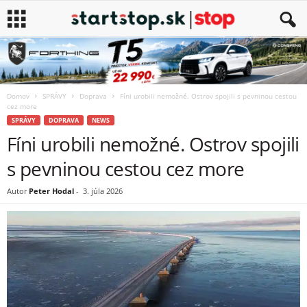
Domov
SPRÁVY
Doprava
Fíni urobili nemožné. Ostrov spojili s pevninou cestou
cez more
SPRÁVY
DOPRAVA
NEWS
Fíni urobili nemožné. Ostrov spojili
s pevninou cestou cez more
Autor
Peter Hodal
-
3. júla 2026