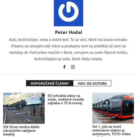
Peter Hodal
Auto, technológie, veda a dobrý text. To sú veci, ktoré ma bavia rovnako.
Písaniu sa venujem päť rokov a postupne som sa preklikal až sem na
startstop.sk. Keď práve neučím v škole, venujem sa svetu štyroch kolies,
technológiám aj vede, ktoré nikdy nespia.
ODPORÚČANÉ ČLÁNKY
VIAC OD AUTORA
EÚ schválila zľavy na
mýto, niektoré vozidlá
zaplatia o 75 % menej
Od 1. júla sa mení
ZSE Drive otvára ďalšie
cestovanie vlakmi aj
ultrarýchle nabíjacie
autobusmi, TOTO treba
lokality