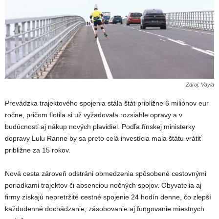
Zdroj: Vayla
Prevádzka trajektového spojenia stála štát približne 6 miliónov eur
ročne, pričom flotila si už vyžadovala rozsiahle opravy a v
budúcnosti aj nákup nových plavidiel. Podľa fínskej ministerky
dopravy Lulu Ranne by sa preto celá investícia mala štátu vrátiť
približne za 15 rokov.
Nová cesta zároveň odstráni obmedzenia spôsobené cestovnými
poriadkami trajektov či absenciou nočných spojov. Obyvatelia aj
firmy získajú nepretržité cestné spojenie 24 hodín denne, čo zlepší
každodenné dochádzanie, zásobovanie aj fungovanie miestnych