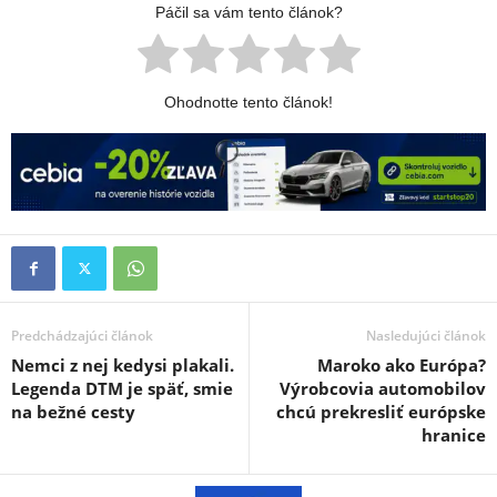
Páčil sa vám tento článok?
Ohodnotte tento článok!
Predchádzajúci článok
Nasledujúci článok
Nemci z nej kedysi plakali.
Maroko ako Európa?
Legenda DTM je späť, smie
Výrobcovia automobilov
na bežné cesty
chcú prekresliť európske
hranice