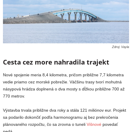
Zdroj: Vayla
Cesta cez more nahradila trajekt
Nové spojenie meria 8,4 kilometra, pričom približne 7,7 kilometra
vedie priamo cez morské pobrežie. Väčšinu trasy tvorí mohutná
násypová hrádza doplnená o dva mosty s dĺžkou približne 700 až
770 metrov.
Výstavba trvala približne dva roky a stála 121 miliónov eur. Projekt
sa podarilo dokončiť podľa harmonogramu aj bez prekročenia
plánovaného rozpočtu, čo sa zrovna o tuneli
Višnové
povedať
nedá.