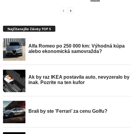
vedieť
Najčítanejšie články TOP 5