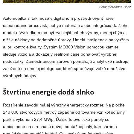
Foto: Mercedes-Benz
Automobilka si tak môže v digitálnom prostredí overiť nové
usporiadanie pracovísk, pohyb materiálu alebo integráciu ďalšieho
modelu. Výsledkom má byť rýchlejší nábeh výroby, menej chýb a
nižšie náklady na dodatočné úpravy. Umelá inteligencia sa využíva
aj pri kontrole kvality. Systém MO360 Vision pomocou kamier
sleduje vozidlá a dokáže v reálnom čase odhaľovať výrobné
nedostatky. Zamestnancom zároveň pomáhajú analytické nástroje
založené na umelej inteligencii, ktoré spracúvajú veľké množstvo
výrobných údajov.
Štvrtinu energie dodá slnko
Rozšírenie závodu má aj výrazný energetický rozmer. Na ploche
240 000 štvorcových metrov západne od továrne vznikol solárny
park s výkonom 27,4 MWp. Ďalšie fotovoltické panely sú
umiestnené na strechách novej montážnej haly, karosárne a
prevádzky na montáž batérií. Celkový výkon fotovoltických