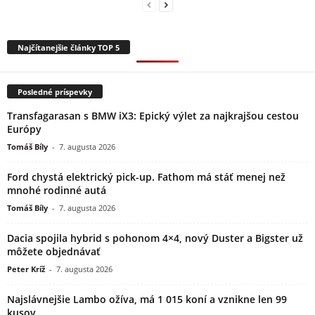
Najčítanejšie články TOP 5
Posledné príspevky
Transfagarasan s BMW iX3: Epický výlet za najkrajšou cestou
Európy
Tomáš Bíly
-
7. augusta 2026
Ford chystá elektrický pick-up. Fathom má stáť menej než
mnohé rodinné autá
Tomáš Bíly
-
7. augusta 2026
Dacia spojila hybrid s pohonom 4×4, nový Duster a Bigster už
môžete objednávať
Peter Kríž
-
7. augusta 2026
Najslávnejšie Lambo ožíva, má 1 015 koní a vznikne len 99
kusov