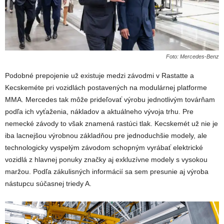
Foto: Mercedes-Benz
Podobné prepojenie už existuje medzi závodmi v Rastatte a
Kecskeméte pri vozidlách postavených na modulárnej platforme
MMA. Mercedes tak môže prideľovať výrobu jednotlivým továrňam
podľa ich vyťaženia, nákladov a aktuálneho vývoja trhu. Pre
nemecké závody to však znamená rastúci tlak. Kecskemét už nie je
iba lacnejšou výrobnou základňou pre jednoduchšie modely, ale
technologicky vyspelým závodom schopným vyrábať elektrické
vozidlá z hlavnej ponuky značky aj exkluzívne modely s vysokou
maržou. Podľa zákulisných informácií sa sem presunie aj výroba
nástupcu súčasnej triedy A.