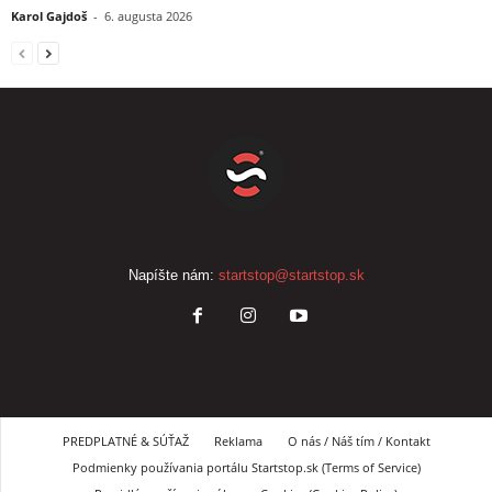
Karol Gajdoš
-
6. augusta 2026
Napíšte nám:
startstop@startstop.sk
PREDPLATNÉ & SÚŤAŽ
Reklama
O nás / Náš tím / Kontakt
Podmienky používania portálu Startstop.sk (Terms of Service)