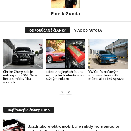
Patrik Gunda
ODPORÚČANÉ ČLÁNKY
VIAC OD AUTORA
Čínske Chery naleje
Jedno z najlepších áut na
VW Golf s naftovým
milióny do KGM: Nový
svete, jeho hodnota rastie
motorom končí. Ale
Rexton má byť iba
každým rokom
máme aj dobrú správu
začiatok
Najčítanejšie články TOP 5