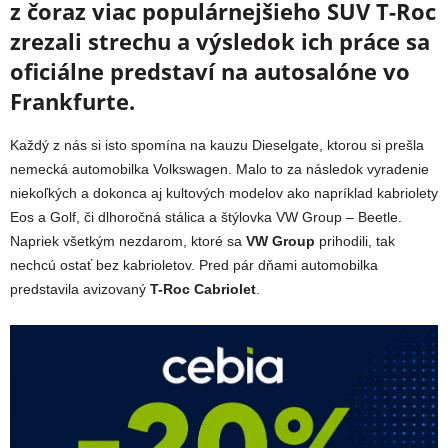
z čoraz viac populárnejšieho SUV T-Roc
zrezali strechu a výsledok ich práce sa
oficiálne predstaví na autosalóne vo
Frankfurte.
Každý z nás si isto spomína na kauzu Dieselgate, ktorou si prešla
nemecká automobilka Volkswagen. Malo to za následok vyradenie
niekoľkých a dokonca aj kultových modelov ako napríklad kabriolety
Eos a Golf, či dlhoročná stálica a štýlovka VW Group – Beetle.
Napriek všetkým nezdarom, ktoré sa
VW Group
prihodili, tak
nechcú ostať bez kabrioletov. Pred pár dňami automobilka
predstavila avizovaný
T-Roc Cabriolet
.