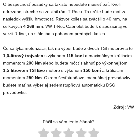
O bezpečnosť posádky sa takisto nebudete musieť báť. Kvôli
odrezanej streche sa zosilnil rám T-Rocu. To určite bude mať za
následok vyššiu hmotnosť. Rázvor kolies sa zväčšil o 40 mm, na
celkových
4 268 mm
. VW T-Roc Cabriolet bude k dispozícií aj vo
verzii R-line, no stále iba s pohonom predných kolies.
Čo sa týka motorizácii, tak na výber bude z dvoch TSI motorov a to
1,0-litrový trojvalec
s výkonom
115 koní
a maximálnym krútiacim
momentom
200 Nm
alebo budete môcť siahnuť po výkonnejšom
1,5-litrovom TSI Evo
motore s výkonom
150 koní
a krútiacim
momentom
250 Nm
. Okrem šesťstupňovej manuálnej prevodovky
budete mať na výber aj sedemstupňovú automatickú DSG
prevodovku.
Zdroj:
VW
Páčil sa vám tento článok?