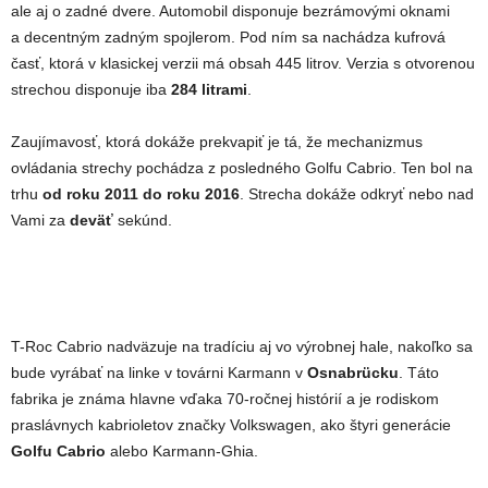
ale aj o zadné dvere. Automobil disponuje bezrámovými oknami
a decentným zadným spojlerom. Pod ním sa nachádza kufrová
časť, ktorá v klasickej verzii má obsah 445 litrov. Verzia s otvorenou
strechou disponuje iba
284 litrami
.
Zaujímavosť, ktorá dokáže prekvapiť je tá, že mechanizmus
ovládania strechy pochádza z posledného Golfu Cabrio. Ten bol na
trhu
od roku 2011 do roku 2016
. Strecha dokáže odkryť nebo nad
Vami za
deväť
sekúnd.
T-Roc Cabrio nadväzuje na tradíciu aj vo výrobnej hale, nakoľko sa
bude vyrábať na linke v továrni Karmann v
Osnabr
ücku
. Táto
fabrika je známa hlavne vďaka 70-ročnej histórií a je rodiskom
praslávnych kabrioletov značky Volkswagen, ako štyri generácie
Golfu Cabrio
alebo Karmann-Ghia.