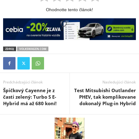
Ohodnotte tento článok!
ZDROJ
VOLKSWAGEN.COM
Predchádzajúci článok
Nasledujúci článok
Špičkový Cayenne je z
Test Mitsubishi Outlander
časti zelený: Turbo S E-
PHEV, tak komplikovane
Hybrid má až 680 koní!
dokonalý Plug-in Hybrid