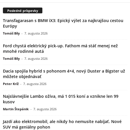
Posledné príspevky
Transfagarasan s BMW iX3: Epický výlet za najkrajšou cestou
Európy
Tomáš Bíly
-
7. augusta 2026
Ford chystá elektrický pick-up. Fathom má stáť menej než
mnohé rodinné autá
Tomáš Bíly
-
7. augusta 2026
Dacia spojila hybrid s pohonom 4×4, nový Duster a Bigster už
môžete objednávať
Peter Kríž
-
7. augusta 2026
Najslávnejšie Lambo ožíva, má 1 015 koní a vznikne len 99
kusov
Martin Štepánik
-
7. augusta 2026
Jazdí ako elektromobil, ale nikdy ho nemusíte nabíjať. Nové
SUV má geniálny pohon