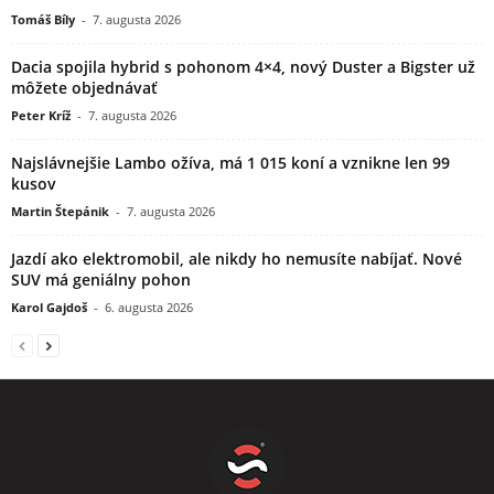
Tomáš Bíly
-
7. augusta 2026
Dacia spojila hybrid s pohonom 4×4, nový Duster a Bigster už
môžete objednávať
Peter Kríž
-
7. augusta 2026
Najslávnejšie Lambo ožíva, má 1 015 koní a vznikne len 99
kusov
Martin Štepánik
-
7. augusta 2026
Jazdí ako elektromobil, ale nikdy ho nemusíte nabíjať. Nové
SUV má geniálny pohon
Karol Gajdoš
-
6. augusta 2026