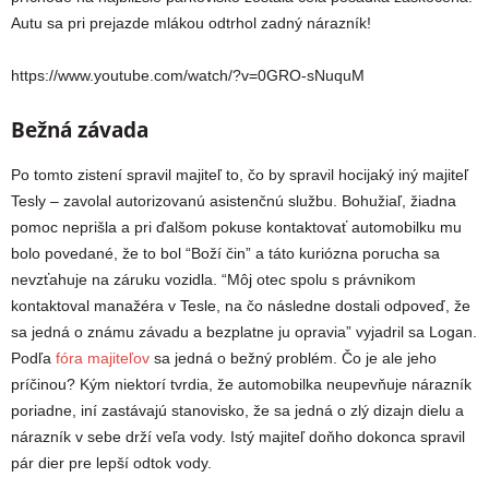
Autu sa pri prejazde mlákou odtrhol zadný nárazník!
https://www.youtube.com/watch/?v=0GRO-sNuquM
Bežná závada
Po tomto zistení spravil majiteľ to, čo by spravil hocijaký iný majiteľ
Tesly – zavolal autorizovanú asistenčnú službu. Bohužiaľ, žiadna
pomoc neprišla a pri ďalšom pokuse kontaktovať automobilku mu
bolo povedané, že to bol “Boží čin” a táto kuriózna porucha sa
nevzťahuje na záruku vozidla. “Môj otec spolu s právnikom
kontaktoval manažéra v Tesle, na čo následne dostali odpoveď, že
sa jedná o známu závadu a bezplatne ju opravia” vyjadril sa Logan.
Podľa
fóra majiteľov
sa jedná o bežný problém. Čo je ale jeho
príčinou? Kým niektorí tvrdia, že automobilka neupevňuje nárazník
poriadne, iní zastávajú stanovisko, že sa jedná o zlý dizajn dielu a
nárazník v sebe drží veľa vody. Istý majiteľ doňho dokonca spravil
pár dier pre lepší odtok vody.