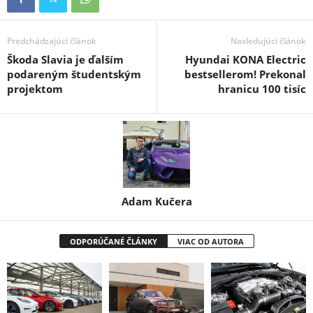
Predchádzajúci článok
Nasledujúci článok
Škoda Slavia je ďalším
Hyundai KONA Electric
podareným študentským
bestsellerom! Prekonal
projektom
hranicu 100 tisíc
Adam Kučera
ODPORÚČANÉ ČLÁNKY
VIAC OD AUTORA