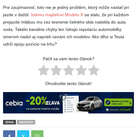
Pre zaujímavosť, toto nie je jediný problém, ktorý môže nastať pri
jazde v daždi.
Istému majiteľovi Modelu X
sa stalo, že pri každom
prejazde mlákou mu cez tesnenie čelného skla natiekla do auta
voda. Takéto banálne chyby len ťahajú reputáciu automobilky
smerom nadol aj napriek cenám ich modelov. Ako dlho si Tesla
udrží spoju pozíciu na trhu?
Páčil sa vám tento článok?
Ohodnotte tento článok!
ZDROJ
INSIDEEVS