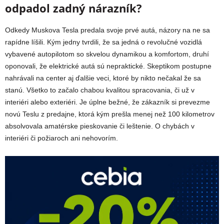
odpadol zadný nárazník?
Odkedy Muskova Tesla predala svoje prvé autá, názory na ne sa
rapídne líšili. Kým jedny tvrdili, že sa jedná o revolučné vozidlá
vybavené autopilotom so skvelou dynamikou a komfortom, druhí
oponovali, že elektrické autá sú nepraktické. Skeptikom postupne
nahrávali na center aj ďalšie veci, ktoré by nikto nečakal že sa
stanú. Všetko to začalo chabou kvalitou spracovania, či už v
interiéri alebo exteriéri. Je úplne bežné, že zákazník si prevezme
novú Teslu z predajne, ktorá kým prešla menej než 100 kilometrov
absolvovala amatérske pieskovanie či leštenie. O chybách v
interiéri či požiaroch ani nehovorím.