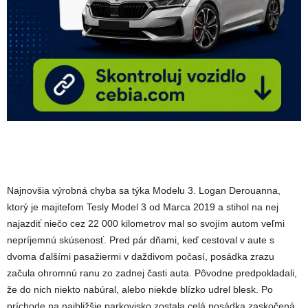
Najnovšia výrobná chyba sa týka Modelu 3. Logan Derouanna,
ktorý je majiteľom Tesly Model 3 od Marca 2019 a stihol na nej
najazdiť niečo cez 22 000 kilometrov mal so svojím autom veľmi
nepríjemnú skúsenosť. Pred pár dňami, keď cestoval v aute s
dvoma ďalšími pasažiermi v daždivom počasí, posádka zrazu
začula ohromnú ranu zo zadnej časti auta. Pôvodne predpokladali,
že do nich niekto nabúral, alebo niekde blízko udrel blesk. Po
príchode na najbližšie parkovisko zostala celá posádka zaskočená.