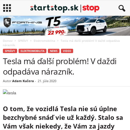
Domov
SPRÁVY
Elektromobilita
Tesla má ďalší problém! V daždi odpadáva
nárazník.
SPRÁVY
ELEKTROMOBILITA
NEWS
VIDEO
Tesla má ďalší problém! V daždi
odpadáva nárazník.
Autor
Adam Kučera
-
21. júla 2020
O tom, že vozidlá Tesla nie sú úplne
bezchybné snáď vie už každý. Stalo sa
Vám však niekedy, že Vám za jazdy