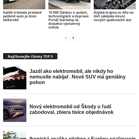
Každé tridsiate predané
10 000 článkov o autách,
Ázijská krajina zo dňa na
jazdené auto je dnes
technológiách a doprave.
deň zakázala dovoz
elektrické
Portál Startstop.sk
nových spaľovacích áut
dosiahol významný
míľnik
Najčítanejšie články TOP 5