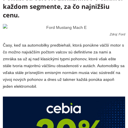
každom segmente, za čo najnižšiu
cenu.
Zdroj: Ford
Časy, keď sa automobilky predbiehali, ktorá ponúkne väčší motor s
čo možno najväčším počtom valcov sú definitívne za nami a
zmráka sa už aj nad klasickými typmi pohonov, ktoré však ešte
stále tvoria majoritnú väčšinu obsadenosti v autách. Automobilky sa
vďaka stále prísnejším emisným normám musia viac sústrediť na
vývoj nových pohonov a dnes už takmer každá ponúka aspoň
jeden elektromobil.