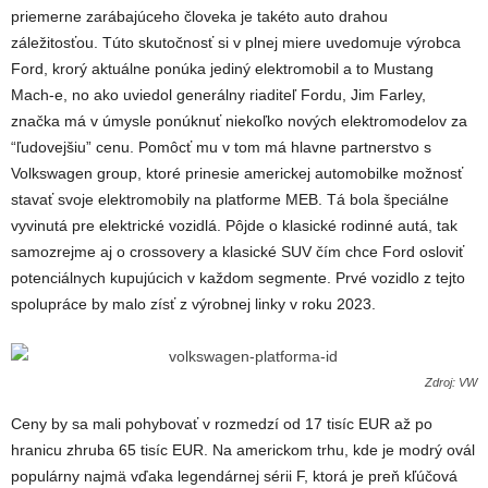
priemerne zarábajúceho človeka je takéto auto drahou
záležitosťou. Túto skutočnosť si v plnej miere uvedomuje výrobca
Ford, krorý aktuálne ponúka jediný elektromobil a to Mustang
Mach-e, no ako uviedol generálny riaditeľ Fordu, Jim Farley,
značka má v úmysle ponúknuť niekoľko nových elektromodelov za
“ľudovejšiu” cenu. Pomôcť mu v tom má hlavne partnerstvo s
Volkswagen group, ktoré prinesie americkej automobilke možnosť
stavať svoje elektromobily na platforme MEB. Tá bola špeciálne
vyvinutá pre elektrické vozidlá. Pôjde o klasické rodinné autá, tak
samozrejme aj o crossovery a klasické SUV čím chce Ford osloviť
potenciálnych kupujúcich v každom segmente. Prvé vozidlo z tejto
spolupráce by malo zísť z výrobnej linky v roku 2023.
Zdroj: VW
Ceny by sa mali pohybovať v rozmedzí od 17 tisíc EUR až po
hranicu zhruba 65 tisíc EUR. Na americkom trhu, kde je modrý ovál
populárny najmä vďaka legendárnej sérii F, ktorá je preň kľúčová