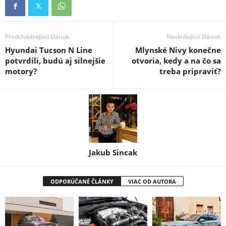
Predchádzajúci článok
Nasledujúci článok
Hyundai Tucson N Line
Mlynské Nivy konečne
potvrdili, budú aj silnejšie
otvoria, kedy a na čo sa
motory?
treba pripraviť?
Jakub Sincak
ODPORÚČANÉ ČLÁNKY
VIAC OD AUTORA