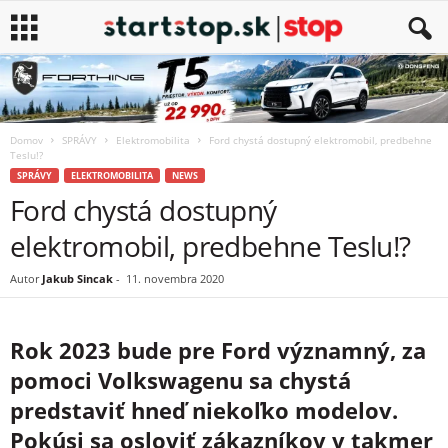
Domov
SPRÁVY
Elektromobilita
Ford chystá dostupný elektromobil, predbehne
Teslu!?
SPRÁVY
ELEKTROMOBILITA
NEWS
Ford chystá dostupný
elektromobil, predbehne Teslu!?
Autor
Jakub Sincak
-
11. novembra 2020
Rok 2023 bude pre Ford významný, za
pomoci Volkswagenu sa chystá
predstaviť hneď niekoľko modelov.
Pokúsi sa osloviť zákazníkov v takmer