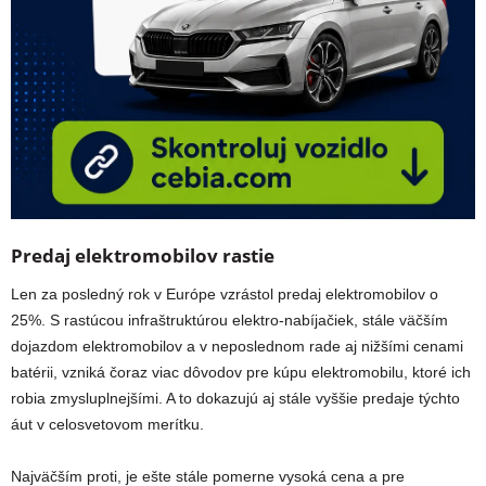
Predaj elektromobilov rastie
Len za posledný rok v Európe vzrástol predaj elektromobilov o
25%. S rastúcou infraštruktúrou elektro-nabíjačiek, stále väčším
dojazdom elektromobilov a v neposlednom rade aj nižšími cenami
batérii, vzniká čoraz viac dôvodov pre kúpu elektromobilu, ktoré ich
robia zmysluplnejšími. A to dokazujú aj stále vyššie predaje týchto
áut v celosvetovom merítku.
Najväčším proti, je ešte stále pomerne vysoká cena a pre