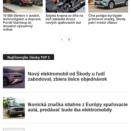
10 000 článkov o autách,
Ázijská krajina zo dňa na
Čína potápa európske
technológiách a doprave.
deň zakázala dovoz
prémiové značky, Škoda
Portál Startstop.sk
nových spaľovacích áut
patrí medzi víťazov
dosiahol významný
míľnik
Najčítanejšie články TOP 5