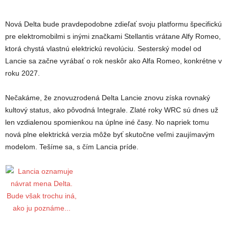
Nová Delta bude pravdepodobne zdieľať svoju platformu špecifickú
pre elektromobilmi s inými značkami Stellantis vrátane Alfy Romeo,
ktorá chystá vlastnú elektrickú revolúciu. Sesterský model od
Lancie sa začne vyrábať o rok neskôr ako Alfa Romeo, konkrétne v
roku 2027.
Nečakáme, že znovuzrodená Delta Lancie znovu získa rovnaký
kultový status, ako pôvodná Integrale. Zlaté roky WRC sú dnes už
len vzdialenou spomienkou na úplne iné časy. No napriek tomu
nová plne elektrická verzia môže byť skutočne veľmi zaujímavým
modelom. Tešíme sa, s čím Lancia príde.