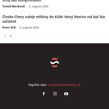
stroj bez kompromisov
Tomáš Marikovič
-
6. augusta 2026
Čínske Chery naleje milióny do KGM: Nový Rexton má byť iba
začiatok
Peter Kríž
-
5. augusta 2026
Napíšte nám:
startstop@startstop.sk