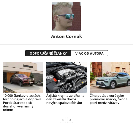
Anton Cornak
ODPORÚČANÉ ČLÁNKY
VIAC OD AUTORA
10 000 článkov o autách,
Ázijská krajina zo dňa na
Čína potápa európske
technológiách a doprave.
deň zakázala dovoz
prémiové značky, Škoda
Portál Startstop.sk
nových spaľovacích áut
patrí medzi víťazov
dosiahol významný
míľnik