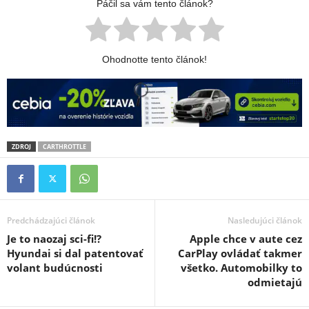
Páčil sa vám tento článok?
Ohodnotte tento článok!
ZDROJ
CARTHROTTLE
Predchádzajúci článok
Nasledujúci článok
Je to naozaj sci-fi!?
Apple chce v aute cez
Hyundai si dal patentovať
CarPlay ovládať takmer
volant budúcnosti
všetko. Automobilky to
odmietajú