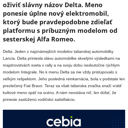
oživiť slávny názov Delta. Meno
ponesie úplne nový elektromobil,
ktorý bude pravdepodobne zdieľať
platformu s príbuzným modelom od
sesterskej Alfa Romeo.
Delta. Jeden z najznámejších modelov talianskej automobilky
Lancia. Delta priniesla slávu automobilke skvelými výsledkami na
majstrovstvách sveta v rally a na svoju dobu neskutočne rýchlym
modelom Integrale. No k menu Delta sa nie vždy pristupovalo s
veľkým rešpektom. Jeho posledná reinkarnácia, bola v podstate len
prezlečený Fiat Bravo. Teraz sa však talianska značka snaží vrátiť
kultové meno späť na scénu. A nám neostáva nič, len dúfať, že
prinesie zaslúženú vodičskú satistfakciu.