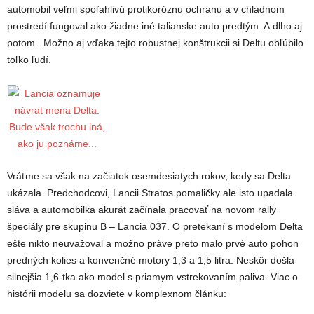
automobil veľmi spoľahlivú protikoróznu ochranu a v chladnom
prostredí fungoval ako žiadne iné talianske auto predtým. A dlho aj
potom.. Možno aj vďaka tejto robustnej konštrukcii si Deltu obľúbilo
toľko ľudí.
Vráťme sa však na začiatok osemdesiatych rokov, kedy sa Delta
ukázala. Predchodcovi, Lancii Stratos pomaličky ale isto upadala
sláva a automobilka akurát začínala pracovať na novom rally
špeciály pre skupinu B – Lancia 037. O pretekaní s modelom Delta
ešte nikto neuvažoval a možno práve preto malo prvé auto pohon
predných kolies a konvenčné motory 1,3 a 1,5 litra. Neskôr došla
silnejšia 1,6-tka ako model s priamym vstrekovaním paliva. Viac o
histórii modelu sa dozviete v komplexnom článku: