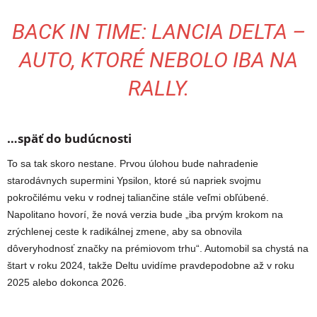
BACK IN TIME: LANCIA DELTA –
AUTO, KTORÉ NEBOLO IBA NA
RALLY.
…späť do budúcnosti
To sa tak skoro nestane. Prvou úlohou bude nahradenie
starodávnych supermini Ypsilon, ktoré sú napriek svojmu
pokročilému veku v rodnej taliančine stále veľmi obľúbené.
Napolitano hovorí, že nová verzia bude „iba prvým krokom na
zrýchlenej ceste k radikálnej zmene, aby sa obnovila
dôveryhodnosť značky na prémiovom trhu“. Automobil sa chystá na
štart v roku 2024, takže Deltu uvidíme pravdepodobne až v roku
2025 alebo dokonca 2026.