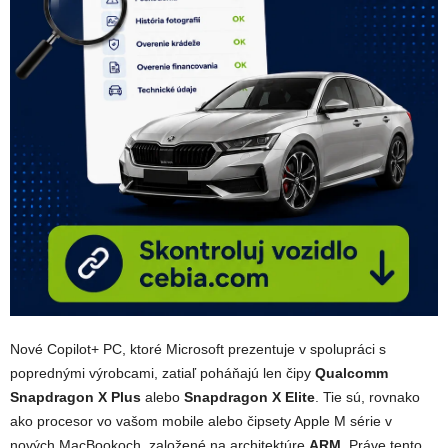
Nové Copilot+ PC, ktoré Microsoft prezentuje v spolupráci s
poprednými výrobcami, zatiaľ poháňajú len čipy
Qualcomm
Snapdragon X Plus
alebo
Snapdragon X Elite
. Tie sú, rovnako
ako procesor vo vašom mobile alebo čipsety Apple M série v
nových MacBookoch, založené na architektúre
ARM
. Práve tento