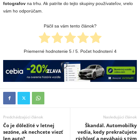
fotografov
na trhu. Ak patríte do tejto skupiny používateľov, vrelo
vám ho odporúčam.
Páčil sa vám tento článok?
Priemerné hodnotenie
5
/ 5. Počet hodnotení
4
Predchádzajúci článok
Nasledujúci článok
Čo je dôležité v letnej
Škandál. Automobilky
sezóne, ak nechcete viezť
vedia, kedy prekračujete
len auto?
rýchlosť a neváhajú s tým