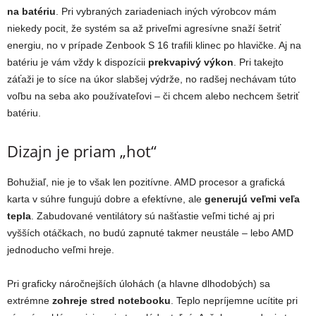
na batériu
. Pri vybraných zariadeniach iných výrobcov mám
niekedy pocit, že systém sa až priveľmi agresívne snaží šetriť
energiu, no v prípade Zenbook S 16 trafili klinec po hlavičke. Aj na
batériu je vám vždy k dispozícii
prekvapivý výkon
. Pri takejto
záťaži je to síce na úkor slabšej výdrže, no radšej nechávam túto
voľbu na seba ako používateľovi – či chcem alebo nechcem šetriť
batériu.
Dizajn je priam „hot“
Bohužiaľ, nie je to však len pozitívne. AMD procesor a grafická
karta v súhre fungujú dobre a efektívne, ale
generujú veľmi veľa
tepla
. Zabudované ventilátory sú našťastie veľmi tiché aj pri
vyšších otáčkach, no budú zapnuté takmer neustále – lebo AMD
jednoducho veľmi hreje.
Pri graficky náročnejších úlohách (a hlavne dlhodobých) sa
extrémne
zohreje stred notebooku
. Teplo nepríjemne ucítite pri