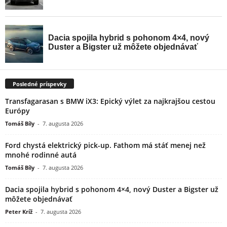
Posledné príspevky
Transfagarasan s BMW iX3: Epický výlet za najkrajšou cestou
Európy
Tomáš Bíly
-
7. augusta 2026
Ford chystá elektrický pick-up. Fathom má stáť menej než
mnohé rodinné autá
Tomáš Bíly
-
7. augusta 2026
Dacia spojila hybrid s pohonom 4×4, nový Duster a Bigster už
môžete objednávať
Peter Kríž
-
7. augusta 2026