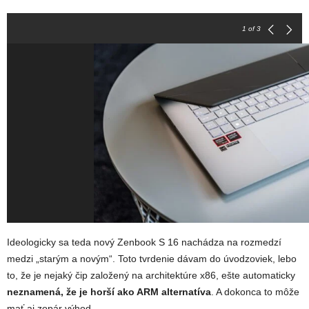
1
of 3
Ideologicky sa teda nový Zenbook S 16 nachádza na rozmedzí
medzi „starým a novým“. Toto tvrdenie dávam do úvodzoviek, lebo
to, že je nejaký čip založený na architektúre x86, ešte automaticky
neznamená, že je horší ako ARM alternatíva
. A dokonca to môže
mať aj zopár výhod.