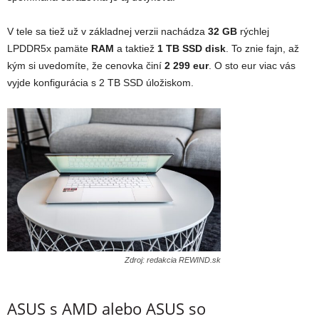
V tele sa tiež už v základnej verzii nachádza
32 GB
rýchlej
LPDDR5x pamäte
RAM
a taktiež
1 TB SSD disk
. To znie fajn, až
kým si uvedomíte, že cenovka činí
2 299 eur
. O sto eur viac vás
vyjde konfigurácia s 2 TB SSD úložiskom.
Zdroj: redakcia REWIND.sk
ASUS s AMD alebo ASUS so