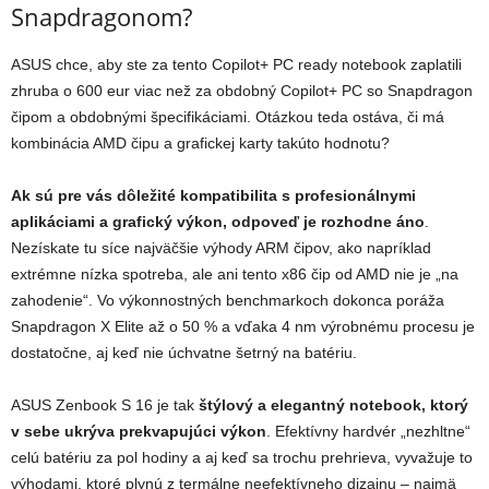
Snapdragonom?
ASUS chce, aby ste za tento Copilot+ PC ready notebook zaplatili
zhruba o 600 eur viac než za obdobný Copilot+ PC so Snapdragon
čipom a obdobnými špecifikáciami. Otázkou teda ostáva, či má
kombinácia AMD čipu a grafickej karty takúto hodnotu?
Ak sú pre vás dôležité kompatibilita s profesionálnymi
aplikáciami a grafický výkon, odpoveď je rozhodne áno
.
Nezískate tu síce najväčšie výhody ARM čipov, ako napríklad
extrémne nízka spotreba, ale ani tento x86 čip od AMD nie je „na
zahodenie“. Vo výkonnostných benchmarkoch dokonca poráža
Snapdragon X Elite až o 50 % a vďaka 4 nm výrobnému procesu je
dostatočne, aj keď nie úchvatne šetrný na batériu.
ASUS Zenbook S 16 je tak
štýlový a elegantný notebook, ktorý
v sebe ukrýva prekvapujúci výkon
. Efektívny hardvér „nezhltne“
celú batériu za pol hodiny a aj keď sa trochu prehrieva, vyvažuje to
výhodami, ktoré plynú z termálne neefektívneho dizajnu – najmä