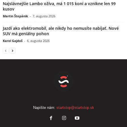
Najslávnejšie Lambo ožíva, má 1 015 koní a vznikne len 99
kusov
Martin Štepánik
-
7. augusta 2026
Jazdí ako elektromobil, ale nikdy ho nemusíte nabíjať. Nové
SUV má geniálny pohon
Karol Gajdoš
-
6. augusta 2026
Napíšte nám:
startstop@startstop.sk