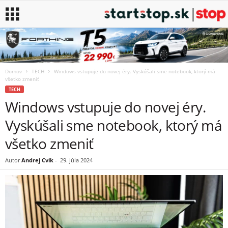
Domov
TECH
Windows vstupuje do novej éry. Vyskúšali sme notebook, ktorý má
všetko zmeniť
TECH
Windows vstupuje do novej éry.
Vyskúšali sme notebook, ktorý má
všetko zmeniť
Autor
Andrej Cvik
-
29. júla 2024