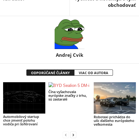
obchodovať
Andrej Cvik
ODPORÚČANÉ ČLÁNKY
VIAC OD AUTORA
Čína vyšachovala
európske značky z trhu,
sú zastaralé
Automobilový startup
Robotaxi prichádza do
chce zmeniť polohu
ulíc ďalšieho európskeho
vodiča pri šoférovaní
veľkomesta