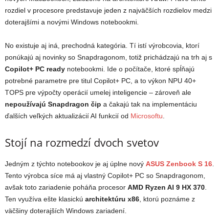
rozdiel v procesore predstavuje jeden z najväčších rozdielov medzi
doterajšími a novými Windows notebookmi.
No existuje aj iná, prechodná kategória. Tí istí výrobcovia, ktorí
ponúkajú aj novinky so Snapdragonom, totiž prichádzajú na trh aj s
Copilot+ PC ready
notebookmi. Ide o počítače, ktoré spĺňajú
potrebné parametre pre titul Copilot+ PC, a to výkon NPU 40+
TOPS pre výpočty operácií umelej inteligencie – zároveň ale
nepoužívajú Snapdragon čip
a čakajú tak na implementáciu
ďalších veľkých aktualizácií AI funkcií od
Microsoftu
.
Stojí na rozmedzí dvoch svetov
Jedným z týchto notebookov je aj úplne nový
ASUS Zenbook S 16
.
Tento výrobca síce má aj vlastný Copilot+ PC so Snapdragonom,
avšak toto zariadenie poháňa procesor
AMD Ryzen AI 9 HX 370
.
Ten využíva ešte klasickú
architektúru x86
, ktorú poznáme z
väčšiny doterajších Windows zariadení.