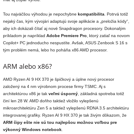
Tou najväčšou výhodou je nepochybne
kompatibilita
. Potrvá totiž
nejaký čas, kým vývojári adaptujú svoje aplikácie a „preložia kódy“,
aby ich dokázali čítať aj nové Snapdragon procesory. Dokonalým
príkladom je napríklad
Adobe Premiere Pro
, ktorý zatiaľ na novom
Copilot+ PC jednoducho nespustíte. Avšak, ASUS Zenbook S 16 s
tým problém nemá, lebo ho poháňa x86 AMD procesor.
ARM alebo x86?
AMD Ryzen AI 9 HX 370 je špičkový a úplne nový procesor
založený na 4 nm výrobnom procese firmy TSMC. Aj s
architektúrou x86 je tak
veľmi úsporný
, základná spotreba totiž
činí len 28 W. AMD doňho taktiež vložilo vylepšenú
mikroarchitektúru Zen 5 a taktiež vylepšenú RDNA 3.5 architektúru
integrovanej grafiky. Ryzen AI 9 HX 370 je tak živým dôkazom, že
ARM čipy ešte nie sú tou najlepšou možnou voľbou pre
výkonný Windows notebook
.