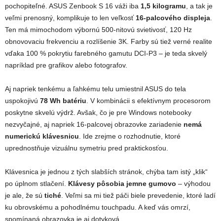
pochopiteľné. ASUS Zenbook S 16 váži iba
1,5 kilogramu
, a tak je
veľmi prenosný, komplikuje to len veľkosť
16-palcového displeja
.
Ten má mimochodom výbornú 500-nitovú svietivosť, 120 Hz
obnovovaciu frekvenciu a rozlíšenie 3K. Farby sú tiež verné realite
vďaka 100 % pokrytiu farebného gamutu DCI-P3 – je teda skvelý
napríklad pre grafikov alebo fotografov.
Aj napriek tenkému a ľahkému telu umiestnil ASUS do tela
uspokojivú
78 Wh batériu
. V kombinácii s efektívnym procesorom
poskytne skvelú výdrž. Avšak, čo je pre Windows notebooky
nezvyčajné, aj napriek 16-palcovej obrazovke zariadenie
nemá
numerickú klávesnicu
. Ide zrejme o rozhodnutie, ktoré
uprednostňuje vizuálnu symetriu pred praktickosťou.
Klávesnica je jednou z tých slabších stránok, chýba tam istý „klik“
po úplnom stlačení.
Klávesy pôsobia jemne gumovo
– výhodou
je ale, že sú
tiché
. Veľmi sa mi tiež páči biele prevedenie, ktoré ladí
ku obrovskému a pohodlnému touchpadu. A keď vás omrzí,
spomínaná obrazovka je aj dotyková.