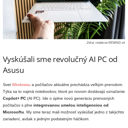
Zdroj: redakcia REWIND.sk
Vyskúšali sme revolučný AI PC od
Asusu
Svet
Windowsu
a počítačov aktuálne prechádza veľkým prerodom.
Týka sa to najmä notebookov, ktoré po novom dostávajú označenie
Copilot+ PC
(AI PC). Ide o úplne novú generáciu prenosných
počítačov s plne
integrovanou umelou inteligenciou od
Microsoftu
. My sme teraz mali možnosť vyskúšať jedno z takýchto
zariadení, avšak s jedným podstatným háčikom.