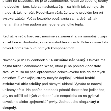
písaní na klávesnici, no je to zvládnuteľné. Avšak zo spodnej strany
notebooku – tam, kde sa nachádza čip – sa hliník tak zohreje, že
na dotyk takmer páli. Podotýkam však, že toto je problém len pri
vysokej záťaži. Počas bežného používania sa hardvér až tak
nenamáha a tým pádom ani negeneruje toľko tepla.
Keď už je reč o hardvéri, musíme sa zamerať aj na samotný dizajn
a niektoré rozhodnutia, ktoré konštruktéri spravili. Doteraz sme totiž
hovorili primárne o vnútorných komponentoch.
Navonok je ASUS Zenbook S 16
vizuálne nádherný
. Oslovila ma
najmä farba Scandinavian White, ktorá je na pohľad v podstate
sivá. Veľmi sa mi páči opracovanie celokovového tela do matných
odtieňov. Z vonkajšej strany navyše dopĺňajú vzhľad
lesklé
strieborné uhlopriečky
pod rôznymi uhlami. Vytvára to naozaj
unikátny efekt. Na pohľad notebook pôsobí dostatočne jedinečne,
aby sa odlíšil od iných zariadení, ale nespolieha sa na gýčové
osvetlenie alebo „gejmerské“ prvky. Jednoducho
elegantný a
dospelý
.