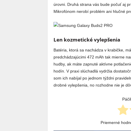
úrovni. Druhá strana vás bude počuť aj pr
Mikrofónom nerobí problém ani hlučné pros
Len kozmetické vylepšenia
Batéria, ktorá sa nachádza v krabičke, m
predchádzajúcimi 472 mAh tak mierne nará
hudby, ak máte zapnuté aktívne potlačeni
hodín. V praxi slúchadlá vydržia dostatočn
som ich nabíjal po jednom týždni pravidel
drobné vylepšenia, no rozhodne nie je d
Páči
Priemerné hodn