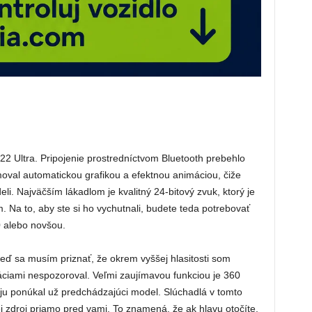
 Ultra. Pripojenie prostredníctvom Bluetooth prebehlo
oval automatickou grafikou a efektnou animáciou, čiže
i. Najväčším lákadlom je kvalitný 24-bitový zvuk, ktorý je
a to, aby ste si ho vychutnali, budete teda potrebovať
 alebo novšou.
keď sa musím priznať, že okrem vyššej hlasitosti som
áciami nespozoroval. Veľmi zaujímavou funkciou je 360
 ju ponúkal už predchádzajúci model. Slúchadlá v tomto
j zdroj priamo pred vami. To znamená, že ak hlavu otočíte,