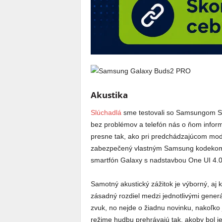
Akustika
Slúchadlá
sme testovali so Samsungom S22
bez problémov a telefón nás o ňom inform
presne tak, ako pri predchádzajúcom model
zabezpečený vlastným Samsung kodekom. N
smartfón Galaxy s nadstavbou One UI 4.0
Samotný akustický zážitok je výborný, aj 
zásadný rozdiel medzi jednotlivými gener
zvuk, no nejde o žiadnu novinku, nakoľko
režime hudbu prehrávajú tak, akoby bol je