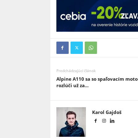
Predchádzajúci článok
Alpine A110 sa so spaľovacím mot
rozlúči už za…
Karol Gajdoš