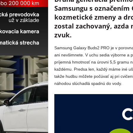
Samsungu s označením G
kozmetické zmeny a dro
zostal zachovaný, azda 
zvuk.
Samsung Galaxy Buds2 PRO je v porovnan
ani nevšimnete. V uchu sedia výborne a pr
príjemná hmotnosť na úrovni 5,5 gramu n
každému. Predsa len, každý máme iné uši
takže hudbu môžete počúvať aj pri cvičen
náhodou slúchadlá spadnú do vody.