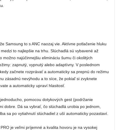
ku.
že Samsung to s ANC naozaj vie. Aktívne potlačenie hluku
í medzi to najlepšie na trhu. Slúchadlá sú vybavené až
čo možno najúčinnejšiu elimináciu šumu či okolitých
 režimy: zapnutý, vypnutý alebo adaptívny. V poslednom
kedy začnete rozprávať a automaticky sa prepnú do režimu
nu zásadnú nevýhodu a to síce, že pokiaľ si zvyknete
vate a automaticky upraví hlasitosť.
 jednoducho, pomocou dotykových gest (podržanie
mi dobre. Dá sa vybrať, čo slúchadlá urobia po jednom,
ba sa po vytiahnutí slúchadiel z uší automaticky pozastaví.
RO je veľmi príjemné a kvalita hovoru je na vysokej