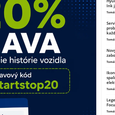
Hyun
Ink 
Tomáš
Serv
prob
kaž
Tomáš
Nový
zabo
Tomáš
Ikon
spaľ
elek
Tomáš
Lege
Focu
Tomáš