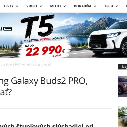
TESTY
VIDEO
MOTO
PORADŇA
TECH
xy Buds2 PRO, oplatí sa upgradovať?
Naj
g Galaxy Buds2 PRO,
ať?
vých štupľových slúchadiel od