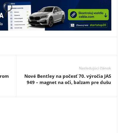
Nasledujúci článok
orom
Nové Bentley na počesť 70. výročia JAS
949 – magnet na oči, balzam pre dušu