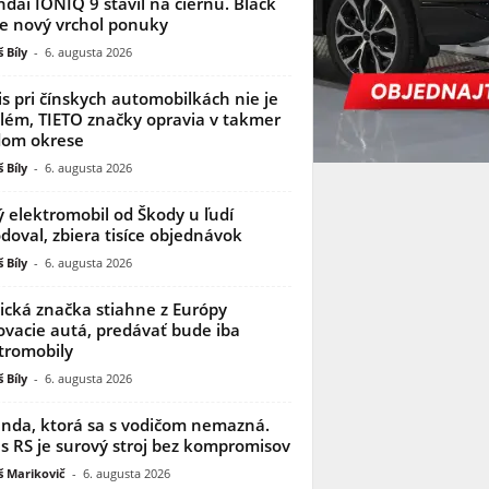
dai IONIQ 9 stavil na čiernu. Black
je nový vrchol ponuky
 Bíly
-
6. augusta 2026
is pri čínskych automobilkách nie je
lém, TIETO značky opravia v takmer
dom okrese
 Bíly
-
6. augusta 2026
 elektromobil od Škody u ľudí
doval, zbiera tisíce objednávok
 Bíly
-
6. augusta 2026
ická značka stiahne z Európy
ovacie autá, predávať bude iba
tromobily
 Bíly
-
6. augusta 2026
nda, ktorá sa s vodičom nemazná.
s RS je surový stroj bez kompromisov
 Marikovič
-
6. augusta 2026