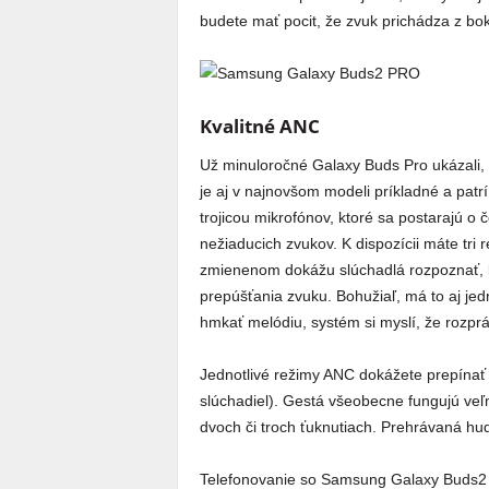
budete mať pocit, že zvuk prichádza z bo
Kvalitné ANC
Už minuloročné Galaxy Buds Pro ukázali, 
je aj v najnovšom modeli príkladné a patr
trojicou mikrofónov, ktoré sa postarajú o 
nežiaducich zvukov. K dispozícii máte tri
zmienenom dokážu slúchadlá rozpoznať, 
prepúšťania zvuku. Bohužiaľ, má to aj jed
hmkať melódiu, systém si myslí, že rozprá
Jednotlivé režimy ANC dokážete prepínať
slúchadiel). Gestá všeobecne fungujú veľ
dvoch či troch ťuknutiach. Prehrávaná hud
Telefonovanie so Samsung Galaxy Buds2 P