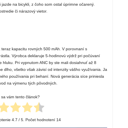
i jazde na bicykli, z čoho som ostal úprimne očarený.
tredie či nárazový vietor.
á teraz kapacitu rovných 500 mAh. V porovnaní s
stla. Výrobca deklaruje 5-hodinovú výdrž pri počúvaní
e hluku. Pri vypnutom ANC by ste mali dosiahnuť až 8
e dlho, všetko však závisí od intenzity vášho využívania. Ja
ného používania pri behaní. Nová generácia síce priniesla
ôvod na výmenu tých pôvodných.
l sa vám tento článok?
otenie
4.7
/ 5. Počet hodnotení
14