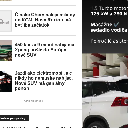
- Advertisement -
ledné príspevky