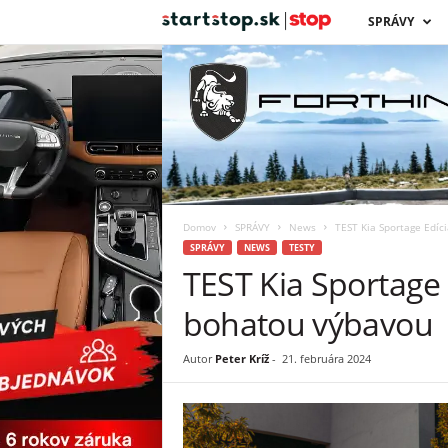
s
SPRÁVY
t
a
r
t
Domov
SPRÁVY
News
TEST Kia Sportage Edíc
s
SPRÁVY
NEWS
TESTY
TEST Kia Sportage 
t
bohatou výbavou
o
Autor
Peter Kríž
-
21. februára 2024
p