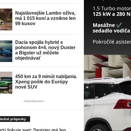
- Advertisement -
ledné príspevky
tti šokuje svet: Destrier má len