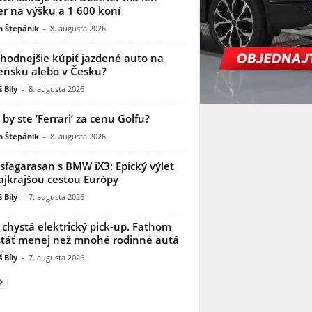
r na výšku a 1 600 koní
n Štepánik
-
8. augusta 2026
ýhodnejšie kúpiť jazdené auto na
ensku alebo v Česku?
 Bíly
-
8. augusta 2026
i by ste ’Ferrari’ za cenu Golfu?
n Štepánik
-
8. augusta 2026
sfagarasan s BMW iX3: Epický výlet
ajkrajšou cestou Európy
 Bíly
-
7. augusta 2026
 chystá elektrický pick-up. Fathom
táť menej než mnohé rodinné autá
 Bíly
-
7. augusta 2026