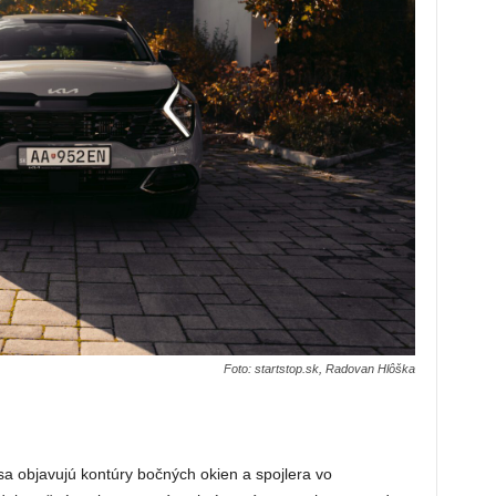
Foto: startstop.sk, Radovan Hlôška
a objavujú kontúry bočných okien a spojlera vo