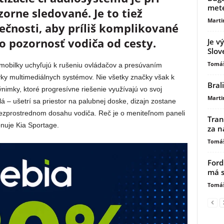
mete
rne sledované. Je to tiež
Marti
pečnosti, aby príliš komplikované
 pozornosť vodiča od cesty.
Je v
Slov
Tomáš
mobilky uchyľujú k rušeniu ovládačov a presúvaním
ky multimediálnych systémov. Nie všetky značky však k
Bral
ýnimky, ktoré progresívne riešenie využívajú vo svoj
Marti
lá – ušetrí sa priestor na palubnej doske, dizajn zostane
 v bezprostrednom dosahu vodiča. Reč je o meniteľnom paneli
Tran
onuje Kia Sportage.
za n
Tomáš
Ford
má s
Tomáš