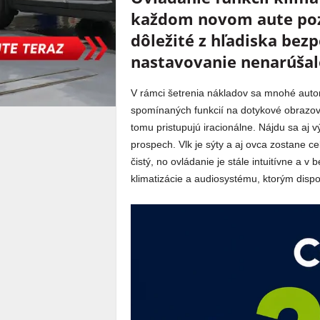
každom novom aute pozo
dôležité z hľadiska bez
nastavovanie nenarúšalo
V rámci šetrenia nákladov sa mnohé auto
spomínaných funkcií na dotykové obrazov
tomu pristupujú iracionálne. Nájdu sa aj v
prospech. Vlk je sýty a aj ovca zostane ce
čistý, no ovládanie je stále intuitívne a
klimatizácie a audiosystému, ktorým disp