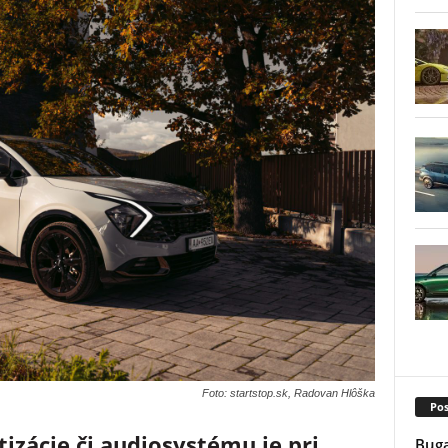
Foto: startstop.sk, Radovan Hlôška
Pos
izácie či audiosystému je pri
Buga