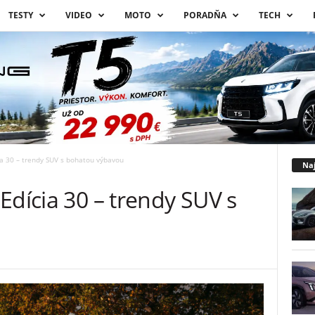
TESTY
VIDEO
MOTO
PORADŇA
TECH
ia 30 – trendy SUV s bohatou výbavou
Naj
Edícia 30 – trendy SUV s