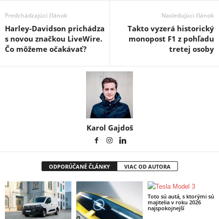
Predchádzajúci článok
Nasledujúci článok
Harley-Davidson prichádza
Takto vyzerá historický
s novou značkou LiveWire.
monopost F1 z pohľadu
Čo môžeme očakávať?
tretej osoby
Karol Gajdoš
ODPORÚČANÉ ČLÁNKY
VIAC OD AUTORA
Toto sú autá, s ktorými sú
majitelia v roku 2026
najspokojnejší