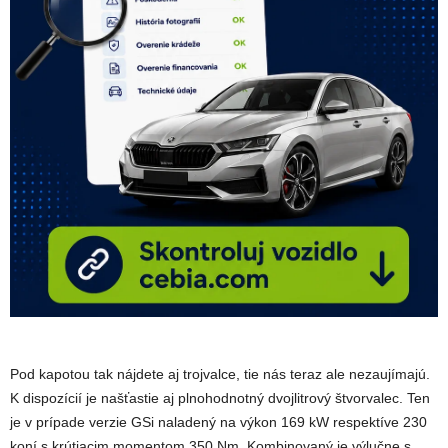
Pod kapotou tak nájdete aj trojvalce, tie nás teraz ale nezaujímajú.
K dispozícií je našťastie aj plnohodnotný dvojlitrový štvorvalec. Ten
je v prípade verzie GSi naladený na výkon 169 kW respektíve 230
koní s krútiacim momentom 350 Nm. Kombinovaný je výlučne s