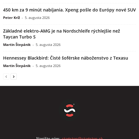
450 km za 9 minút nabíjania. Xpeng pošle do Európy nové SUV
Peter Kríž
-
5. augusta 2026
Základné elektro-AMG je na Nordschleife rýchlejšie než
Taycan Turbo S
Martin Štepánik
-
5. augusta 2026
Hennessey Blackbird: Čisté šoférske náboženstvo z Texasu
Martin Štepánik
-
5. augusta 2026
Napíšte nám:
startstop@startstop.sk