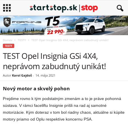
Domov
TESTY
TEST Opel Insignia GSi 4X4, neprávom zabudnutý unikát!
TESTY
TEST Opel Insignia GSi 4X4,
neprávom zabudnutý unikát!
Autor
Karol Gajdoš
-
14. mája 2021
Nový motor a skvelý pohon
Prejdime rovno k tým podstatným zmenám a to je práve pohonná
sústava. V rámci faceliftu Insignie prišli na rad aj samotné
motorizácie. Kým doteraz v tom bol riadny chaos, aktuálne si kúpite
motory priamo od Oplu respektíve koncernu PSA.