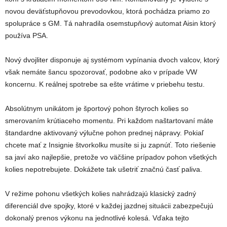
novou deväťstupňovou prevodovkou, ktorá pochádza priamo zo
spolupráce s GM. Tá nahradila osemstupňový automat Aisin ktorý
používa PSA.
Nový dvojliter disponuje aj systémom vypínania dvoch valcov, ktorý
však nemáte šancu spozorovať, podobne ako v prípade VW
koncernu. K reálnej spotrebe sa ešte vrátime v priebehu testu.
Absolútnym unikátom je športový pohon štyroch kolies so
smerovaním krútiaceho momentu. Pri každom naštartovaní máte
štandardne aktivovaný výlučne pohon prednej nápravy. Pokiaľ
chcete mať z Insignie štvorkolku musíte si ju zapnúť. Toto riešenie
sa javí ako najlepšie, pretože vo väčšine prípadov pohon všetkých
kolies nepotrebujete. Dokážete tak ušetriť značnú časť paliva.
V režime pohonu všetkých kolies nahrádzajú klasický zadný
diferenciál dve spojky, ktoré v každej jazdnej situácii zabezpečujú
dokonalý prenos výkonu na jednotlivé kolesá. Vďaka tejto