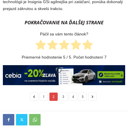
technológii je Insignia GSi agilnejšia pri zatáčaní, ponúka dokonalý
prejazd zákrutou a skvelú trakciu.
POKRAČOVANIE NA ĎALŠEJ STRANE
Páčil sa vám tento článok?
Priemerné hodnotenie
5
/ 5. Počet hodnotení
7
1
2
3
4
5