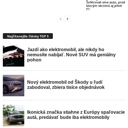
Šoférovali sme auto, pred
ktorým skrotnú aj piloti
F1
Najčítanejšie články TOP 5