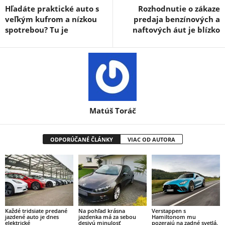
Hľadáte praktické auto s
Rozhodnutie o zákaze
veľkým kufrom a nízkou
predaja benzínových a
spotrebou? Tu je
naftových áut je blízko
Matúš Toráč
ODPORÚČANÉ ČLÁNKY
VIAC OD AUTORA
Každé tridsiate predané
Na pohľad krásna
Verstappen s
jazdené auto je dnes
jazdenka má za sebou
Hamiltonom mu
elektrické
desivú minulosť
pozerajú na zadné svetlá.