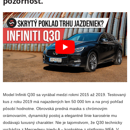
pozornosť.
Model Infiniti Q30 sa vyrábal medzi rokmi 2015 až 2019. Testovaný
kus z roku 2019 má najazdených len 50 000 km a na prvý pohľad
pôsobí hodnotne. Obrovská predná maska s chrómovým
orámovaním, dynamický postoj a elegantné línie karosérie mu
dodávajú luxusný charakter. Nie je tajomstvom, že Q30 technicky
vychádza z Mercedesu triedy A – konkrétne z platformy MFA. V