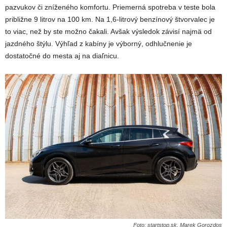
pazvukov či zníženého komfortu. Priemerná spotreba v teste bola
približne 9 litrov na 100 km. Na 1,6-litrový benzínový štvorvalec je
to viac, než by ste možno čakali. Avšak výsledok závisí najmä od
jazdného štýlu. Výhľad z kabíny je výborný, odhlučnenie je
dostatočné do mesta aj na diaľnicu.
Foto: startstop.sk, Marek Gorozdos