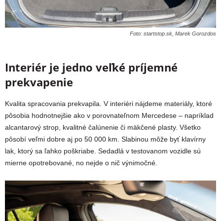
Foto: startstop.sk, Marek Gorozdos
Interiér je jedno veľké príjemné
prekvapenie
Kvalita spracovania prekvapila. V interiéri nájdeme materiály, ktoré
pôsobia hodnotnejšie ako v porovnateľnom Mercedese – napríklad
alcantarový strop, kvalitné čalúnenie či mäkčené plasty. Všetko
pôsobí veľmi dobre aj po 50 000 km. Slabinou môže byť klavírny
lak, ktorý sa ľahko poškriabe. Sedadlá v testovanom vozidle sú
mierne opotrebované, no nejde o nič výnimočné.