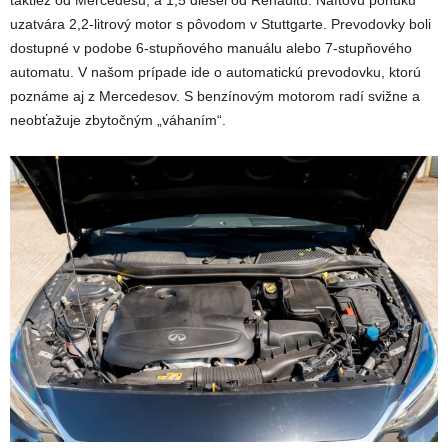
taktiež od Mercedesu, a 1,5 diesel od Renaultu. Naftovú ponuku
uzatvára 2,2-litrový motor s pôvodom v Stuttgarte. Prevodovky boli
dostupné v podobe 6-stupňového manuálu alebo 7-stupňového
automatu. V našom prípade ide o automatickú prevodovku, ktorú
poznáme aj z Mercedesov. S benzínovým motorom radí svižne a
neobťažuje zbytočným „váhaním“.