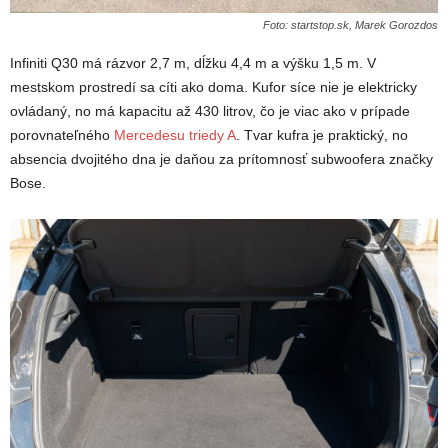
Foto: startstop.sk, Marek Gorozdos
Infiniti Q30 má rázvor 2,7 m, dĺžku 4,4 m a výšku 1,5 m. V
mestskom prostredí sa cíti ako doma. Kufor síce nie je elektricky
ovládaný, no má kapacitu až 430 litrov, čo je viac ako v prípade
porovnateľného
Mercedesu triedy A
. Tvar kufra je praktický, no
absencia dvojitého dna je daňou za prítomnosť subwoofera značky
Bose.