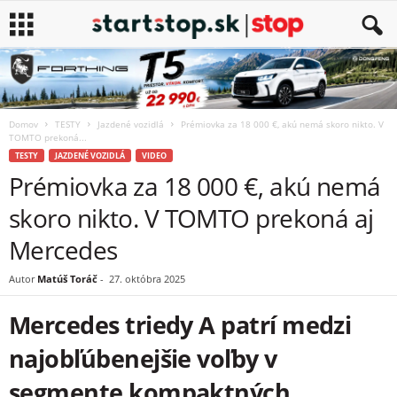
Domov
TESTY
Jazdené vozidlá
Prémiovka za 18 000 €, akú nemá skoro nikto. V
TOMTO prekoná...
TESTY
JAZDENÉ VOZIDLÁ
VIDEO
Prémiovka za 18 000 €, akú nemá
skoro nikto. V TOMTO prekoná aj
Mercedes
Autor
Matúš Toráč
-
27. októbra 2025
Mercedes triedy A patrí medzi
najobľúbenejšie voľby v
segmente kompaktných