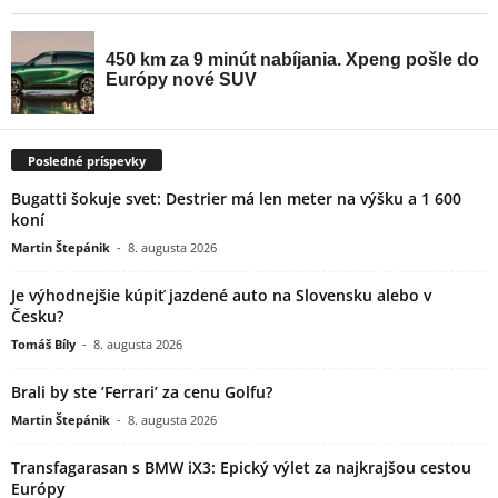
Posledné príspevky
Bugatti šokuje svet: Destrier má len meter na výšku a 1 600
koní
Martin Štepánik
-
8. augusta 2026
Je výhodnejšie kúpiť jazdené auto na Slovensku alebo v
Česku?
Tomáš Bíly
-
8. augusta 2026
Brali by ste ’Ferrari’ za cenu Golfu?
Martin Štepánik
-
8. augusta 2026
Transfagarasan s BMW iX3: Epický výlet za najkrajšou cestou
Európy