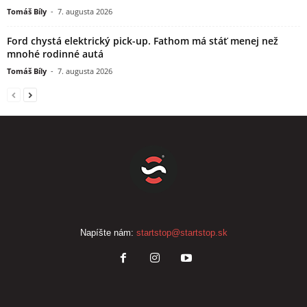
Tomáš Bíly
-
7. augusta 2026
Ford chystá elektrický pick-up. Fathom má stáť menej než
mnohé rodinné autá
Tomáš Bíly
-
7. augusta 2026
Napíšte nám:
startstop@startstop.sk