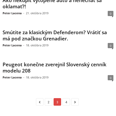
Ako nekúpiť vytopené auto a nenechať sa
oklamať?!
Peter Lacena
-
21. októbra 2019
0
Smútite za klasickým Defenderom? Vrátiť sa
má pod značkou Grenadier.
Peter Lacena
-
18. októbra 2019
0
Peugeot konečne zverejnil Slovenský cenník
modelu 208
Peter Lacena
-
18. októbra 2019
0
2
3
4