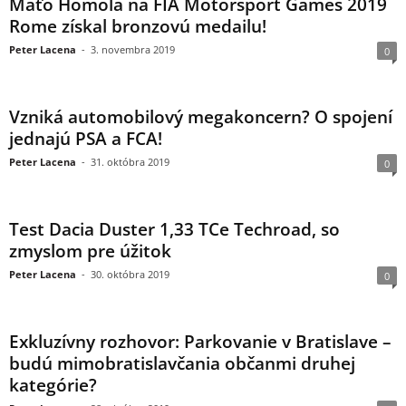
Maťo Homola na FIA Motorsport Games 2019
Rome získal bronzovú medailu!
Peter Lacena
-
3. novembra 2019
0
Vzniká automobilový megakoncern? O spojení
jednajú PSA a FCA!
Peter Lacena
-
31. októbra 2019
0
Test Dacia Duster 1,33 TCe Techroad, so
zmyslom pre úžitok
Peter Lacena
-
30. októbra 2019
0
Exkluzívny rozhovor: Parkovanie v Bratislave –
budú mimobratislavčania občanmi druhej
kategórie?