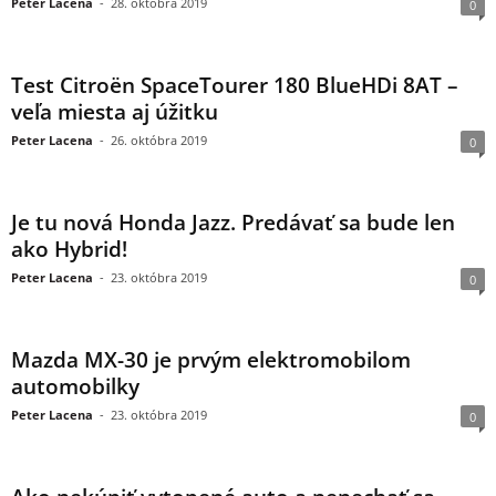
Peter Lacena
-
28. októbra 2019
0
Test Citroën SpaceTourer 180 BlueHDi 8AT –
veľa miesta aj úžitku
Peter Lacena
-
26. októbra 2019
0
Je tu nová Honda Jazz. Predávať sa bude len
ako Hybrid!
Peter Lacena
-
23. októbra 2019
0
Mazda MX-30 je prvým elektromobilom
automobilky
Peter Lacena
-
23. októbra 2019
0