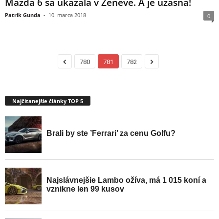
Mazda 6 sa ukázala v Ženeve. A je úžasná!
Patrik Gunda
-
10. marca 2018
0
780
781
782
Najčítanejšie články TOP 5