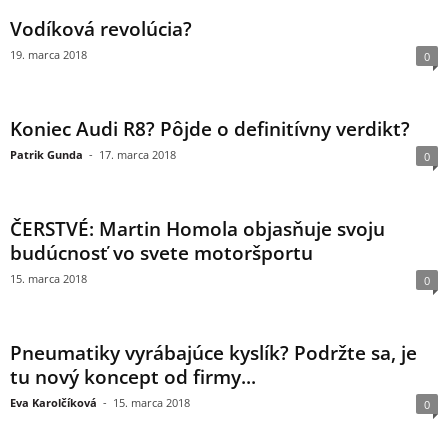
Vodíková revolúcia?
19. marca 2018
0
Koniec Audi R8? Pôjde o definitívny verdikt?
Patrik Gunda
-
17. marca 2018
0
ČERSTVÉ: Martin Homola objasňuje svoju
budúcnosť vo svete motoršportu
15. marca 2018
0
Pneumatiky vyrábajúce kyslík? Podržte sa, je
tu nový koncept od firmy...
Eva Karolčíková
-
15. marca 2018
0