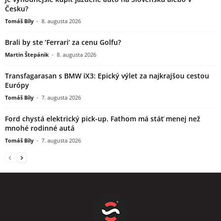
Česku?
Tomáš Bíly
-
8. augusta 2026
Brali by ste ’Ferrari’ za cenu Golfu?
Martin Štepánik
-
8. augusta 2026
Transfagarasan s BMW iX3: Epický výlet za najkrajšou cestou
Európy
Tomáš Bíly
-
7. augusta 2026
Ford chystá elektrický pick-up. Fathom má stáť menej než
mnohé rodinné autá
Tomáš Bíly
-
7. augusta 2026