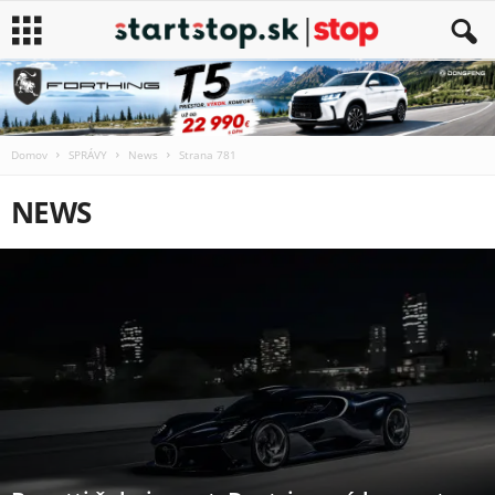
Domov
SPRÁVY
News
Strana 781
NEWS