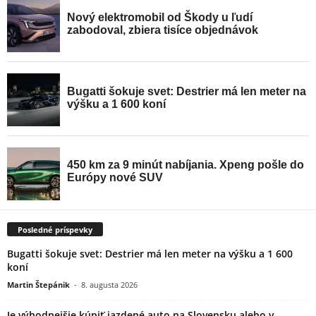
Posledné príspevky
Bugatti šokuje svet: Destrier má len meter na výšku a 1 600
koní
Martin Štepánik
-
8. augusta 2026
Je výhodnejšie kúpiť jazdené auto na Slovensku alebo v