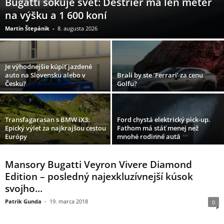
Bugatti šokuje svet: Destrier má len meter
na výšku a 1 600 koní
Martin Štepánik
-
8. augusta 2026
Je výhodnejšie kúpiť jazdené
auto na Slovensku alebo v
Brali by ste ’Ferrari’ za cenu
Česku?
Golfu?
Transfagarasan s BMW iX3:
Ford chystá elektrický pick-up.
Epický výlet za najkrajšou cestou
Fathom má stáť menej než
Európy
mnohé rodinné autá
Mansory Bugatti Veyron Vivere Diamond
Edition – posledný najexkluzívnejší kúsok
svojho...
Patrik Gunda
-
19. marca 2018
0