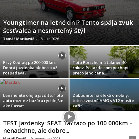
Youngtimer na letné dni? Tento spája zvuk
šesťvalca a nesmrteľný štýl
Tomáš Marikovič
-
18. júla 2026
Prvý Kodiaq po 200 000 km:
Toto Porsche má takmer 40
Dobrá jazdenka alebo sa už
rokov. Po jazde som pochopil,
rozpadáva?
prečo jeho cena...
Len meníte olej a jazdíte. Toto
Zabudnite na elektromobily,
auto mizne z bazáru rýchlejšie
toto skvostné AMG s V12 musíte
ako Passat
zažiť
TEST Jazdenky: SEAT Tarraco po 100 000km –
nenadchne, ale dobre...
Matúš Toráč
-
9. novembra 2023