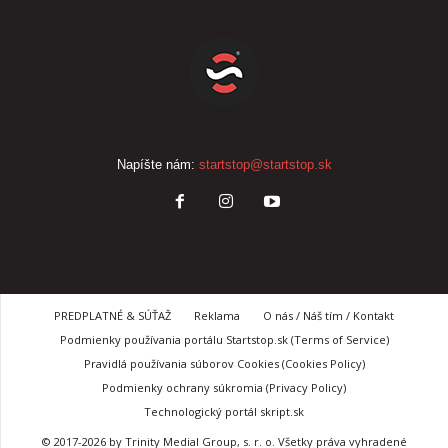
Napíšte nám:
startstop@startstop.sk
PREDPLATNÉ & SÚŤAŽ
Reklama
O nás / Náš tím / Kontakt
Podmienky používania portálu Startstop.sk (Terms of Service)
Pravidlá používania súborov Cookies (Cookies Policy)
Podmienky ochrany súkromia (Privacy Policy)
Technologický portál skript.sk
© 2017-2026 by Trinity Medial Group, s. r. o. Všetky práva vyhradené