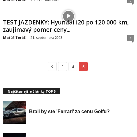
0
TEST JAZDENKY: Hyundai i20 po 120 000 km,
zaujímavý pomer ceny...
Matúš Toráč
-
21. septembra 2023
1
3
4
5
Najčítanejšie články TOP 5