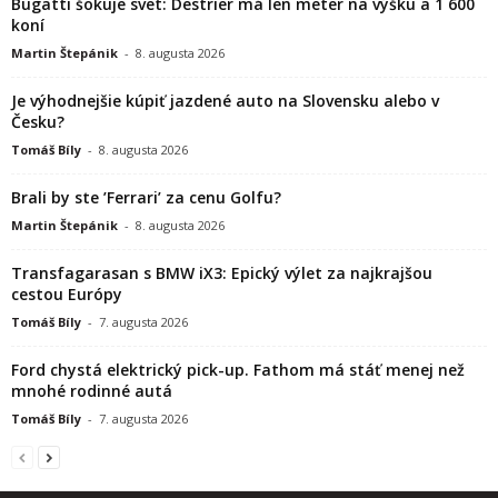
Bugatti šokuje svet: Destrier má len meter na výšku a 1 600
koní
Martin Štepánik
-
8. augusta 2026
Je výhodnejšie kúpiť jazdené auto na Slovensku alebo v
Česku?
Tomáš Bíly
-
8. augusta 2026
Brali by ste ’Ferrari’ za cenu Golfu?
Martin Štepánik
-
8. augusta 2026
Transfagarasan s BMW iX3: Epický výlet za najkrajšou
cestou Európy
Tomáš Bíly
-
7. augusta 2026
Ford chystá elektrický pick-up. Fathom má stáť menej než
mnohé rodinné autá
Tomáš Bíly
-
7. augusta 2026