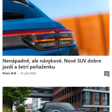
Nenápadné, ale návykové. Nové SUV dobre
jazdí a šetrí peňaženku
Peter Kríž
-
14. júla 2025
0