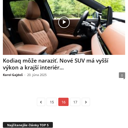
Kodiaq môže naraziť. Nové SUV má vyšší
výkon a krajší interiér...
Karol Gajdoš
-
20. júna 2025
0
15
16
17
Najčítanejšie články TOP 5