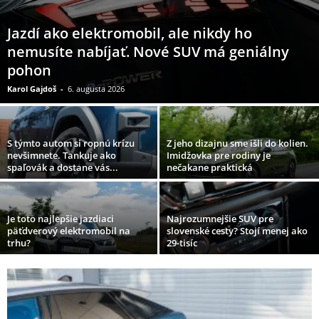
Jazdí ako elektromobil, ale nikdy ho
nemusíte nabíjať. Nové SUV má geniálny
pohon
Karol Gajdoš
-
6. augusta 2026
S týmto autom si ropnú krízu
Z jeho dizajnu sme išli do kolien.
nevšimnete. Tankuje ako
Imidžovka pre rodiny je
spaľovák a dostane vás...
nečakane praktická
Je toto najlepšie jazdiaci
Najrozumnejšie SUV pre
päťdverový elektromobil na
slovenské cesty? Stojí menej ako
trhu?
29-tisíc