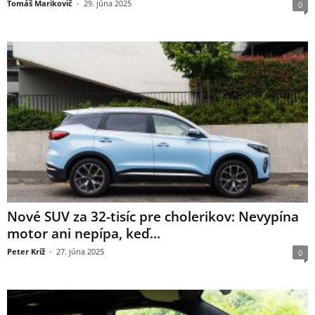
Tomáš Marikovič
-
29. júna 2025
0
Nové SUV za 32-tisíc pre cholerikov: Nevypína
motor ani nepípa, keď...
Peter Kríž
-
27. júna 2025
0