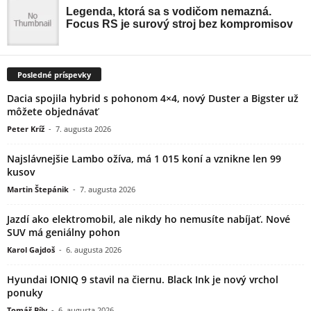
Posledné príspevky
Dacia spojila hybrid s pohonom 4×4, nový Duster a Bigster už
môžete objednávať
Peter Kríž
-
7. augusta 2026
Najslávnejšie Lambo ožíva, má 1 015 koní a vznikne len 99
kusov
Martin Štepánik
-
7. augusta 2026
Jazdí ako elektromobil, ale nikdy ho nemusíte nabíjať. Nové
SUV má geniálny pohon
Karol Gajdoš
-
6. augusta 2026
Hyundai IONIQ 9 stavil na čiernu. Black Ink je nový vrchol
ponuky
Tomáš Bíly
-
6. augusta 2026