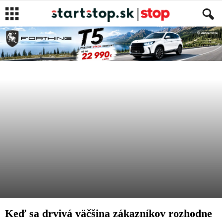
LIFESTYLE
VIDEO
Autor
Eva Karolčíková
-
14. mája 2019
Keď sa drvivá väčšina zákazníkov rozhodne