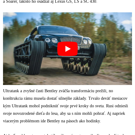
a Soarer, takisto ho osádzal aj Lexus GS, LS a SC 430.
Ultratank a zvyšné časti Bentley zväčša transformáciu prežili, no
konštrukcia rámu musela dostať silnejšie základy. Trvalo deväť mesiacov
kým Ultratank mohol podniknúť svoje prvé kroky do sveta. Rusi odniesli
svoje novozrodené dieťa do lesa, aby sa s ním mohli pohrať. Aj napriek
viacerým problémom ide Bentley na pásoch ako hodinky.