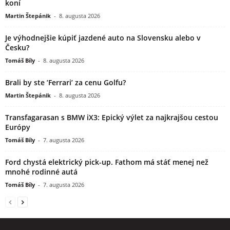
koní
Martin Štepánik
-
8. augusta 2026
Je výhodnejšie kúpiť jazdené auto na Slovensku alebo v
Česku?
Tomáš Bíly
-
8. augusta 2026
Brali by ste ’Ferrari’ za cenu Golfu?
Martin Štepánik
-
8. augusta 2026
Transfagarasan s BMW iX3: Epický výlet za najkrajšou cestou
Európy
Tomáš Bíly
-
7. augusta 2026
Ford chystá elektrický pick-up. Fathom má stáť menej než
mnohé rodinné autá
Tomáš Bíly
-
7. augusta 2026