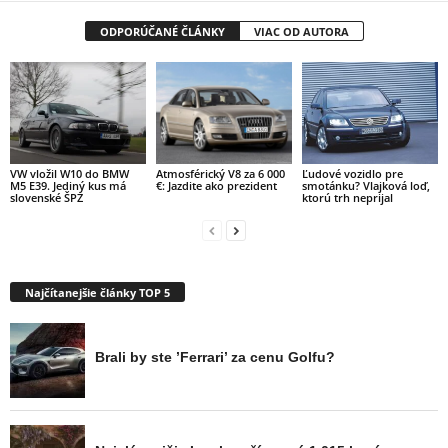
ODPORÚČANÉ ČLÁNKY
VIAC OD AUTORA
VW vložil W10 do BMW
Ľudové vozidlo pre
Atmosférický V8 za 6 000
M5 E39. Jediný kus má
smotánku? Vlajková loď,
€: Jazdite ako prezident
slovenské ŠPZ
ktorú trh neprijal
Najčítanejšie články TOP 5