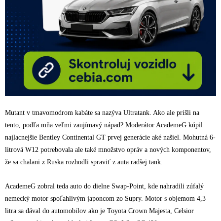
Mutant v tmavomodrom kabáte sa nazýva Ultratank. Ako ale prišli na
tento, podľa mňa veľmi zaujímavý nápad? Moderátor AcademeG kúpil
najlacnejšie Bentley Continental GT prvej generácie aké našiel. Mohutná 6-
litrová W12 potrebovala ale také množstvo opráv a nových komponentov,
že sa chalani z Ruska rozhodli spraviť z auta radšej tank.
AcademeG zobral teda auto do dielne Swap-Point, kde nahradili zúfalý
nemecký motor spoľahlivým japoncom zo Supry. Motor s objemom 4,3
litra sa dával do automobilov ako je Toyota Crown Majesta, Celsior