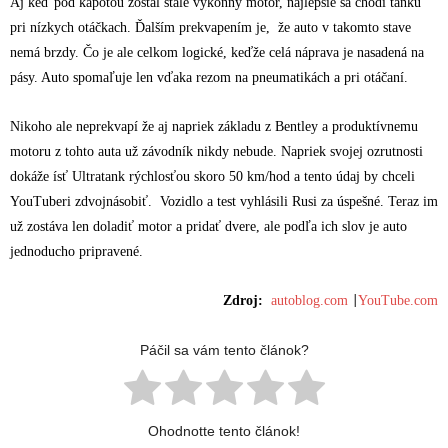
Aj keď pod kapotou zostal stále výkonný motor, najlepšie sa chodí tanku
pri nízkych otáčkach. Ďalším prekvapením je, že auto v takomto stave
nemá brzdy. Čo je ale celkom logické, keďže celá náprava je nasadená na
pásy. Auto spomaľuje len vďaka rezom na pneumatikách a pri otáčaní.
Nikoho ale neprekvapí že aj napriek základu z Bentley a produktívnemu
motoru z tohto auta už závodník nikdy nebude. Napriek svojej ozrutnosti
dokáže ísť Ultratank rýchlosťou skoro 50 km/hod a tento údaj by chceli
YouTuberi zdvojnásobiť. Vozidlo a test vyhlásili Rusi za úspešné. Teraz im
už zostáva len doladiť motor a pridať dvere, ale podľa ich slov je auto
jednoducho pripravené.
Zdroj:
autoblog.com
YouTube.com
|
Páčil sa vám tento článok?
Ohodnotte tento článok!