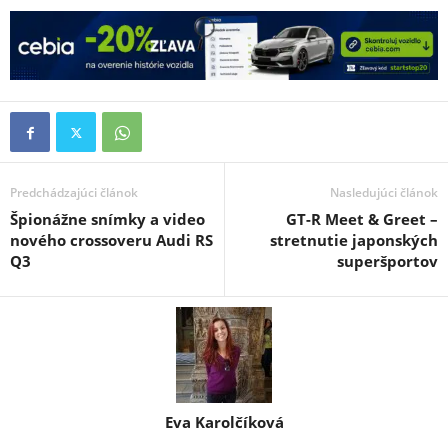
Predchádzajúci článok
Nasledujúci článok
Špionážne snímky a video
GT-R Meet & Greet –
nového crossoveru Audi RS
stretnutie japonských
Q3
superšportov
Eva Karolčíková