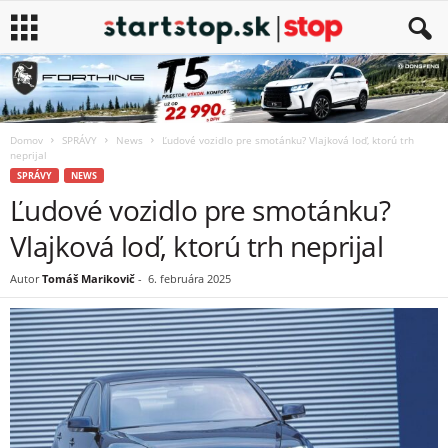
Domov
SPRÁVY
News
Ľudové vozidlo pre smotánku? Vlajková loď, ktorú trh
neprijal
SPRÁVY
NEWS
Ľudové vozidlo pre smotánku?
Vlajková loď, ktorú trh neprijal
Autor
Tomáš Marikovič
-
6. februára 2025