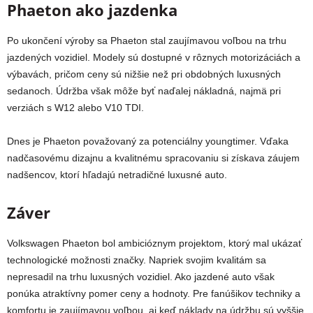
Phaeton ako jazdenka
Po ukončení výroby sa Phaeton stal zaujímavou voľbou na trhu
jazdených vozidiel. Modely sú dostupné v rôznych motorizáciách a
výbavách, pričom ceny sú nižšie než pri obdobných luxusných
sedanoch. Údržba však môže byť naďalej nákladná, najmä pri
verziách s W12 alebo V10 TDI.
Dnes je Phaeton považovaný za potenciálny youngtimer. Vďaka
nadčasovému dizajnu a kvalitnému spracovaniu si získava záujem
nadšencov, ktorí hľadajú netradičné luxusné auto.
Záver
Volkswagen Phaeton bol ambicióznym projektom, ktorý mal ukázať
technologické možnosti značky. Napriek svojim kvalitám sa
nepresadil na trhu luxusných vozidiel. Ako jazdené auto však
ponúka atraktívny pomer ceny a hodnoty. Pre fanúšikov techniky a
komfortu je zaujímavou voľbou, aj keď náklady na údržbu sú vyššie