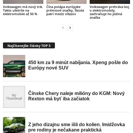
Volkswagen má nový trik.
Čína potápa európske
Volkswagen prehráva boj
Takto ušetríte na
prémiové značky, Škoda
o elektromobily,
elektromobile až 50 %
patrí medzi víťazov
zachraňuje ho jediná
značka
Najčítanejšie články TOP 5