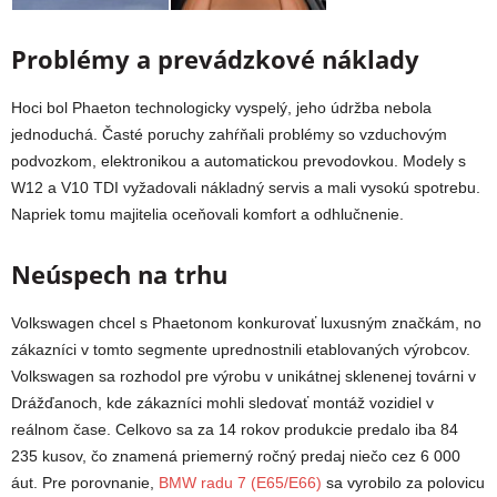
Problémy a prevádzkové náklady
Hoci bol Phaeton technologicky vyspelý, jeho údržba nebola
jednoduchá. Časté poruchy zahŕňali problémy so vzduchovým
podvozkom, elektronikou a automatickou prevodovkou. Modely s
W12 a V10 TDI vyžadovali nákladný servis a mali vysokú spotrebu.
Napriek tomu majitelia oceňovali komfort a odhlučnenie.
Neúspech na trhu
Volkswagen chcel s Phaetonom konkurovať luxusným značkám, no
zákazníci v tomto segmente uprednostnili etablovaných výrobcov.
Volkswagen sa rozhodol pre výrobu v unikátnej sklenenej továrni v
Drážďanoch, kde zákazníci mohli sledovať montáž vozidiel v
reálnom čase. Celkovo sa za 14 rokov produkcie predalo iba 84
235 kusov, čo znamená priemerný ročný predaj niečo cez 6 000
áut. Pre porovnanie,
BMW radu 7 (E65/E66)
sa vyrobilo za polovicu