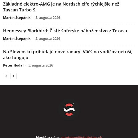
Základné elektro-AMG je na Nordschleife rýchlejšie než
Taycan Turbo S
Martin Štepánik
-
5. augusta 2026
Hennessey Blackbird: Čisté šoférske náboženstvo z Texasu
Martin Štepánik
-
5. augusta 2026
Na Slovensku pribúdajú nové radary. Väčšina vodičov netuší,
ako fungujú
Peter Hodal
-
5. augusta 2026
Napíšte nám:
startstop@startstop.sk