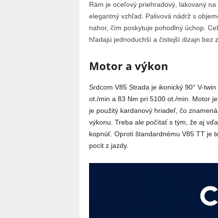
Rám je oceľový priehradový, lakovaný na 
elegantný vzhľad. Palivová nádrž s objemo
nahor, čím poskytuje pohodlný úchop. Celkov
hľadajú jednoduchší a čistejší dizajn bez
Motor a výkon
Srdcom V85 Strada je ikonický 90° V-twin
ot./min a 83 Nm pri 5100 ot./min. Motor
je použitý kardanový hriadeľ, čo znamená 
výkonu. Treba ale počítať s tým, že aj vď
kopnúť. Oproti štandardnému V85 TT je t
pocit z jazdy.