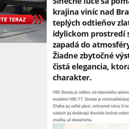
Slnečné lúče sa pom
krajina viníc nad Br
teplých odtieňov zla
idylickom prostredí s
zapadá do atmosféry
Žiadne zbytočné výst
čistá elegancia, kto
charakter.
V85 Strada je odklon od klasického adven
modelmi V85 TT. Strada je minimalistickej
Chýba jej veľké plexi, ochranné rámy či t
nádych jej dodávajú ikonické bočné vzdu
značky už desaťročia.