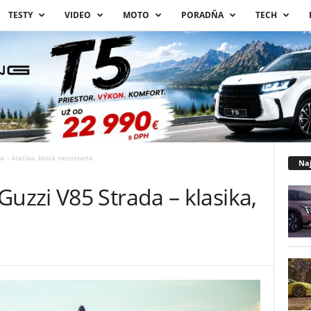
TESTY
VIDEO
MOTO
PORADŇA
TECH
– klasika, ktorá nezostarla
Naj
zzi V85 Strada – klasika,