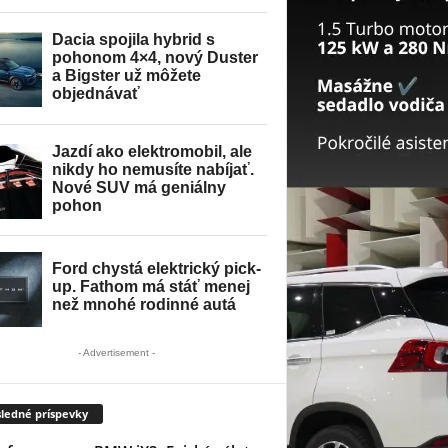
- Advertisement -
ledné príspevky