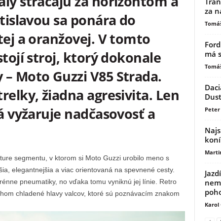
aly strácajú za horizontom a
Tran
za n
atislavou sa ponára do
Tomáš
tej a oranžovej. V tomto
Ford
tojí stroj, ktorý dokonale
má s
Tomáš
 – Moto Guzzi V85 Strada.
Daci
relky, žiadna agresivita. Len
Dust
rá vyžaruje nadčasovosť a
Peter 
Najs
koní
Marti
ture segmentu, v ktorom si Moto Guzzi urobilo meno s
šia, elegantnejšia a viac orientovaná na spevnené cesty.
Jazd
nemu
erénne pneumatiky, no vďaka tomu vyniknú jej línie. Retro
poh
chom chladené hlavy valcov, ktoré sú poznávacím znakom
Karol