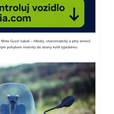
 Moto Guzzi čakali – hlboký, charizmatický a plný emócií.
ným pohybom motorky do strany kvôli typickému