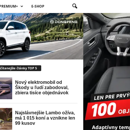
PREMIUM+
E-SHOP
čítanejšie články TOP 5