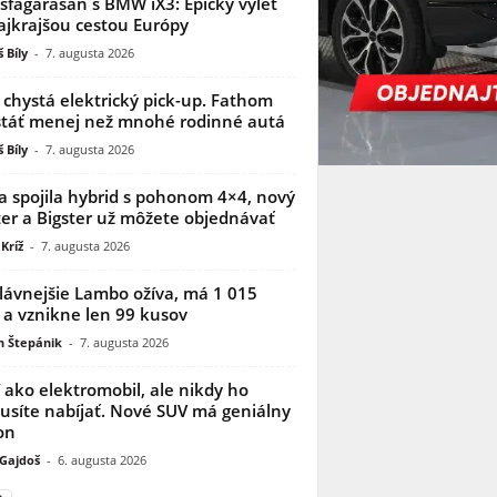
sfagarasan s BMW iX3: Epický výlet
ajkrajšou cestou Európy
 Bíly
-
7. augusta 2026
 chystá elektrický pick-up. Fathom
táť menej než mnohé rodinné autá
 Bíly
-
7. augusta 2026
a spojila hybrid s pohonom 4×4, nový
er a Bigster už môžete objednávať
Kríž
-
7. augusta 2026
lávnejšie Lambo ožíva, má 1 015
 a vznikne len 99 kusov
n Štepánik
-
7. augusta 2026
í ako elektromobil, ale nikdy ho
síte nabíjať. Nové SUV má geniálny
on
 Gajdoš
-
6. augusta 2026