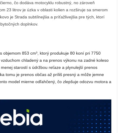
čierno, čo dodáva motocyklu robustný, no zároveň
m 23 litrov je úzka v oblasti kolien a rozširuje sa smerom
o je Strada subtílnejšia a príťažlivejšia pre tých, ktorí
 zbytočných doplnkov.
 s objemom 853 cm³, ktorý produkuje 80 koní pri 7750
 je vzduchom chladený a na prenos výkonu na zadné koleso
menej starostí s údržbou reťaze a plynulejší prenos
aka tomu je prenos občas až príliš presný a môže jemne
ento model mierne odľahčený, čo zlepšuje odozvu motora a