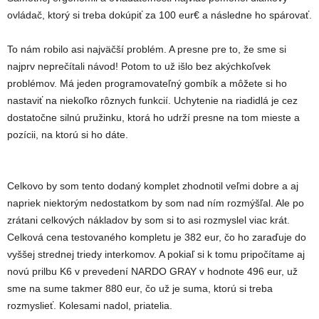
ovládač, ktorý si treba dokúpiť za 100 eur€ a následne ho spárovať.
To nám robilo asi najväčší problém. A presne pre to, že sme si
najprv neprečítali návod! Potom to už išlo bez akýchkoľvek
problémov. Má jeden programovateľný gombík a môžete si ho
nastaviť na niekoľko rôznych funkcií. Uchytenie na riadidlá je cez
dostatočne silnú pružinku, ktorá ho udrží presne na tom mieste a
pozícii, na ktorú si ho dáte.
Celkovo by som tento dodaný komplet zhodnotil veľmi dobre a aj
napriek niektorým nedostatkom by som nad ním rozmýšľal. Ale po
zrátani celkových nákladov by som si to asi rozmyslel viac krát.
Celková cena testovaného kompletu je 382 eur, čo ho zaraďuje do
vyššej strednej triedy interkomov. A pokiaľ si k tomu pripočítame aj
novú prilbu K6 v prevedení NARDO GRAY v hodnote 496 eur, už
sme na sume takmer 880 eur, čo už je suma, ktorú si treba
rozmyslieť. Kolesami nadol, priatelia.