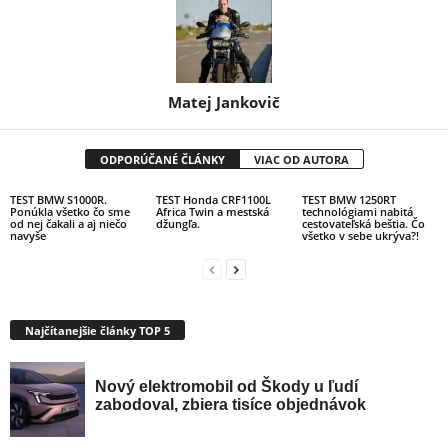
Matej Jankovič
ODPORÚČANÉ ČLÁNKY
VIAC OD AUTORA
TEST BMW S1000R.
TEST Honda CRF1100L
TEST BMW 1250RT
Ponúkla všetko čo sme
Africa Twin a mestská
technológiami nabitá
od nej čakali a aj niečo
džungľa.
cestovateľská beštia. Čo
navyše
všetko v sebe ukrýva?!
Najčítanejšie články TOP 5