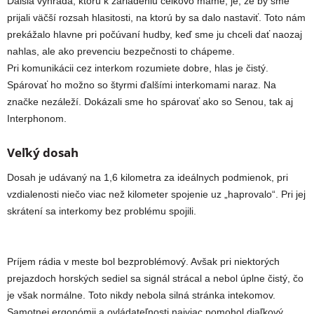
Ďalšia výhrada, ktorú k zariadeniu celkovo máme, je, že by sme
prijali väčší rozsah hlasitosti, na ktorú by sa dalo nastaviť. Toto nám
prekážalo hlavne pri počúvaní hudby, keď sme ju chceli dať naozaj
nahlas, ale ako prevenciu bezpečnosti to chápeme.
Pri komunikácii cez interkom rozumiete dobre, hlas je čistý.
Spárovať ho možno so štyrmi ďalšími interkomami naraz. Na
značke nezáleží. Dokázali sme ho spárovať ako so Senou, tak aj
Interphonom.
Veľký dosah
Dosah je udávaný na 1,6 kilometra za ideálnych podmienok, pri
vzdialenosti niečo viac než kilometer spojenie uz „haprovalo“. Pri jej
skrátení sa interkomy bez problému spojili.
Príjem rádia v meste bol bezproblémový. Avšak pri niektorých
prejazdoch horských sediel sa signál strácal a nebol úplne čistý, čo
je však normálne. Toto nikdy nebola silná stránka intekomov.
Samotnej ergonómii a ovládateľnosti najviac pomohol diaľkový