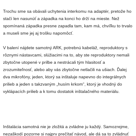
Trochu sme sa obávali uchytenia interkomu na adaptér, pretože ho
stačí len nasunúť a západka na konci ho drží na mieste. Než
spomínaná západka presne zapadla tam, kam má, chvíľku to trvalo
a museli sme jej aj trošku napomôcť.
V balení nájdete samotný ARK, potrebnú kabeláž, reproduktory s
rôznymi nástavcami, slúžiacimi na to, aby ste reproduktory nemali
zbytočne utopené v prilbe a nestrácali tým hlasitosť a
zrozumiteľnosť, alebo aby vás zbytočne netlačili na ušiach. Ďalej
dva mikrofóny, jeden, ktorý sa inštaluje napevno do integrálnych
prilieb a jeden s takzvaným „husím krkom“, ktorý je vhodný do
vyklápacích prilieb a k tomu dostatok inštalačného materiálu.
Inštalácia samotná nie je zložitá a zvládne ju každý. Samozrejme,
nezaškodí pozorne si najprv prečítať návod, ale dá sa to zvládnuť