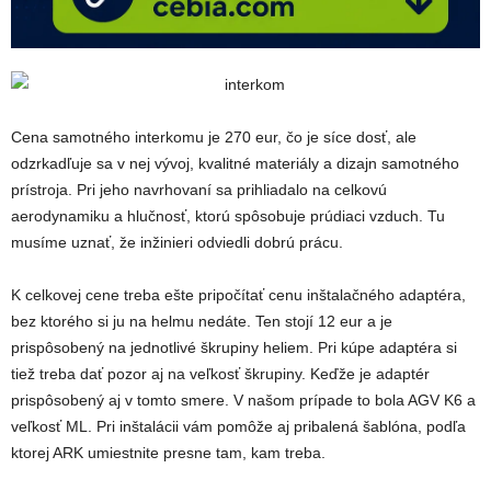
Cena samotného interkomu je 270 eur, čo je síce dosť, ale
odzrkadľuje sa v nej vývoj, kvalitné materiály a dizajn samotného
prístroja. Pri jeho navrhovaní sa prihliadalo na celkovú
aerodynamiku a hlučnosť, ktorú spôsobuje prúdiaci vzduch. Tu
musíme uznať, že inžinieri odviedli dobrú prácu.
K celkovej cene treba ešte pripočítať cenu inštalačného adaptéra,
bez ktorého si ju na helmu nedáte. Ten stojí 12 eur a je
prispôsobený na jednotlivé škrupiny heliem. Pri kúpe adaptéra si
tiež treba dať pozor aj na veľkosť škrupiny. Keďže je adaptér
prispôsobený aj v tomto smere. V našom prípade to bola AGV K6 a
veľkosť ML. Pri inštalácii vám pomôže aj pribalená šablóna, podľa
ktorej ARK umiestnite presne tam, kam treba.