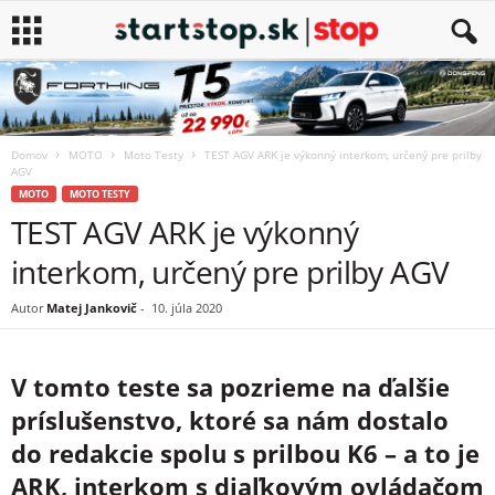
Domov
MOTO
Moto Testy
TEST AGV ARK je výkonný interkom, určený pre prilby
AGV
MOTO
MOTO TESTY
TEST AGV ARK je výkonný
interkom, určený pre prilby AGV
Autor
Matej Jankovič
-
10. júla 2020
V tomto teste sa pozrieme na ďalšie
príslušenstvo, ktoré sa nám dostalo
do redakcie spolu s prilbou K6 – a to je
ARK, interkom s diaľkovým ovládačom