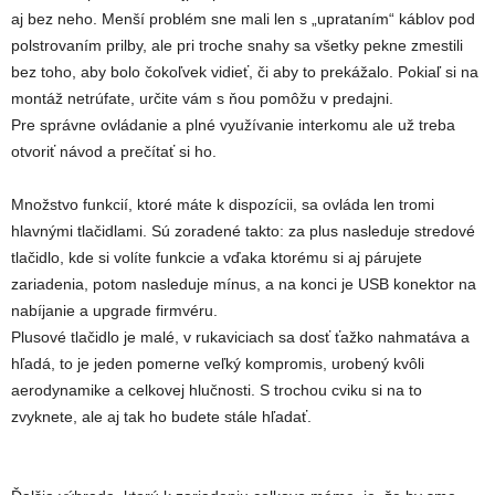
aj bez neho. Menší problém sne mali len s „uprataním“ káblov pod
polstrovaním prilby, ale pri troche snahy sa všetky pekne zmestili
bez toho, aby bolo čokoľvek vidieť, či aby to prekážalo. Pokiaľ si na
montáž netrúfate, určite vám s ňou pomôžu v predajni.
Pre správne ovládanie a plné využívanie interkomu ale už treba
otvoriť návod a prečítať si ho.
Množstvo funkcií, ktoré máte k dispozícii, sa ovláda len tromi
hlavnými tlačidlami. Sú zoradené takto: za plus nasleduje stredové
tlačidlo, kde si volíte funkcie a vďaka ktorému si aj párujete
zariadenia, potom nasleduje mínus, a na konci je USB konektor na
nabíjanie a upgrade firmvéru.
Plusové tlačidlo je malé, v rukaviciach sa dosť ťažko nahmatáva a
hľadá, to je jeden pomerne veľký kompromis, urobený kvôli
aerodynamike a celkovej hlučnosti. S trochou cviku si na to
zvyknete, ale aj tak ho budete stále hľadať.