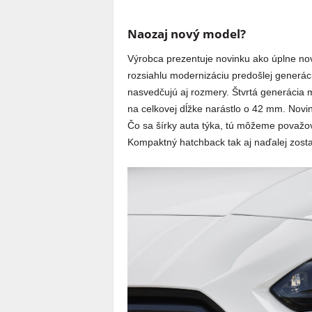
Naozaj nový model?
Výrobca prezentuje novinku ako úplne nov
rozsiahlu modernizáciu predošlej generá
nasvedčujú aj rozmery. Štvrtá generácia m
na celkovej dĺžke narástlo o 42 mm. Novi
Čo sa šírky auta týka, tú môžeme považova
Kompaktný hatchback tak aj naďalej zost