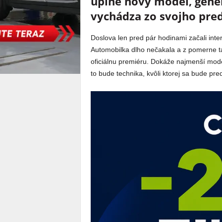
úplne nový model, gen
vychádza zo svojho pred
Doslova len pred pár hodinami začali in
Automobilka dlho nečakala a z pomerne ta
oficiálnu premiéru. Dokáže najmenší mode
to bude technika, kvôli ktorej sa bude pre