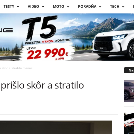
TESTY
VIDEO
MOTO
PORADŇA
TECH
 skôr a stratilo manuál
Naj
išlo skôr a stratilo