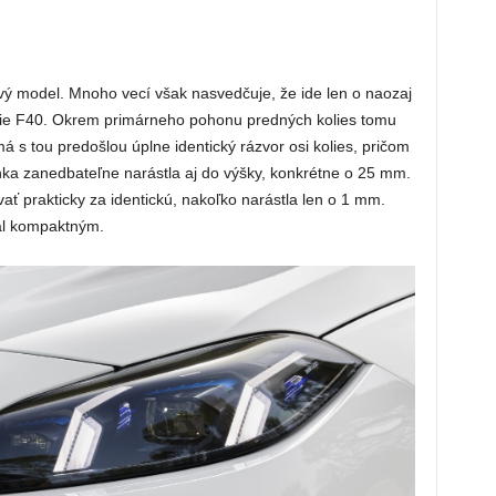
ý model. Mnoho vecí však nasvedčuje, že ide len o naozaj
cie F40. Okrem primárneho pohonu predných kolies tomu
á s tou predošlou úplne identický rázvor osi kolies, pričom
nka zanedbateľne narástla aj do výšky, konkrétne o 25 mm.
ť prakticky za identickú, nakoľko narástla len o 1 mm.
al kompaktným.