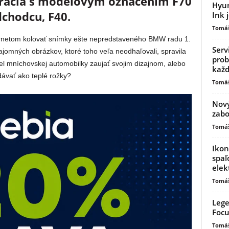
erácia s modelovým označením F70
Hyun
chodcu, F40.
Ink 
Tomáš
ternetom kolovať snímky ešte nepredstaveného BMW radu 1.
Serv
jomných obrázkov, ktoré toho veľa neodhaľovali, spravila
prob
l mníchovskej automobilky zaujať svojim dizajnom, alebo
kaž
dávať ako teplé rožky?
Tomáš
Nový
zabo
Tomáš
Ikon
spaľ
elek
Tomáš
Lege
Focu
Tomáš