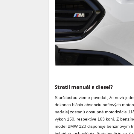
Stratil manuál a diesel?
S určitosťou vieme povedať, že nová jedn
dokonca hlásia absenciu naftových motoro
naďalej zostanú dostupné motorizácie 118d
výkon 150, respektíve 163 koní. Z benzíno
model BMW 120 disponuje benzínovým tro
hybridná technológia. Spriahnutý je so 7