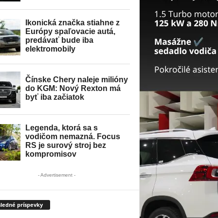
- Advertisement -
ledné príspevky