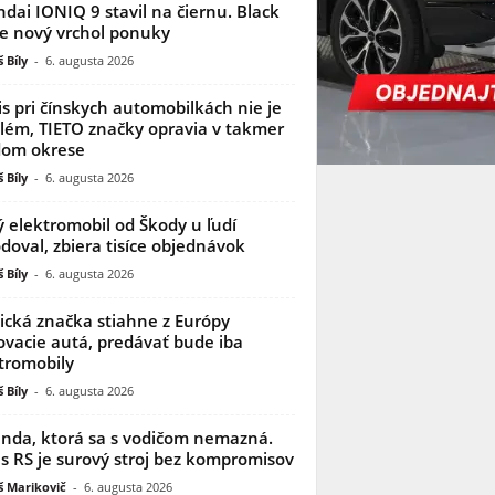
dai IONIQ 9 stavil na čiernu. Black
je nový vrchol ponuky
 Bíly
-
6. augusta 2026
is pri čínskych automobilkách nie je
lém, TIETO značky opravia v takmer
dom okrese
 Bíly
-
6. augusta 2026
 elektromobil od Škody u ľudí
doval, zbiera tisíce objednávok
 Bíly
-
6. augusta 2026
ická značka stiahne z Európy
ovacie autá, predávať bude iba
tromobily
 Bíly
-
6. augusta 2026
nda, ktorá sa s vodičom nemazná.
s RS je surový stroj bez kompromisov
 Marikovič
-
6. augusta 2026