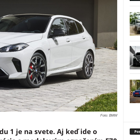
Foto: BMW
u 1 je na svete. Aj keď ide o
Pos