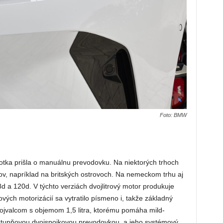
Foto: BMW
otka prišla o manuálnu prevodovku. Na niektorých trhoch
v, napríklad na britských ostrovoch. Na nemeckom trhu aj
 a 120d. V týchto verziách dvojlitrový motor produkuje
vých motorizácií sa vytratilo písmeno i, takže základný
jvalcom s objemom 1,5 litra, ktorému pomáha mild-
-stupňovou dvojspojkovou prevodovkou, a jeho systémový