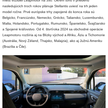
miest vozidiel Leapmotor na 350. Okrem toho v priebehu
nasledujúcich troch rokov plánuje Stellantis uviesť na trh jeden
model ročne. Prvé európske trhy zapojené do konca roka sú
Belgicko, Francúzsko, Nemecko, Grécko, Taliansko, Luxembursko,
Malta, Holandsko, Portugalsko, Rumunsko, Španielsko, Švajčiarsko
a Spojené kráľovstvo. Od 4. štvrťroka 2024 sa obchodné operácie
Leapmotoru rozšíria aj na Blízky východ a Afriku, Áziu a Tichomorie
(Austrália, Nový Zéland, Thajsko, Malajzia), ako aj Južnú Ameriku
(Brazília a Čile).