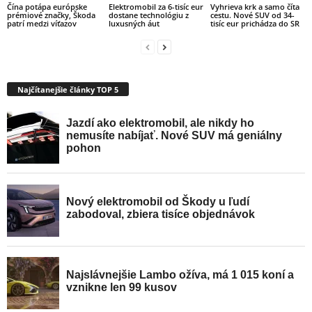
Čína potápa európske
Elektromobil za 6-tisíc eur
Vyhrieva krk a samo číta
prémiové značky, Škoda
dostane technológiu z
cestu. Nové SUV od 34-
patrí medzi víťazov
luxusných áut
tisíc eur prichádza do SR
Najčítanejšie články TOP 5