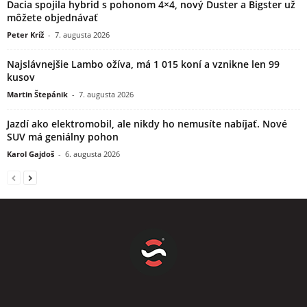
Dacia spojila hybrid s pohonom 4×4, nový Duster a Bigster už
môžete objednávať
Peter Kríž
-
7. augusta 2026
Najslávnejšie Lambo ožíva, má 1 015 koní a vznikne len 99
kusov
Martin Štepánik
-
7. augusta 2026
Jazdí ako elektromobil, ale nikdy ho nemusíte nabíjať. Nové
SUV má geniálny pohon
Karol Gajdoš
-
6. augusta 2026