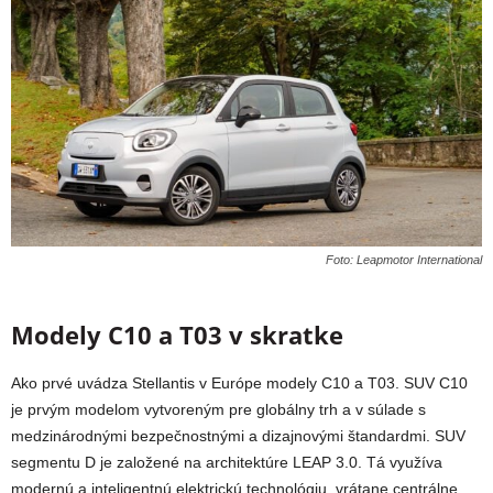
Foto: Leapmotor International
Modely C10 a T03 v skratke
Ako prvé uvádza Stellantis v Európe modely C10 a T03. SUV C10
je prvým modelom vytvoreným pre globálny trh a v súlade s
medzinárodnými bezpečnostnými a dizajnovými štandardmi. SUV
segmentu D je založené na architektúre LEAP 3.0. Tá využíva
modernú a inteligentnú elektrickú technológiu, vrátane centrálne