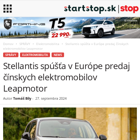
Domov
SPRÁVY
Elektromobilita
Stellantis spúšťa v Európe predaj čínskych
elektromobilov Leapmotor
SPRÁVY
ELEKTROMOBILITA
NEWS
Stellantis spúšťa v Európe predaj
čínskych elektromobilov
Leapmotor
Autor
Tomáš Bíly
-
27. septembra 2024