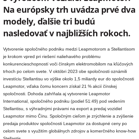
Na európsky trh uvádza prvé dva
modely, ďalšie tri budú
nasledovať v najbližších rokoch.
Vytvorenie spoločného podniku medzi Leapmotorom a
Stellantisom
je krokom vpred pri riešení naliehavého problému
konkurencieschopností voči čínskym elektromobilom na kľúčových
trhoch po celom svete. V októbri 2023 obe spoločnosti oznámili
investíciu Stellantisu vo výške okolo 1,5 miliardy eur do spoločnosti
Leapmotor, vďaka čomu koncern získal 21 % akcií čínskej
spoločnosti. Dohoda zahŕňala aj vytvorenie Leapmotor
International, spoločného podniku (podiel 51:49) pod vedením
Stellantisu
, s výhradnými právami na export a predaj vozidiel
Leapmotor mimo Čínu. Spoločným cieľom je zrýchlenie a zvýšenie
predaja produktov spoločnosti Leapmotor za dostupné ceny po
celom svete s využitím globálnych zdrojov a komerčného know-how
Stellantis
.