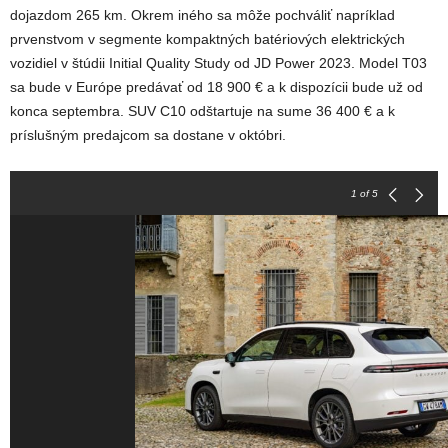
dojazdom 265 km. Okrem iného sa môže pochváliť napríklad
prvenstvom v segmente kompaktných batériových elektrických
vozidiel v štúdii Initial Quality Study od JD Power 2023. Model T03
sa bude v Európe predávať od 18 900 € a k dispozícii bude už od
konca septembra. SUV C10 odštartuje na sume 36 400 € a k
príslušným predajcom sa dostane v októbri.
1
of 5