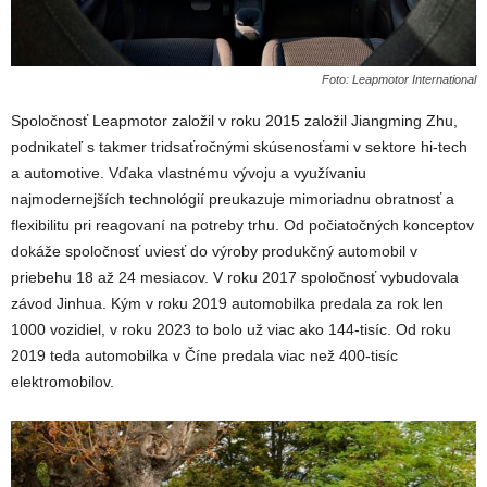
Foto: Leapmotor International
Spoločnosť Leapmotor založil v roku 2015 založil Jiangming Zhu,
podnikateľ s takmer tridsaťročnými skúsenosťami v sektore hi-tech
a automotive. Vďaka vlastnému vývoju a využívaniu
najmodernejších technológií preukazuje mimoriadnu obratnosť a
flexibilitu pri reagovaní na potreby trhu. Od počiatočných konceptov
dokáže spoločnosť uviesť do výroby produkčný automobil v
priebehu 18 až 24 mesiacov. V roku 2017 spoločnosť vybudovala
závod Jinhua. Kým v roku 2019 automobilka predala za rok len
1000 vozidiel, v roku 2023 to bolo už viac ako 144-tisíc. Od roku
2019 teda automobilka v Číne predala viac než 400-tisíc
elektromobilov.