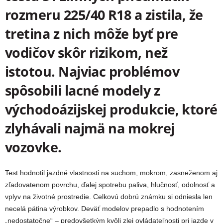
rozmeru 225/40 R18 a zistila, že
tretina z nich môže byť pre
vodičov skôr rizikom, než
istotou. Najviac problémov
spôsobili lacné modely z
východoázijskej produkcie, ktoré
zlyhávali najmä na mokrej
vozovke.
Test hodnotil jazdné vlastnosti na suchom, mokrom, zasneženom aj
zľadovatenom povrchu, ďalej spotrebu paliva, hlučnosť, odolnosť a
vplyv na životné prostredie. Celkovú dobrú známku si odniesla len
necelá pätina výrobkov. Deväť modelov prepadlo s hodnotením
„nedostatočne“ – predovšetkým kvôli zlej ovládateľnosti pri jazde v