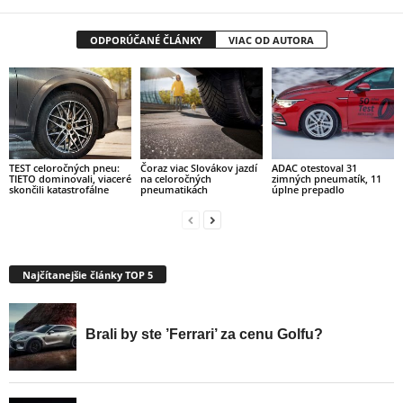
ODPORÚČANÉ ČLÁNKY
VIAC OD AUTORA
TEST celoročných pneu:
Čoraz viac Slovákov jazdí
ADAC otestoval 31
TIETO dominovali, viaceré
na celoročných
zimných pneumatík, 11
skončili katastrofálne
pneumatikách
úplne prepadlo
Najčítanejšie články TOP 5