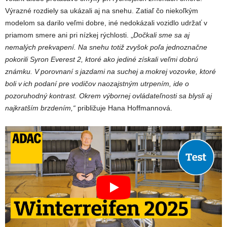
Výrazné rozdiely sa ukázali aj na snehu. Zatiaľ čo niekoľkým
modelom sa darilo veľmi dobre, iné nedokázali vozidlo udržať v
priamom smere ani pri nízkej rýchlosti. „
Dočkali sme sa aj
nemalých prekvapení. Na snehu totiž zvyšok poľa jednoznačne
pokorili Syron Everest 2, ktoré ako jediné získali veľmi dobrú
známku. V porovnaní s jazdami na suchej a mokrej vozovke, ktoré
boli v ich podaní pre vodičov naozajstným utrpením, ide o
pozoruhodný kontrast. Okrem výbornej ovládateľnosti sa blysli aj
najkratším brzdením,“
približuje Hana Hoffmannová.