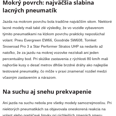
Mokrý povrch: najväčšia slabina
lacných pneumatík
Jazda na mokrom povrchu bola tradične najväčším sitom. Niektoré
lacné modely mali také zlé výsledky, že vo vozidle vybavenom
týmito pneumatikami na klzkom povrchu prakticky neposlúchal
volant. Pneu Evergreen EW66, Goodride SW608, Tomket
Snowroad Pro 3 a Star Performer Stratos UHP sa nedarilo až
natoľko, že za jazdu na mokrej vozovke nezískali ani jeden
percentuálny bod. Pri skúške zastavenia z rýchlosti 80 km/h mali
najhoršie kusy o desať metrov dlhšie brzdné dráhy ako najlepšie
testované pneumatiky, čo môže v praxi znamenať rozdiel medzi
včasným zastavením a nárazom.
Na suchu aj snehu prekvapenie
Ani jazda na suchu nebola pre všetky modely samozrejmosťou. Pri
niektorých pneumatikách sa objavovala oneskorená reakcia na
volant alebo pretáčavé šmyky pri rýchlejších zmenách smeru.