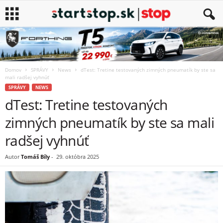
Domov
SPRÁVY
News
dTest: Tretine testovaných zimných pneumatík by ste sa
mali radšej vyhnúť
SPRÁVY
NEWS
dTest: Tretine testovaných
zimných pneumatík by ste sa mali
radšej vyhnúť
Autor
Tomáš Bíly
-
29. októbra 2025