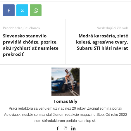
Predchádzajúci článok
Nasledujúci článok
Slovensko stanovilo
Modrá karoséria, zlaté
pravidlá chôdze, pozrite,
kolesá, agresívne tvary.
akú rýchlosť už nesmiete
Subaru STI hlási návrat
prekročiť
Tomáš Bíly
Práci redaktora sa venujem už viac než 20 rokov. Začínal som na portáli
Autovia.sk, neskôr som sa stal členom redakcie magazínu Stop. Od roku 2022
som šéfredaktorom portálu startstop.sk.