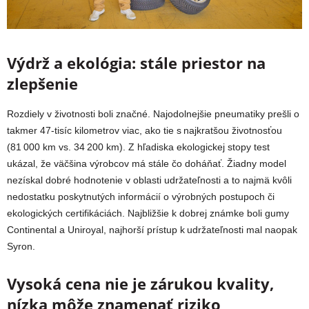
Výdrž a ekológia: stále priestor na
zlepšenie
Rozdiely v životnosti boli značné. Najodolnejšie pneumatiky prešli o
takmer 47-tisíc kilometrov viac, ako tie s najkratšou životnosťou
(81 000 km vs. 34 200 km). Z hľadiska ekologickej stopy test
ukázal, že väčšina výrobcov má stále čo doháňať. Žiadny model
nezískal dobré hodnotenie v oblasti udržateľnosti a to najmä kvôli
nedostatku poskytnutých informácií o výrobných postupoch či
ekologických certifikáciách. Najbližšie k dobrej známke boli gumy
Continental a Uniroyal, najhorší prístup k udržateľnosti mal naopak
Syron.
Vysoká cena nie je zárukou kvality,
nízka môže znamenať riziko