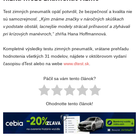
Test zimných pneumatík opäť potvrdil, že bezpečnosť a kvalita nie
sú samozrejmosť.
„Kým známe značky v náročných skúškach
v podstate obstáli, lacnejšie modely strácali priľnavosť a zlyhávali
pri krízových manévroch,“
zhŕňa Hana Hoffmannová.
Kompletné výsledky testu zimných pneumatík, vrátane prehľadu
hodnotenia všetkých 31 modelov, nájdete v októbrovom vydaní
časopisu dTest alebo na webe
www.dtest.sk
.
Páčil sa vám tento článok?
Ohodnotte tento článok!