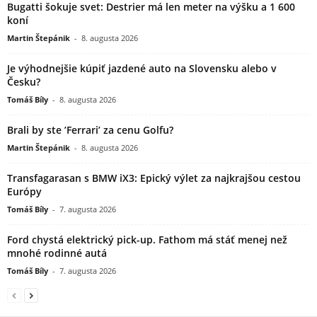
Bugatti šokuje svet: Destrier má len meter na výšku a 1 600
koní
Martin Štepánik
-
8. augusta 2026
Je výhodnejšie kúpiť jazdené auto na Slovensku alebo v
Česku?
Tomáš Bíly
-
8. augusta 2026
Brali by ste ’Ferrari’ za cenu Golfu?
Martin Štepánik
-
8. augusta 2026
Transfagarasan s BMW iX3: Epický výlet za najkrajšou cestou
Európy
Tomáš Bíly
-
7. augusta 2026
Ford chystá elektrický pick-up. Fathom má stáť menej než
mnohé rodinné autá
Tomáš Bíly
-
7. augusta 2026