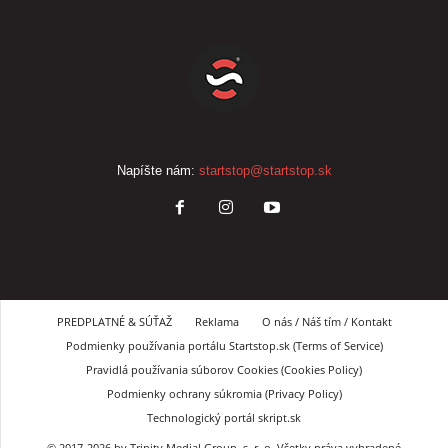
Napíšte nám:
startstop@startstop.sk
PREDPLATNÉ & SÚŤAŽ
Reklama
O nás / Náš tím / Kontakt
Podmienky používania portálu Startstop.sk (Terms of Service)
Pravidlá používania súborov Cookies (Cookies Policy)
Podmienky ochrany súkromia (Privacy Policy)
Technologický portál skript.sk
© 2017-2026 by Trinity Medial Group, s. r. o. Všetky práva vyhradené