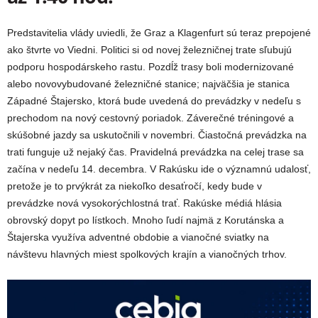
Predstavitelia vlády uviedli,
že Graz a Klagenfurt sú teraz prepojené
ako štvrte vo Viedni. Politici si od novej železničnej trate sľubujú
podporu hospodárskeho rastu. P
ozdĺž trasy boli modernizované
alebo novovybudované železničné stanice; najväčšia je stanica
Západné Štajersko, ktorá bude uvedená do prevádzky v nedeľu s
prechodom na nový cestovný poriadok. Záverečné tréningové a
skúšobné jazdy sa uskutočnili v novembri. Čiastočná prevádzka na
trati funguje už nejaký čas.
Pravidelná prevádzka na celej trase sa
začína v nedeľu 14. decembra. V Rakúsku ide o významnú udalosť,
pretože je to prvýkrát za niekoľko desaťročí, kedy bude v
prevádzke nová vysokorýchlostná trať. Rakúske médiá hlásia
obrovský dopyt po lístkoch. Mnoho ľudí najmä z Korutánska a
Štajerska využíva adventné obdobie a vianočné sviatky na
návštevu hlavných miest spolkových krajín a vianočných trhov.