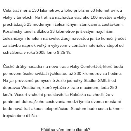
Celá trať meria 130 kilometrov, z toho približne 50 kilometrov idú
vlaky v tuneloch. Na trati sa nachádza viac ako 100 mostov a vlaky
prechádzajú 23 modernými železničnými stanicami a zastávkami.
Koralmský tunel s dĺžkou 33 kilometrov
je šiestym najdlhším
železničným tunelom na svete. Zaujímavosťou je, že konečný účet
za stavbu napriek veľkým výkyvom v cenách materiálov stúpol od
schválenia v roku 2005 len o 9,25 %.
České dráhy nasadia na novú trasu vlaky ComfortJet, ktorú budú
po novom úseku svišťať rýchlosťou až 230 kilometrov za hodinu.
N
a jar prevezmú pomyselné žezlo jednotky Stadler SMILE od
dopravcu Westbahn, ktoré vyťažia z trate maximum, teda 250
km/h. Viacerí vrcholní predstavitelia Rakúska sa zhodli, že v
ponímaní doterajšieho cestovania medzi týmito dvoma mestami
bude nová trať akousi teleportáciou. S autom bude cesta takmer
trojnásobne dlhšia.
Páčil sa vám tento článok?