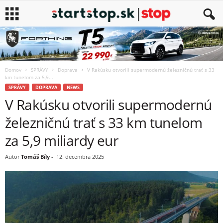
Domov
SPRÁVY
Doprava
V Rakúsku otvorili supermodernú železničnú trať s 33
km tunelom za 5,9...
SPRÁVY
DOPRAVA
NEWS
V Rakúsku otvorili supermodernú
železničnú trať s 33 km tunelom
za 5,9 miliardy eur
Autor
Tomáš Bíly
-
12. decembra 2025