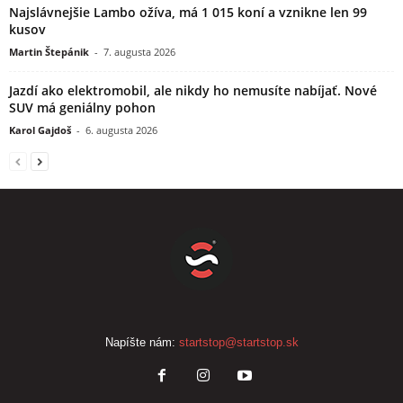
Najslávnejšie Lambo ožíva, má 1 015 koní a vznikne len 99
kusov
Martin Štepánik
-
7. augusta 2026
Jazdí ako elektromobil, ale nikdy ho nemusíte nabíjať. Nové
SUV má geniálny pohon
Karol Gajdoš
-
6. augusta 2026
Napíšte nám:
startstop@startstop.sk