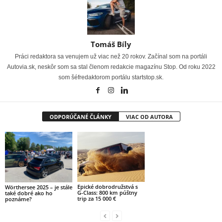
Tomáš Bíly
Práci redaktora sa venujem už viac než 20 rokov. Začínal som na portáli
Autovia.sk, neskôr som sa stal členom redakcie magazínu Stop. Od roku 2022
som šéfredaktorom portálu startstop.sk.
ODPORÚČANÉ ČLÁNKY
VIAC OD AUTORA
Epické dobrodružstvá s
Wörthersee 2025 – je stále
G-Class: 800 km púštny
také dobré ako ho
trip za 15 000 €
poznáme?