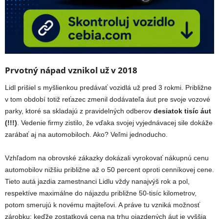
Prvotný nápad vznikol už v 2018
Lidl prišiel s myšlienkou predávať vozidlá už pred 3 rokmi. Približne
v tom období totiž reťazec zmenil dodávateľa áut pre svoje vozové
parky, ktoré sa skladajú z pravidelných odberov
desiatok tisíc áut
(!!!)
. Vedenie firmy zistilo, že vďaka svojej vyjednávacej sile dokáže
zarábať aj na automobiloch. Ako? Veľmi jednoducho.
Vzhľadom na obrovské zákazky dokázali vyrokovať nákupnú cenu
automobilov nižšiu približne až o 50 percent oproti cenníkovej cene.
Tieto autá jazdia zamestnanci Lidlu vždy nanajvýš rok a pol,
respektíve maximálne do nájazdu približne 50-tisíc kilometrov,
potom smerujú k novému majiteľovi. A práve tu vzniká možnosť
zárobku: keďže zostatková cena na trhu ojazdených áut je vyššia