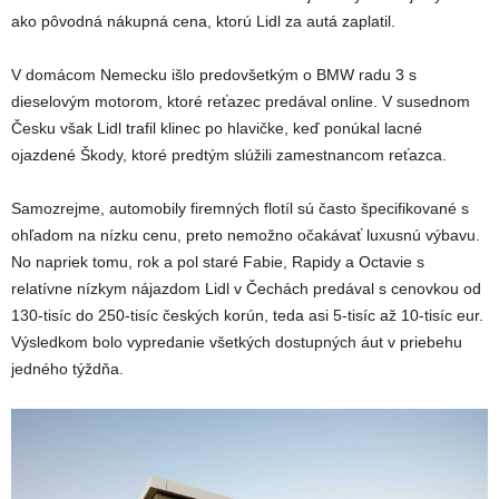
ako pôvodná nákupná cena, ktorú Lidl za autá zaplatil.
V domácom Nemecku išlo predovšetkým o BMW radu 3 s
dieselovým motorom, ktoré reťazec predával online. V susednom
Česku však Lidl trafil klinec po hlavičke, keď ponúkal lacné
ojazdené Škody, ktoré predtým slúžili zamestnancom reťazca.
Samozrejme, automobily firemných flotíl sú často špecifikované s
ohľadom na nízku cenu, preto nemožno očakávať luxusnú výbavu.
No napriek tomu, rok a pol staré Fabie, Rapidy a Octavie s
relatívne nízkym nájazdom Lidl v Čechách predával s cenovkou od
130-tisíc do 250-tisíc českých korún, teda asi 5-tisíc až 10-tisíc eur.
Výsledkom bolo vypredanie všetkých dostupných áut v priebehu
jedného týždňa.