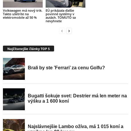
Volkswagen má nový trik.
EÚ prikázala ďalšie
Takto ušetríte na
povinné systémy v
elektromobile až 50 %
autách. TOMUTO sa
nevyhnete
Najčítanejšie články TOP 5