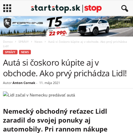
Domov
SPRÁVY
News
Autá si čoskoro kúpite aj v obchode. Ako prvý prichádza
Lidl!
SPRÁVY
NEWS
Autá si čoskoro kúpite aj v
obchode. Ako prvý prichádza Lidl!
Autor
Anton Cornak
-
11. mája 2021
Nemecký obchodný reťazec Lidl
zaradil do svojej ponuky aj
automobily. Pri rannom nákupe