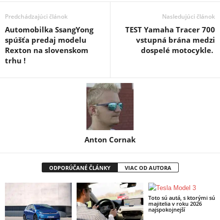
Predchádzajúci článok
Nasledujúci článok
Automobilka SsangYong
TEST Yamaha Tracer 700
spúšťa predaj modelu
vstupná brána medzi
Rexton na slovenskom
dospelé motocykle.
trhu !
Anton Cornak
ODPORÚČANÉ ČLÁNKY
VIAC OD AUTORA
Toto sú autá, s ktorými sú
majitelia v roku 2026
najspokojnejší