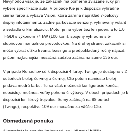
Nevýhodou však je, že zákazník má pomerne zviazané ruky pri
výbere špecifikácie auta. V prípade Kie je k dispozícii výhradne
čierna farba a výbava Vision, ktorá zahŕňa napríklad 7-palcový
displej infotainmentu, zadné parkovacie senzory, vyhrievaný volant
a sedadlá či klimatizáciu. Motor je na výber tiež len jeden, a to 1,0
T-GDI s výkonom 74 kW (100 koní), spojený výhradne s 5-
stupňovou manuálnou prevodovkou. Na druhej strane, zákazník si
môže vybrať dĺžku trvania leasingu a predpokladaný ročný nájazd,
pričom najlacnejšia mesačná sadzba začína na sume 135 eur.
V prípade Renaultov sú k dispozícii 4 farby: Twingo je dostupné v 2
odtieňoch bielej, červnej a čiernej, Clio potom namiesto bielej
pridáva modrú farbu. Tu sa však možnosti konfigurácie končia,
neexistuje možnosť voľby pohonu či výbavy. V oboch prípadoch je k
dispozícii len litrový trojvalec. Sumy začínajú na 99 eurách
(Twingo), respektíve 109 eur mesačne za väčšie Clio.
Obmedzená ponuka
Aj tentokrát je ponuka limitovaná, no Lidl zatiaľ bližšie