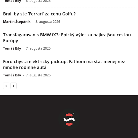
Tomáš Bíly
-
8. augusta 2026
Brali by ste ’Ferrari’ za cenu Golfu?
Martin Štepánik
-
8. augusta 2026
Transfagarasan s BMW iX3: Epický výlet za najkrajšou cestou
Európy
Tomáš Bíly
-
7. augusta 2026
Ford chystá elektrický pick-up. Fathom má stáť menej než
mnohé rodinné autá
Tomáš Bíly
-
7. augusta 2026