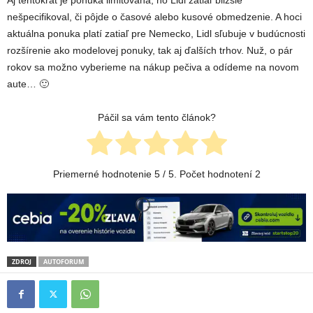
nešpecifikoval, či pôjde o časové alebo kusové obmedzenie. A hoci
aktuálna ponuka platí zatiaľ pre Nemecko, Lidl sľubuje v budúcnosti
rozšírenie ako modelovej ponuky, tak aj ďalších trhov. Nuž, o pár
rokov sa možno vyberieme na nákup pečiva a odídeme na novom
aute… 🙂
Páčil sa vám tento článok?
Priemerné hodnotenie
5
/ 5. Počet hodnotení
2
ZDROJ
AUTOFORUM