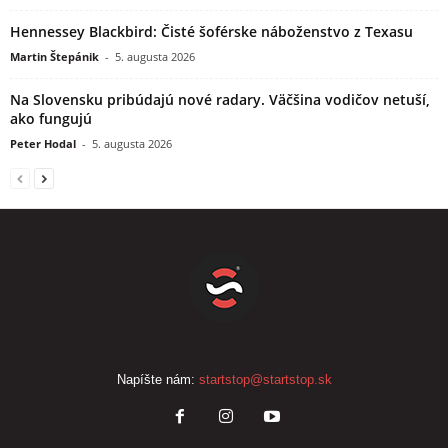
Hennessey Blackbird: Čisté šoférske náboženstvo z Texasu
Martin Štepánik
-
5. augusta 2026
Na Slovensku pribúdajú nové radary. Väčšina vodičov netuší,
ako fungujú
Peter Hodal
-
5. augusta 2026
Napíšte nám:
startstop@startstop.sk