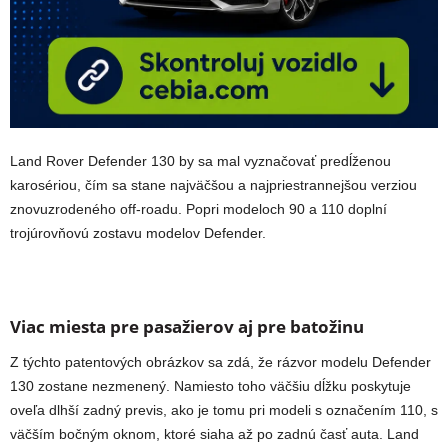
Land Rover Defender 130 by sa mal vyznačovať predĺženou
karosériou, čím sa stane najväčšou a najpriestrannejšou verziou
znovuzrodeného off-roadu. Popri modeloch 90 a 110 doplní
trojúrovňovú zostavu modelov Defender.
Viac miesta pre pasažierov aj pre batožinu
Z týchto patentových obrázkov sa zdá, že rázvor modelu Defender
130 zostane nezmenený. Namiesto toho väčšiu dĺžku poskytuje
oveľa dlhší zadný previs, ako je tomu pri modeli s označením 110, s
väčším bočným oknom, ktoré siaha až po zadnú časť auta. Land