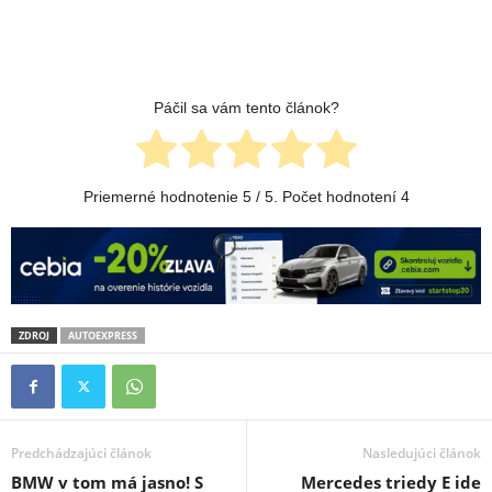
Páčil sa vám tento článok?
Priemerné hodnotenie
5
/ 5. Počet hodnotení
4
ZDROJ
AUTOEXPRESS
Predchádzajúci článok
Nasledujúci článok
BMW v tom má jasno! S
Mercedes triedy E ide