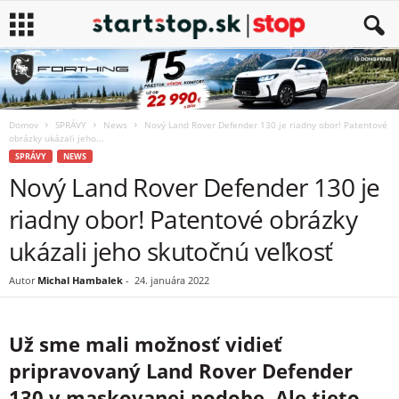
Domov
SPRÁVY
News
Nový Land Rover Defender 130 je riadny obor! Patentové
obrázky ukázali jeho...
SPRÁVY
NEWS
Nový Land Rover Defender 130 je
riadny obor! Patentové obrázky
ukázali jeho skutočnú veľkosť
Autor
Michal Hambalek
-
24. januára 2022
Už sme mali možnosť vidieť
pripravovaný Land Rover Defender
130 v maskovanej podobe. Ale tieto