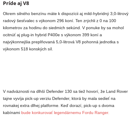
Príde aj V8
Okrem silného benzínu máte k dispozícii aj mild-hybridný 3,0-litrový
radový šesťvalec s výkonom 296 koní. Ten zrýchli z 0 na 100
kilometrov za hodinu do siedmich sekúnd. V ponuke by sa mohol
ocitnúť aj plug-in hybrid P400e s výkonom 399 koní a
najvýkonnejšia preplňovaná 5,0-litrová V8 pohonná jednotka s
výkonom 518 konských síl.
V nadväznosti na dlhší Defender 130 sa tiež hovorí, že Land Rover
tajne vyvíja pick-up verziu Defender, ktorá by mala sedieť na
rovnakej extra dlhej platforme. Keď dorazí, pick-up s dvoma
kabínami
bude konkurovať legendárnemu Fordu Ranger.