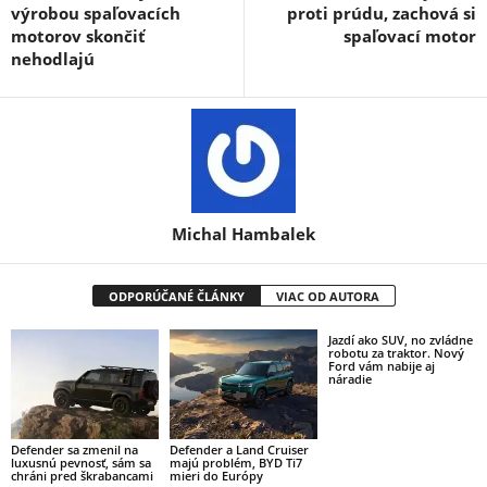
výrobou spaľovacích
proti prúdu, zachová si
motorov skončiť
spaľovací motor
nehodlajú
Michal Hambalek
ODPORÚČANÉ ČLÁNKY
VIAC OD AUTORA
Jazdí ako SUV, no zvládne
robotu za traktor. Nový
Ford vám nabije aj
náradie
Defender sa zmenil na
Defender a Land Cruiser
luxusnú pevnosť, sám sa
majú problém, BYD Ti7
chráni pred škrabancami
mieri do Európy