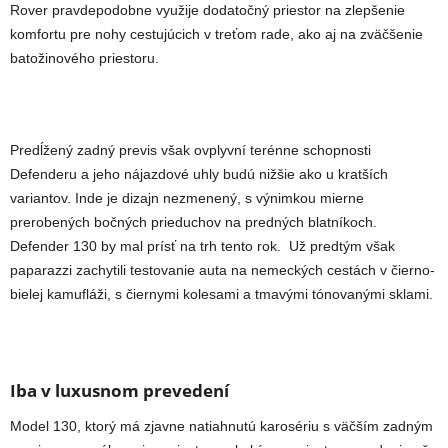
Rover pravdepodobne využije dodatočný priestor na zlepšenie
komfortu pre nohy cestujúcich v treťom rade, ako aj na zväčšenie
batožinového priestoru.
Predĺžený zadný previs však ovplyvní terénne schopnosti
Defenderu a jeho nájazdové uhly budú nižšie ako u kratších
variantov. Inde je dizajn nezmenený, s výnimkou mierne
prerobených bočných prieduchov na predných blatníkoch.
Defender 130 by mal prísť na trh tento rok. Už predtým však
paparazzi zachytili testovanie auta na nemeckých cestách v čierno-
bielej kamufláži, s čiernymi kolesami a tmavými tónovanými sklami.
Iba v luxusnom prevedení
Model 130, ktorý má zjavne natiahnutú karosériu s väčším zadným